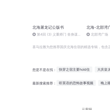
北海屠龙记公版书
北海-北部湾
第4回 (3) 义重师门 舍身谋老
北部湾广场
怪 喜求灵药 绝海屠妖龙
喜马拉雅为您推荐国庆北海住宿的精选专辑，包含
快穿之宿主要hold住
大庆皇
您是不是在找：
重生西门庆
一人有庆
庆
听英语的恐怖故事视频
晚上
最新搜索推荐：
住在女生宿舍里的天位强者
听故事推荐买哪个app
青春
成人听故事的软件下载
给多
云剪辑