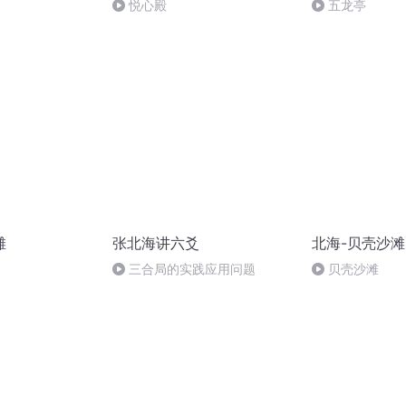
悦心殿
五龙亭
滩
张北海讲六爻
北海-贝壳沙滩
三合局的实践应用问题
贝壳沙滩