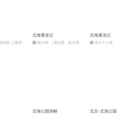
北海屠龙记
北海屠龙记
第四回 义重师门
第23章 （请点赞、投月票、
第六十八章
求灵药 绝海屠妖
收藏）
北海公园讲解
北京-北海公园