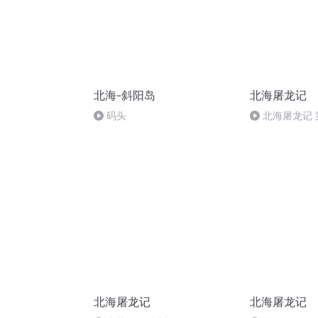
北海-斜阳岛
北海屠龙记
码头
北海屠龙记 
舍身谋老怪 喜
龙（十一）
北海屠龙记
北海屠龙记