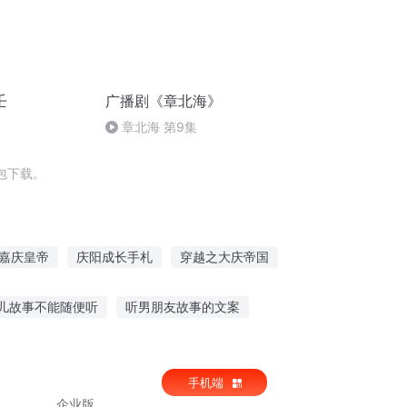
壬
广播剧《章北海》
章北海 第9集
包下载。
嘉庆皇帝
庆阳成长手札
穿越之大庆帝国
第一恶
普天同庆
不住人间
儿故事不能随便听
听男朋友故事的文案
学故事感受作文
婚礼听别人故事的软件
手机端
企业版