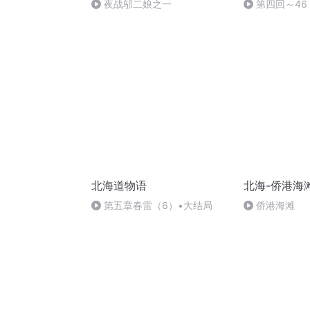
夜战邬二娘之一
第四回～46
北海道物语
北海-侨港海
第五章春雷（6）•大结局
侨港海滩