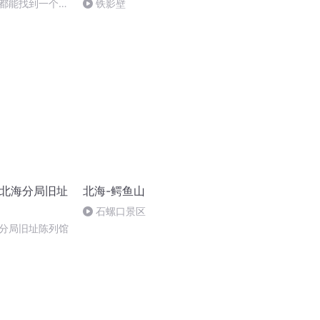
都能找到一个相
铁影壁
政北海分局旧址
北海-鳄鱼山
石螺口景区
分局旧址陈列馆