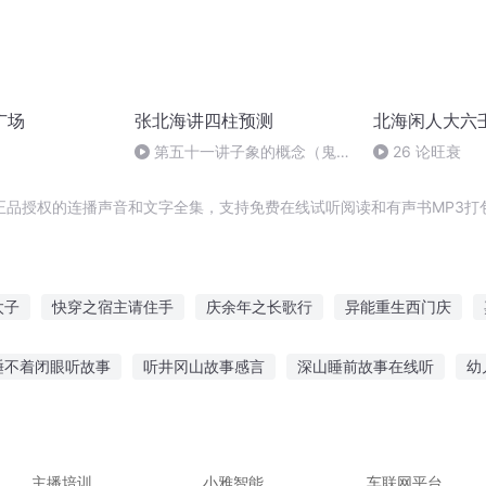
广场
张北海讲四柱预测
北海闲人大六
第五十一讲子象的概念（鬼谷
26 论旺衰
子新书上线，点击头像收听）
正品授权的连播声音和文字全集，支持免费在线试听阅读和有声书MP3打
太子
快穿之宿主请住手
庆余年之长歌行
异能重生西门庆
云传奇
庆元纪年
重生之西门庆
快穿系统宿主请住手
大庆
睡不着闭眼听故事
听井冈山故事感言
深山睡前故事在线听
幼
反派快穿宿主你住口
安庆年记事
旁白故事在线听
小熊讲故事在线听
小丑飞机故事在线听
听数
动症儿童听的故事
听慕胜的故事
主播培训
小雅智能
车联网平台