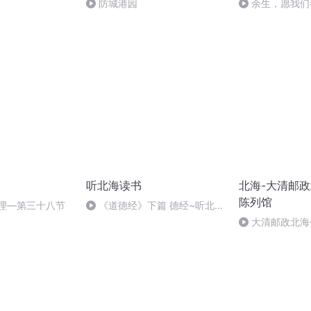
防城港园
余生，愿我们
处舒服的人
听北海读书
北海-大清邮
陈列馆
命理—第三十八节
《道德经》下篇 德经~听北海
读书
大清邮政北海