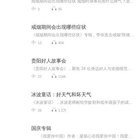
戒烟期间会出现哪些症状 戒烟时身体在闹什么脾气？老中医给你说透了 老王最近把抽了二十年的烟戒了，结果天天跟吃了火药似的，老婆说他现在比更年期还难伺候。其实这不是老王的错，是身体里的"老烟枪"在闹罢工呢！今天咱们就用中医的视角，掰开了揉碎...
2
35
戒烟期间会出现哪些症状
《戒烟期间会出现哪些症状》专辑，带你直击戒烟“阵痛期”！11个音频，10个免费，1个付费，帮你搞懂戒烟能遇到啥。免费音频系统梳理10个常见症状，付费音频深度剖析，10篇干货组合拳，让你戒烟路上不迷茫。别等烟瘾犯了才后悔，现在就听，科学戒烟，健康生...
12
404
贵阳好人故事会
《贵阳好人故事会》，聚焦 24 位身边好人与道德模范的鲜活事迹。他们涵盖助人为乐、敬业奉献、孝老爱亲等多个领域，有深耕社区服务的退休党员，有扎根岗位的技术先锋，也有热心公益的平民英雄。这些凡人善举以朴实行动诠释美德，传递温暖正能量，让崇德向...
27
1168
冰波童话：好天气和坏天气
《冰波童话》，冰波老师献给学龄前和低年级孩子的成长礼物《好天气和坏天气》精选二三十篇童话，涵盖爱、善良、互助、感恩等主题，并分别以冰波入选统编小学语文教材的作品为书名，旨在打造名家经典与课本作家之意。贴近教学要求，集知识性、艺术性、实用性于一身，被编入小学语文教材中。这些作品或呼唤亲情，或充满智慧，或体味友情，或感受成长，或温暖感人，或幽默风趣，从多个方面带给孩子爱与温情的启迪以及心灵与智慧的成长。...
26
1.2万
国庆专辑
《我爱你中国》作者：凝嫣心语我爱你中国！我爱你春天蓬勃的秧苗；我爱你秋日金黄的硕果。我爱你中国！我爱你青松气质，我爱你红梅品格！我爱你家乡的甜蔗好像乳汁滋润着我的心窝。我爱你中国，我要把最美的歌儿献给你，我的母亲我的祖国。我爱你中国，我爱...