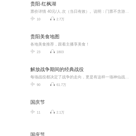
贵阳-红枫湖
票价详情 40元/人.次（当日有效）。说明：门票不含游船费，乘船须另行购买船票。 适宜 全年 电话 0851--82624639 简介 亲爱的朋友您好，欢迎来到国家重点风景名胜区、国家4A级旅游区-红枫湖参观游览，首先我先简单的为您介绍下红枫湖的概况。红枫湖位于贵...
10
2.7万
贵阳美食地图
各地美食推荐，跟着主播享美食！
23
1803
解放战争期间的经典战役
每场战役都决定了战争的走向，更是有这样一场神仙战役，我军仅以3万人的兵力大败敌军12万人的美械军团。在兵力和武器装备差距极大的情况下，我方将领是如何运筹帷幄赢下这场战争胜利的？这十场战役你都知道哪几个呢？
90
61.7万
国庆节
11
2.1万
国庆节