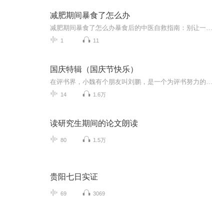
减肥期间暴食了怎么办
减肥期间暴食了怎么办暴食后的中医自救指南：别让一顿火锅毁掉你的减肥大计 看着体重秤上飙升的数字，正减肥的你突然想起昨晚那顿失控的烧烤——小龙虾配啤酒，烤馒头片蘸炼乳，最后还追加了半份芝士焗红薯。此刻肠子悔青的你，可能正在经历以下五个阶...
1
11
国庆特辑（国庆节快乐）
在评书界，小魏有个朋友叫刘鹏，是一个为评书努力的小伙子。在2021年国庆期间，他想弄个特辑，便烦劳我给他录个爱国题材的评书小段儿。这种事情，不是特殊情况，小魏一般不会拒绝，也就给其录了一个《鲁迅踢鬼》，等他传完，我再传到我的专辑里。另外，小...
14
1.6万
读研究生期间的论文朗读
80
1.5万
贵阳七日实证
69
3069