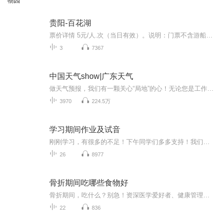
物园
贵阳-百花湖
票价详情 5元/人.次（当日有效）。说明：门票不含游船费，乘船须另行购买船票。 适宜 全年 电话 0851--84361700 简介 亲爱的游客朋友，您好，今天咱们要参观的就是风景秀丽的百花湖。百花湖因湖中岛屿和沿岸青山上的各种野花在春天满山遍野，百花齐放而得...
3
7367
中国天气show|广东天气
做天气预报，我们有一颗关心“局地”的心！无论您是工作生活在广东，还是出差旅游在广东，我们用更精准的落地、更精细的服务，为您的出行撑起一片艳阳天。
3970
224.5万
学习期间作业及试音
刚刚学习，有很多的不足！下午同学们多多支持！我们一起努力！
26
8977
骨折期间吃哪些食物好
骨折期间，吃什么？别急！资深医学爱好者、健康管理师，电子书达人教你一招！《骨折期间吃哪些食物好》系列专辑，带你了解骨折期间如何科学饮食，助力恢复。从中医西医角度，结合健康管理理念，让你轻松吃出健康，快人一步！骨折期间，吃对食物，恢复更快...
22
836