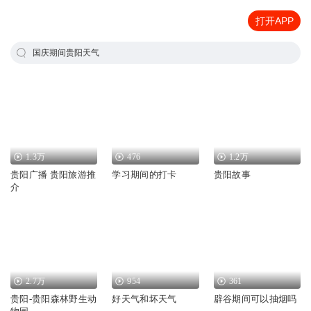
打开APP
国庆期间贵阳天气
1.3万
476
1.2万
贵阳广播 贵阳旅游推
学习期间的打卡
贵阳故事
介
2.7万
954
361
贵阳-贵阳森林野生动
好天气和坏天气
辟谷期间可以抽烟吗