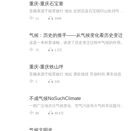
重庆-重庆石宝寨
音频来源于链景旅行 地址 近郊忠县石宝镇印山街18号 票价描述 暂无 开放时间 全天 乘车信息 暂无
11
3448
气候：历史的推手——从气候变化看历史变迁
这是一本科普读物，讲述了历史变迁过程中气候的作用。
72
1.3万
重庆-重庆铁山坪
音频来源于链景旅行 地址 票价描述 开放时间 乘车信息
1
140
不成气候NoSuchClimate
一档广泛地关注气候变化、空气污染等大气科学议题与时事热点、社会生活的相交点的播客。【收听方式】欢迎通过苹果播客、小宇宙、Spotify、Pocket Casts等泛用型播客客户端订阅我们的节目。我们也会在喜马拉雅、荔枝播客、网易云音乐、QQ音乐等平台同步更新...
80
49.6万
气候文明史