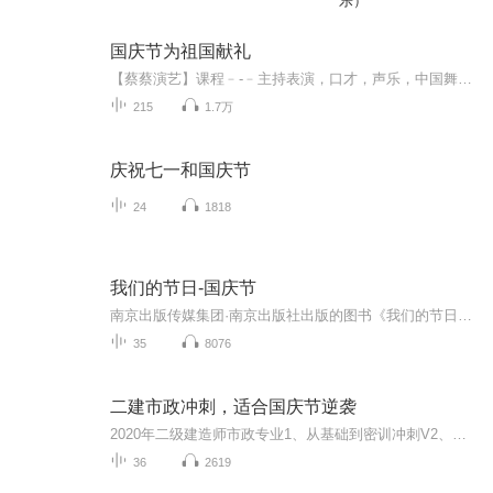
乐）
国庆节为祖国献礼
【蔡蔡演艺】课程﹣-﹣主持表演，口才，声乐，中国舞，民族舞。独特的小舞台，专业的录音棚，每一位同学都能成为优秀的小明星。独特的教学模式，轻松上课，快乐学习！知名主持人，舞蹈家，高级教师任职授课！江南总校：河沟街42号三楼 18545856430江北分校...
215
1.7万
庆祝七一和国庆节
24
1818
我们的节日-国庆节
南京出版传媒集团·南京出版社出版的图书《我们的节日》通过对中国节日文化和节日意义进行深度的挖掘，面向青少年群体构建独具特色的栏目内容，以此丰富春节、元宵节、清明节、端午节、七夕节、中秋节、重阳节等传统节日；六一节、教师节、国庆节等新兴节日的文化内涵和表现形式。促进青少年形成新的节日习俗，提升节日仪式感、认同感。音频作品由金陵朗读者联盟志愿者朗诵，南京音像出版社、金陵图书馆联合制作。
35
8076
二建市政冲刺，适合国庆节逆袭
2020年二级建造师市政专业1、从基础到密训冲刺V2、从精华课程到超压密押V3、0基础同步更新v4、持续更新到2020年考试V5、只要你跟着学让你一次稳拿证V6、渠道超压压题，超压三页纸等独家绝密压题!
36
2619