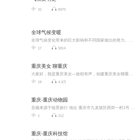
32
6970
全球气候变暖
全球气候变化带来的巨大影响和不同国家做出的努力。 对人类的危害：1、气温升高会提供给空气和海洋动能，形成超大的台风，海啸等灾难。每年面临的灾难会越来越多，同时台风海啸还会破坏建筑物威胁人类生命安全，也会带来泥石流以及山体滑坡，给人类造成巨大的隐患。2、气温升高还会导致内陆地区大幅度的粮食以及饲料的减产，粮食和肉类面临匮乏。3、气温升高融化的冰山累积速度没有融化速度快回导致冰山不在积累，我们就没有淡水可以饮用。4、气温升高使得自然界食物链逐渐断裂。5、大气中二氧化碳的含量上升，同时也会导致海洋中二氧化碳含量上升，会让海洋碳酸化以及杀死微生物，这样海洋食物链就会断裂，这样海洋生物就会大量死亡。 6、温度上升还会让很多无脊椎动物从冬眠中苏醒，然后这些昆虫错过捕食时机而大量死亡，由于昆虫提前苏醒导致吃掉大量森林和庄稼。 7、同时气温升高还会对人体机能造成影响，生病的几率也会越来越高，各种生理疾病也会快速蔓延。8、气温升高，冰川消融，海平面升高，引起海岸滩涂湿地、红树林和珊瑚礁等生态群丧失，海岸侵蚀，海水入侵沿海地下淡水层，沿海土地盐渍化等，造成海岸、河口、海湾自然生态环境失衡，给海岸带生态环境带来灾难。 9、水域面积增大。水分蒸发也更多了，雨季延长，水灾正变得越来越频繁。遭受洪水泛滥的机会增大、遭受风暴影响的程度和严重性加大，水库大坝寿命缩短。
17
5814
重庆美女 聊重庆
大家好，我是重庆美女—旅程有声，创建重庆美女聊重庆这档播客节目呢，是想把重庆好玩儿的、好吃的、有趣的，通通告诉你。
19
4.4万
重庆-重庆动物园
音频来源于链景旅行 地址 重庆市九龙坡区西郊一村1号 票价描述 旺季：30元/人（每年2、3、4、5、6、7、8、10月）淡季：20元/人（每年1月、9月、11月、12月） 开放时间 7:00-18:00 乘车信息 轨道交通2号线，动物园站下车148路，204路，207路，226路，229路...
1
212
重庆-重庆科技馆