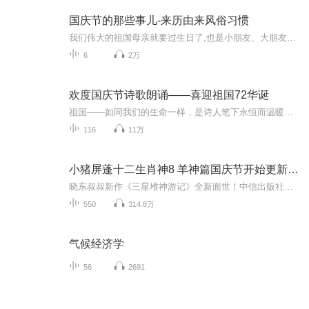
国庆节的那些事儿-来历由来风俗习惯
我们伟大的祖国母亲就要过生日了,也是小朋友、大朋友们最喜欢的“国庆小长假”或说“黄金周”还有说”国庆7天乐”的，说法真是不一而足。那么“国庆节”是怎么来的？自古以来国庆节怎么庆贺？新中国国庆节的来历，以及新中国国庆节的庆贺方式又有哪些呢？ ...
6
2万
欢度国庆节诗歌朗诵——喜迎祖国72华诞
祖国——如同我们的生命一样，是诗人笔下永恒而温暖的主题。在祖国72周年华诞来临之际，特创建这个诗歌朗诵专辑，诵读经典爱国篇章，和大家一起歌颂祖国，向国庆的献礼！祝愿伟大的祖国繁荣富强，祝愿大家国庆节快乐，度过平安快乐的黄金周假期！
116
11万
小猪屏蓬十二生肖神8 羊神篇国庆节开始更新啦！
晓东叔叔新作《三星堆神游记》全新面世！中信出版社出版！京东当当淘宝均有售！点蓝色字收听——《小猪屏蓬爆笑日记2024》《小猪屏蓬爆笑日记2》《小猪屏蓬爆笑日记1》让你笑得喘不上气！《我进故宫当富翁——小猪屏蓬故宫财商笔记》教你成为大富翁！《小...
550
314.8万
气候经济学
56
2691