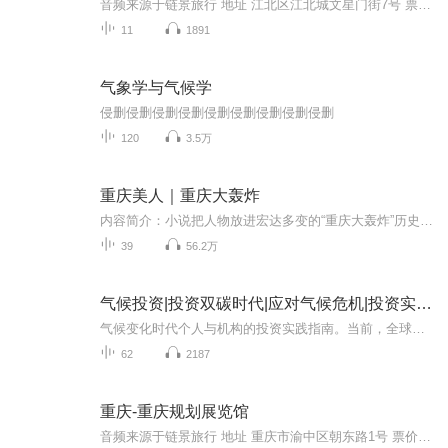
音频来源于链景旅行 地址 江北区江北城文星门街7号 票价描述 暂无 开放时间 全天 乘车信息 暂无
11
1891
气象学与气候学
侵删侵删侵删侵删侵删侵删侵删侵删侵删
120
3.5万
重庆美人｜重庆大轰炸
内容简介：小说把人物放进宏达多变的“重庆大轰炸”历史背景中，当时，国家兵连祸结，生灵涂炭，百姓蒙受了巨大的苦难。三名不同性格的重庆女人，不畏强暴，不弃未来，为个人幸福和家园安宁奋起抗争。小说中，百姓、袍哥和土匪在民族矛盾的大义下，抛弃个人恩怨，相互救助，终得胜利。题目中的“美人”并非“美女”，而是抗战时保卫家园，抵御外辱的重庆人群像。作者：李书霞演播：董启言
39
56.2万
气候投资|投资双碳时代|应对气候危机|投资实践指南
气候变化时代个人与机构的投资实践指南。当前，全球范围内已经意识到气候问题带来的“毁灭性”危机，也陆续提出了很多解决方案。但是，解决方案实施的规模、速度、效果，需要巨大的资本投入，据估计，至2050年需要125万亿美元，且70%依赖于私营部门的资金...
62
2187
重庆-重庆规划展览馆
音频来源于链景旅行 地址 重庆市渝中区朝东路1号 票价描述 20元/人次 开放时间 周二-每日：9:30-17:30（16:30停止售票） 乘车信息 朝天门站: 114路、120路、141路、151路、215路、224路、262路、265路、268路、349路、372路、382路、418路、461路、466路、...