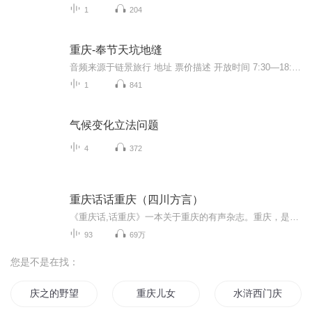
1
204
重庆-奉节天坑地缝
音频来源于链景旅行 地址 票价描述 开放时间 7:30—18:00（17:00停止售票） 乘车信息
1
841
气候变化立法问题
4
372
重庆话话重庆（四川方言）
《重庆话,话重庆》一本关于重庆的有声杂志。重庆，是一处很特别的地方。 重庆城，是一座极其特色的城市。 重庆人，是一个极富个性的群体。 用地道的重庆方言告诉你重庆的重庆故事。我们一起来摆龙门阵…… 雄起、不存在、要得、不摆了、锤子、牙刷、儿哄...
93
69万
您是不是在找：
庆之的野望
重庆儿女
水浒西门庆