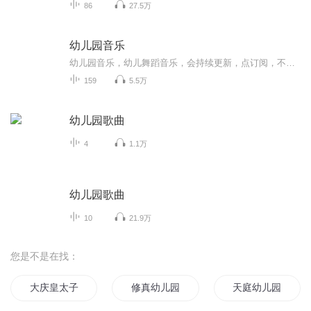
86
27.5万
幼儿园音乐
幼儿园音乐，幼儿舞蹈音乐，会持续更新，点订阅，不迷路。音乐中以歌曲为主，也有少部分儿歌。适合0-6岁小朋友编舞，再大一点的孩子就不适合了。也可以用于幼儿园课程中使用。欢迎幼教专业的宝宝们关注！
159
5.5万
幼儿园歌曲
4
1.1万
幼儿园歌曲
10
21.9万
您是不是在找：
大庆皇太子
修真幼儿园
天庭幼儿园