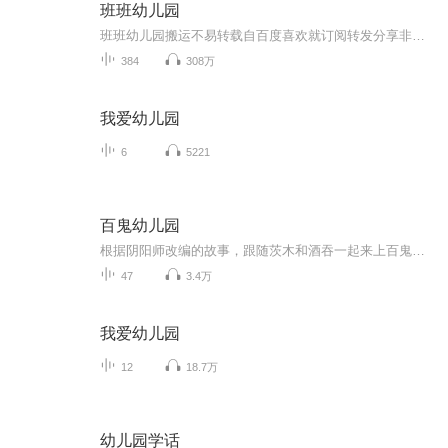
班班幼儿园
班班幼儿园搬运不易转载自百度喜欢就订阅转发分享非原创
384
308万
我爱幼儿园
6
5221
百鬼幼儿园
根据阴阳师改编的故事，跟随茨木和酒吞一起来上百鬼幼儿园吧！（目前已停更）
47
3.4万
我爱幼儿园
12
18.7万
幼儿园学话