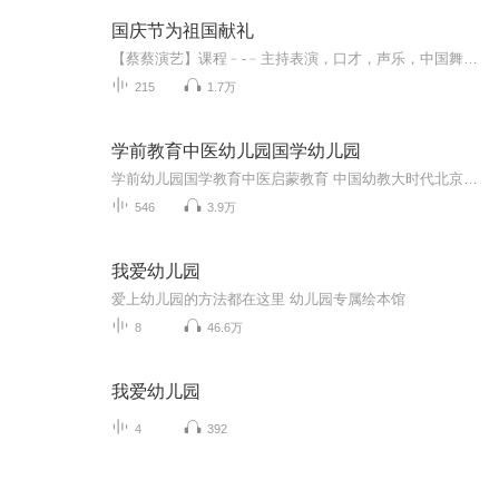
国庆节为祖国献礼
【蔡蔡演艺】课程﹣-﹣主持表演，口才，声乐，中国舞，民族舞。独特的小舞台，专业的录音棚，每一位同学都能成为优秀的小明星。独特的教学模式，轻松上课，快乐学习！知名主持人，舞蹈家，高级教师任职授课！江南总校：河沟街42号三楼 18545856430江北分校...
215
1.7万
学前教育中医幼儿园国学幼儿园
学前幼儿园国学教育中医启蒙教育 中国幼教大时代北京果雪儿原创在线学前教育直播频道推出的每天三分钟播报时间，聚焦火热中华优秀传统文化国学幼教信息内容方面：1、聚焦学前教育、幼儿园教育、家庭教育、国学教育、中医启蒙绘本阅读。2、面向幼儿园园长、...
546
3.9万
我爱幼儿园
爱上幼儿园的方法都在这里 幼儿园专属绘本馆
8
46.6万
我爱幼儿园
4
392