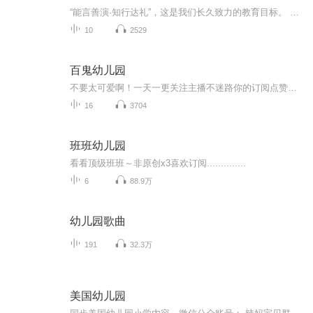
“能言善演·知行达礼”，这是我们长久致力的教育目标。 我们努力把艺术教育和素质教育成功对接，我们用心把专业 教育和大众教育完美融合。 从1996年——创业之初，我们曾把口才教师拟作为“医生”、 “教练”和“导演”，并以此作为我们自己的工作方向和行业标准： 有那么多母语发音不准、口语表达不清的孩子需要“医生”； 有那么多天资聪慧的孩子如果经过专业“教练”的调教，就会举止 出众、仪态高雅；“孩子们都是天生的演员”，我们就是“导演”， 挖掘他们的天分，为孩子们在人生的舞台上有更多的精彩！ 就是我们现在做的，未来要做的，并且一直要做的事业！ 我们可能更了解孩子！我们可能找到了教育的真谛！我们知道 孩子需要什么，我们了解家长需要什么，我们也清楚能为社会奉献 什么！艺术是美好的，教育是高尚的，在我们这里你会看到孩子们 快乐地改变和提高。 如今，我们已经有了“全景纷呈教学法”、“习惯矫正教学法”、 “一气呵成教学法”；有了“艺素融合教育方略”；有了五大运作 体系；有了这套幼儿园专用系列教材；有了父母教育能力训练系列 教材；有了上至东北下至江南的上百家分校，将来我们还会有…… 为了孩子我们一直在努力！ 欢迎来亲自体验，并真诚相邀 —— 与我们同行！
10
2529
百鬼幼儿园
不要太可爱啊！一天一更关注主播不迷路你的订阅点赞收藏评论是我创作的动力
16
3704
班班幼儿园
看看顶级班班～非原创x3喜欢订阅..............
6
88.9万
幼儿园歌曲
191
32.3万
美国幼儿园