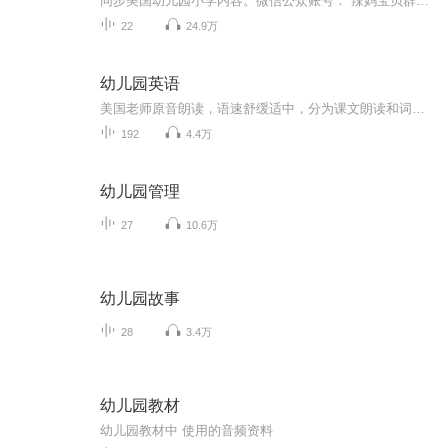
同步美国幼儿园小学内容。微信公众账号： 辣妈宝贝群，群主维多利亚微信号：vicsai3
22
24.9万
幼儿园英语
美国老师原音朗读，语速舒缓适中，分为课文朗读和词汇朗读与跟读。 这是我最喜欢的一套英语启蒙教材，按社会学、科学和语言艺术等设计课程单元，non-fiction和fiction合理搭配，既培养了孩子的学习兴趣，又帮助孩子构建知识库，特别适合3-12岁的英语启蒙者。 分PREK 和K两个系列，每个系列四册，共八册。 每一册分三章，每章含四个单元： Chapter 1: Social Studies-Histories and Geography Chapter 2: Science Chapter 3: Language-Mathematics-Visual Arts-Music
192
4.4万
幼儿园管理
27
10.6万
幼儿园故事
28
3.4万
幼儿园教材
幼儿园教材中 使用的音频资料