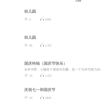
儿园
幼儿园
6
6353
幼儿园
85
1.3万
国庆特辑（国庆节快乐）
在评书界，小魏有个朋友叫刘鹏，是一个为评书努力的小伙子。在2021年国庆期间，他想弄个特辑，便烦劳我给他录个爱国题材的评书小段儿。这种事情，不是特殊情况，小魏一般不会拒绝，也就给其录了一个《鲁迅踢鬼》，等他传完，我再传到我的专辑里。另外，小...
14
1.6万
庆祝七一和国庆节
24
1818