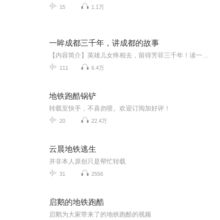
15
1.1万
一眸成都三千年，讲成都的故事
【内容简介】英雄儿女终相去，留得芳菲三千年！读一本书 ，历一城沧桑 ，品三千年的人与事。这是一部关于成都的百花缭乱的城市史，也是中国版的《耶路撒冷三千年》。这里有上古帝王与奇人异士的民间传说、英雄豪杰的谋略纷争、宫廷政治的明争暗斗、王朝政...
111
6.4万
地铁跑酷锅铲
转载至快手，不喜勿喷。欢迎订阅加好评！
20
22.4万
云晨地铁逃生
并非本人原创只是帮忙转载
31
2556
启鹅的地铁跑酷
启鹅为大家带来了的地铁跑酷的视频