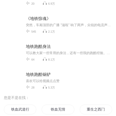
20
6.9万
《地铁惊魂》
突然，车厢顶部的广播 “滋啦” 响了两声，尖锐的电流声刺得人耳膜发疼。原本嘈杂的车厢瞬间静了大半，所有人都下意识抬头盯着喇叭。“紧急通知，2 号线往城东方向列车，第 3 节车厢一名乘客失联，请该车厢乘客配合留意，如有线索请联系列车员……”广播重...
545
2.1万
地铁跑酷身法
可以教大家一些常用的身法，还有一些我的跑酷经验。有的视频是在我游玩的时候，录的比赛、无尽跑酷、周年挑战赛。
64
8.1万
地铁跑酷锅铲
喜欢可以给视频点点赞
28
5.3万
您是不是在找：
铁血武道行
铁血无情
重生之西门庆