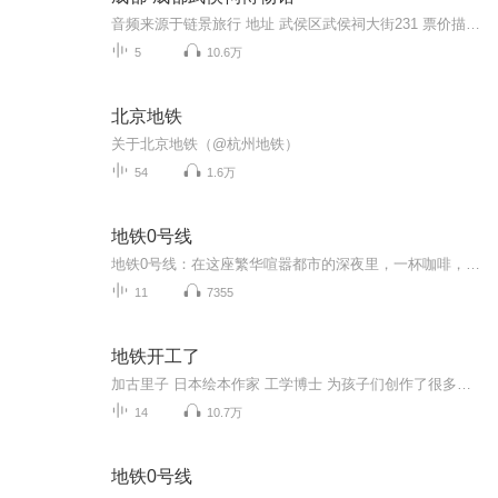
音频来源于链景旅行 地址 武侯区武侯祠大街231 票价描述 60元/人，学生半价，年票100元。 开放时间 乘车信息 乘坐1、8、53、57、59、82、109、110、301、302、335、503等公交车可到达。
5
10.6万
北京地铁
关于北京地铁（@杭州地铁）
54
1.6万
地铁0号线
地铁0号线：在这座繁华喧嚣都市的深夜里，一杯咖啡，一个故事，一首歌曲，一段旅程，一列每周日晚准时开出的地铁0号线，欢迎你如约来搭乘。
11
7355
地铁开工了
加古里子 日本绘本作家 工学博士 为孩子们创作了很多经典的绘本 深受孩子们喜爱。桐桐经常嚷着要妈妈读他的绘本，常常睡着了还紧紧抱着他的书。
14
10.7万
地铁0号线