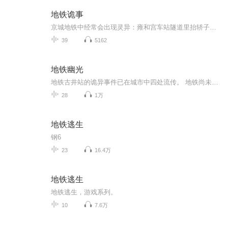
地铁诡事
京城地铁中经常会出现灵异：雍和宫车站隧道里抬轿子的人；半夜十一点半不开灯的地铁末班车；莫名其妙卧轨身亡的乘客，在看到他最后的监控录像时，却发现他是被一双无形的手推下站台……这些传言究竟是谣传？还是真实存在的？我最开始也是不相信的，但是直到有一次我半夜不小心钻进了地铁之中，亲眼看到了一些灵异的事情之后，我才发现，原来这些事情并不是鬼故事，而是真真切切地发生在我们身边……五棵松 北京
39
5162
地铁幽光
地铁古井站的诡异事件已在城市中四处流传。 地铁尚未运营时，一名小男孩离奇死于隧道中。正式投入运营之后一名女子离奇丧命于地铁轮下，她的惨死仿佛点燃了通往地狱的导火索，行进于古井站的地铁好似人间炼狱…… 一个又一个毫不相关的乘客在众目睽睽下暴亡，究竟是触动地底怨魂，还是黑暗中躲藏着恶魔杀手？ 人群熙熙攘攘的地铁站，谁在低唱亡灵之歌？ 扑朔迷离的连环死亡事件，错综复杂的情感纠葛，地铁隧道的另一端通向未知的深渊。 真相永远出乎所有人的意料…… 危险的因素其实一直潜伏在你的身旁……
28
1万
地铁逃生
钢6
23
16.4万
地铁逃生
地铁逃生，游戏系列。
10
7.6万