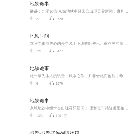
地铁诡事
播讲：九尾玄猫 京城地铁中经常会出现灵异新闻：雍和宫车站隧道里抬轿子的人；半夜十一点半不开灯的地铁末班车；莫名其妙卧轨身亡的乘客，在看到他最后的监控录像时，却发现他是被一双无形的手推下站台……这些传言究竟是谣传？还是真实存在的？我最开始也是不相信的，但是直到有一次我半夜不小心钻进了地铁之中，亲眼看到了一些灵异的事情之后，我才发现，原来这些事情并不是鬼故事，而是真真切切地发生在我们身边……
27
9729
地铁时间
本张专辑最关心的是早晚上下班收听资讯。重点关注国际国内大事财经新闻，地产经济，文化体育，科技创新。新能源创新。天气预报节目主题：国际新闻。节目主题：国内新闻。节目主题：石油黄金。适合谁听：地产房价。书籍信息：股指信息。天气预报。。
121
5477
地铁诡事
此一章为本人的试音，试水之作，并非借此而盈利，希望各位亲们可以给个建议和意见。作者：夜黑羽。版权方：北京黑岩信息。出版社：北京掌文信息技术有限公司。出版时间：2015年9月。字数：338.1万。分类：精品小说榜——恐怖惊悚
6
1576
地铁诡事
京城地铁中经常会出现灵异新闻： 雍和宫车站隧道里抬轿子的人；半夜十一点半不开灯的地铁末班车；莫名其妙卧轨身亡的乘客，在看到他最后的监控录像时，却发现他是被一双无形的手推下站台…… 这些传言究竟是谣传？还是真实存在的？ 我最开始也是不相信的，...
1334
120.1万
成都-成都武侯祠博物馆