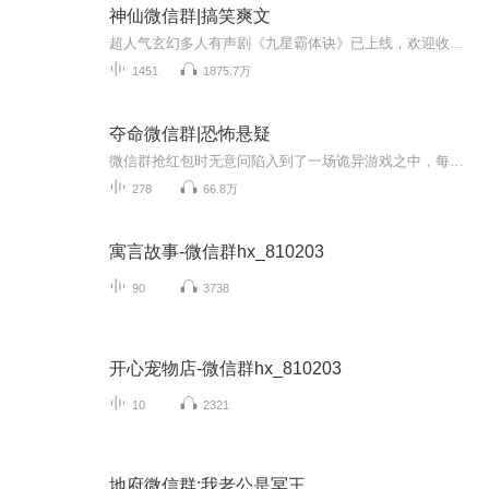
神仙微信群|搞笑爽文
超人气玄幻多人有声剧《九星霸体诀》已上线，欢迎收听，点击此处即可跳转。无意间加入了神仙微信群，生活就此浪得不行了……【作者/主播简介】作者：向阳的心主播：亮贱，有声播音，声音明亮，活力，诙谐。代表作品《超级分身》。【购买须知】1、本作品为...
1451
1875.7万
夺命微信群|恐怖悬疑
微信群抢红包时无意问陷入到了一场诡异游戏之中，每个人都必须要完成群主的任务才能得到奖励活下去，完不成任务，就会离奇死亡，所有人都在拼命逃脱这场游戏，却不料发现….
278
66.8万
寓言故事-微信群hx_810203
90
3738
开心宠物店-微信群hx_810203
10
2321
地府微信群:我老公是冥王