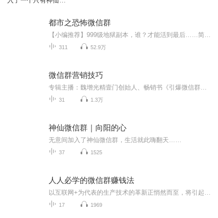
入了一个只有神仙的
微信群！
都市之恐怖微信群
【小编推荐】999级地狱副本，谁？才能活到最后……简介：当曾经的班级裙 ，忽然变成了恐怖的死亡游戏。 当抢了神秘人所发红包，就必须完成各种任务才能幸存。 一切命运，在错综复杂的开端，彼此交集，尔虞我诈…… “本轮游戏规则:请寻找当前救世...
311
52.9万
微信群营销技巧
专辑主播：魏增光精壹门创始人、畅销书《引爆微信群》作者 老壹老师的处女作《微信群》读书体会，这是一本微信群初学者的书籍，主播在老师的社群跟随老师学习得到极大成长，发心将老师的智慧分享给更多的微信群操作的初学者，帮助大家少走弯路...
31
1.3万
神仙微信群｜向阳的心
无意间加入了神仙微信群，生活就此嗨翻天……
37
1525
人人必学的微信群赚钱法
以互联网+为代表的生产技术的革新正悄然而至，将引起一场“消费关系”的大解放。进入这个革命式变化时代，作为消费者在以往的生产消费环节中所扮演的消费角色也将得以转变，升级成为消费商。适应时代的潮流，感兴趣一起创业的朋友。微信营销，微营销已经深入人心，不会做，不会讲，不会带团队，这是否也是你正在担心顾虑的问题，送你一个简单复制的系统。更快速成功的方法！交流学习 微信：178335210
17
1969