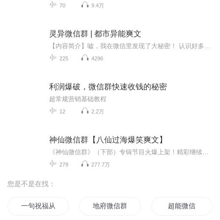
70
9.4万
灵异微信群 | 都市异能爽文
【内容简介】嘘，我在微信里发现了大秘密！ 认识好多妹子之后，每天从早嗨到晚还不是美滋滋……【作者/主播】作者：无敌多寂寞主播：斋某人，有声小说演播者，代表作：《诸天旅人》《我的灵异生涯》《最强法师》《灵异微信群》《死亡预警》等。【购买须知...
225
4296
利润爆破，微信群快速收钱的秘密
超常规营销基础教程
12
2.2万
神仙微信群【八仙过海爆笑爽文】
《神仙微信群》（下部）专辑节目火爆上架！精彩继续！第1章 神仙有个微信群第2章 让钱砸感觉爽么第3章 太上老君的大还丹第4章 我的职业是个兽医第5章 孙大圣的火眼金睛第6章 给孙大圣发私包第7章 瓶中画第8章 天价字画第9章 蟠桃园的蟠桃第10章 蟠桃显奇效第11章 黄明道歉第12章 美猴王的猴儿酒第13章 校花苏烟的姻缘绳第14章 都是月老惹的祸第15章 莫名当了爹第16章 原石拍卖会第17章 所谓专家第18章 买废石第19章 肖语媚的姻缘绳第20章 六...
279
277.7万
您是不是在找：
一句祝福从此不见
地府微信群
超能微信