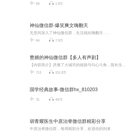
69
1.9万
神仙微信群-爆笑爽文嗨翻天
无意间加入了神仙微信群，生活就此嗨翻天……
64
7.9万
赘婿的神仙微信群【多人有声剧】
【内容简介】厌倦了大城市的烦躁与勾心斗角，陈长生决定带着宝贝女儿回乡种田。宝贝，想吃龙肉吗?爸爸这就去海里给你抓。什么？没见过凤凰？爸爸这就给你弄盘宫爆凤凰肉。你妈让你回去继承百亿家产？跟她说，你爸资产万亿，都是你的。瞧不起谁啊，我在家乡...
713
151.8万
国学经典故事-微信群hx_810203
31
4472
胡青耀医生中原治脊微信群精彩分享
中原治脊微信群，每周精彩分享，欢迎你的到来