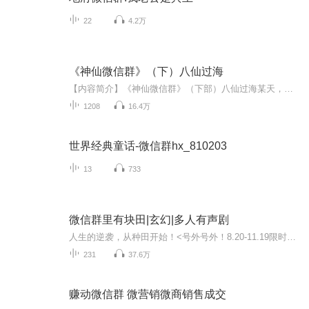
22
4.2万
《神仙微信群》（下）八仙过海
【内容简介】《神仙微信群》（下部）八仙过海某天，我被拉进一个神仙聊天群，里面有一群活神仙，喜欢聊天灌水，偶尔还会发几个红包。小手一抖，红包到手。恭喜你，抢到财神的金元宝；恭喜你，抢到太上老君的九转还魂丹；恭喜你，抢到西王母的蟠桃；恭喜你...
1208
16.4万
世界经典童话-微信群hx_810203
13
733
微信群里有块田|玄幻|多人有声剧
人生的逆袭，从种田开始！<号外号外！8.20-11.19限时免费收听，超大福利！！！> 上架前3天，每天更新8集！后续每天更新2-6集，每集10分钟左右，点击订阅才能看到更新哟~订阅每满100，当天加更1集，订阅点赞评论越多，更新越快~ 本文轻松活泼，搞笑欢脱，解...
231
37.6万
赚动微信群 微营销微商销售成交