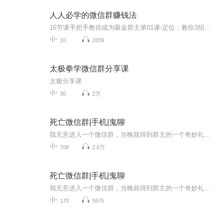
人人必学的微信群赚钱法
16节课手把手教你成为吸金群主第01课-定位：教你3招打造个人形象，成为朋友圈中的”专家“第02课-借力：5种找群混群方式，成倍增加曝光率，收获好感第03课-引流：被动引流or主动出击？10分钟找到目标用户第04课-甄别：看头像一秒识别个性，这3种人最有付费意愿第05课-规则：学习型-产品型-社交型，这样定位社群不会错。。。。。。
10
2839
太极拳学微信群分享课
太极分享课
30
2万
死亡微信群|手机|鬼聊
我无意进入一个微信群，当晚就得到群主的一个奇妙礼物，然而，离奇诡异的事也接踵而至……
708
2.6万
死亡微信群|手机|鬼聊
我无意进入一个微信群，当晚就得到群主的一个奇妙礼物，然而，离奇诡异的事也接踵而至……
170
5575