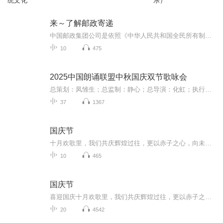
统文化
乐）
来～了解邮政寄递
中国邮政集团公司是依照《中华人民共和国全民所有制工业企业法》组建的大型国有独资企业，依法经营各项邮政业务，承担邮政普遍服务义务，受政府委托提供邮政特殊服务，对竞争性邮政业务实行商业化运营。 中国邮政集团公司为国务院授权投资机构，承担国...
10
475
2025中国朗诵联盟中秋国庆双节歌咏会
总策划：凤雏生；总监制：静心；总导演：化虹；执行总监：莺子；执行导演：橙夏；主持人：静心、化虹、橙夏
37
1367
国庆节
十月欢歌里，我们共庆辉煌过往，更以赤子之心，向未来书写滚烫的誓言——这盛世，值得我们以热爱相拥。
10
465
国庆节
喜迎国庆十月欢歌里，我们共庆辉煌过往，更以赤子之心，向未来书写滚烫的誓言——这盛世，值得我们以热爱相拥。
20
4542