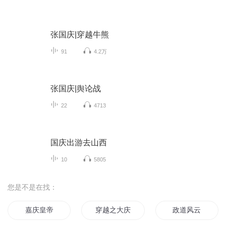
张国庆|穿越牛熊
91
4.2万
张国庆|舆论战
22
4713
国庆出游去山西
10
5805
您是不是在找：
嘉庆皇帝
穿越之大庆帝国
政道风云