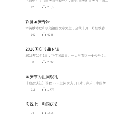
《原创》：《国庆特别晚会》为展现国庆的喜庆与祖国的深情我将以具体的场景切入从清晨升旗的庄严到街头巷尾的欢庆到历史与当下的交融，用优美的笔触传递对祖国的热爱与自豪！用诗歌和情感美文形式，歌颂祖国的繁荣富强，祝人民幸福安康！
12
2.9万
欢度国庆专辑
本辑以诗歌和歌颂祖国文章为主，金秋十月，丹桂飘香，在这个充满丰收喜悦的季节里，我们满怀激动和自豪，迎来了中华人民共和国76周年华诞。这不仅是一个庄重的纪念日，更是全体中华儿女共同欢庆的盛大的节日，承载着深厚的民族情感和历史意义.
167
6788
2018国庆吟诵专辑
2018年10月1日，正值国庆日。一大早看到一个公号文章，正是文天祥的《己卯十月一日至燕越五日罹狴犴有感而赋》。当然，彼十一非当今的十一。不过数字的巧合还是让人感触，今天拿来读一读，体味一番历史英杰的民族情怀，恰也当时。 根据诗题来看，这组诗是写于十月一日至十月五日之间，是文天祥被俘之后所作，这些诗作不仅有凛凛正气，更也能看的到他百端交集的复杂情感。另一首于右任先生的《望大陆》，微信公号有称《望乡》，一句“山之上国之殇”荡气回肠，一并兴起拿来读了一读。仓促间多有瑕疵...
38
2592
国庆节为祖国献礼
【蔡蔡演艺】课程﹣-﹣主持表演，口才，声乐，中国舞，民族舞。独特的小舞台，专业的录音棚，每一位同学都能成为优秀的小明星。独特的教学模式，轻松上课，快乐学习！知名主持人，舞蹈家，高级教师任职授课！江南总校：河沟街42号三楼 18545856430江北分校...
215
1.7万
庆祝七一和国庆节
24
1818