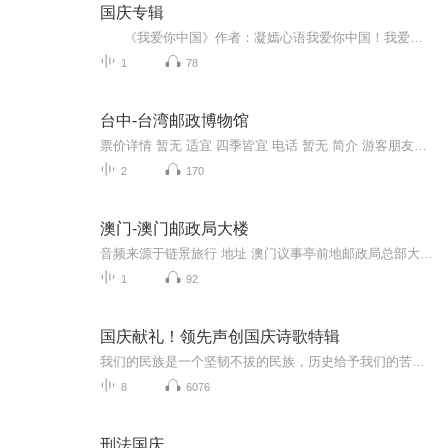
国庆专辑
《我爱你中国》作者：凝嫣心语我爱你中国！我爱你春天蓬勃的秧苗；我爱你秋日金黄的硕果。我爱你中国！我爱你青松气质，我爱你红梅品格！我爱你家乡的甜蔗好像乳汁滋润着我的心窝。我爱你中国，我要把最美的歌儿献给你，我的母亲我的祖国。我爱你中国，我爱...
1
78
台中-台湾邮政博物馆
票价详情 暂无 适宜 四季皆宜 电话 暂无 简介 游客朋友，台湾邮政博物馆位于中正区重庆南路二段的南海学园，由原新店旧馆所迁移过来的，由于交通便利，馆务得以推展，也更方便民众参观，佳评不断。建馆初期，台湾邮政博物馆系利用旧办公楼作为馆舍，地处偏...
2
170
澳门-澳门邮政局大楼
音频来源于链景旅行 地址 澳门议事亭前地邮政局总部大楼 票价描述 暂无 开放时间 全天 乘车信息 暂无
1
92
国庆献礼！领先声创国庆诗歌特辑
我们的民族是一个坚韧不拔的民族，历史给予我们的苦难都变成了闪着金光的勋章！我们的国家是一个龙腾虎跃的国家，那条巨龙正以不可阻挡之势崛起于神奇的东方！------------------------------------------------值此祖国70周年华诞之际，领先声创以诗歌向祖国献礼！用我们的声音、用我们的热血、用我们的灵魂诵读经典爱国篇章，歌颂我们的祖国！永远繁荣富强！
8
6076
刑法国庆