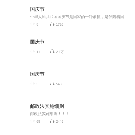
国庆节
中华人民共和国国庆节是国家的一种象征，是伴随着国家的出现而出现的。让我们用诗歌朗诵歌颂祖国的繁荣富强，国泰民安。
8
1726
国庆节
11
2.1万
国庆节
3
543
邮政法实施细则
邮政法实施细则！！！
65
2445