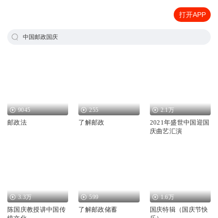
打开APP
中国邮政国庆
9045
255
2.1万
邮政法
了解邮政
2021年盛世中国迎国
庆曲艺汇演
3.3万
599
1.6万
陈国庆教授讲中国传
了解邮政储蓄
国庆特辑（国庆节快