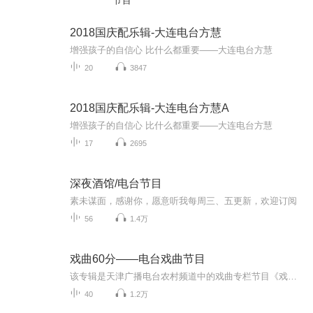
节目
2018国庆配乐辑-大连电台方慧
增强孩子的自信心 比什么都重要——大连电台方慧
20
3847
2018国庆配乐辑-大连电台方慧A
增强孩子的自信心 比什么都重要——大连电台方慧
17
2695
深夜酒馆/电台节目
素未谋面，感谢你，愿意听我每周三、五更新，欢迎订阅
56
1.4万
戏曲60分——电台戏曲节目
该专辑是天津广播电台农村频道中的戏曲专栏节目《戏曲60分》的部分录音，内容以介绍和欣赏评剧、河北梆子等北方地方戏曲剧种为主，主持人田翔。
40
1.2万