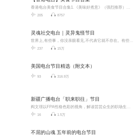
香港电台美食节目合集1.《美味好煮意》（强烈推荐）主持：袁翠霞及资深烹饪导师黄倩霞小姐食不单止要健康，还要好味，为了你和家里人的健康，欢迎你和袁翠霞、黄倩霞一起研究美味好煮意。（介绍食材和制作教程，包括日常食材、名贵食材、另类食法。）2.《...
205
8757
灵魂社交电台｜灵异鬼怪节目
世界上,有些事，你没亲眼看见,不代表它就不存在。有些事,或许已经发生在你的身上,也许你却丝毫没有察觉。更有一些,却是当今科学都无法解释的怪事，而这些，我们通常称之为灵异！人世间那么多无法解释的事，你可以不信，但是，你却不能否定它的存在，因为也...
237
15万
美国电台节目精选（附文本）
93
316.9万
新疆广播电台「职来职往」节目
阎文璟以FPA性格色彩的视角，解读芸芸众生的职场生活……
16
1.5万
不屈的山魂 五年前的电台节目