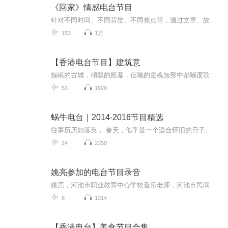
《回家》情感电台节目
针对不同时间、不同背景、不同焦点等，通过文章、故事、歌曲等不同形式，为忙碌了一天后，希望能够在一个舒适的环境中通过一个温馨的节目释放一下自己喜、怒、哀、乐心情的人们打开一个小小的窗口
153
1万
【香港电台节目】建筑意
巍峨的古城，傾穨的殿基，佢哋的靈魂無形中都喺度歌唱，時間上漫不可信的變遷。溫雅的兒女佳話，流血成渠的殺戮，憑弔興衰的感慨，千年來飽歷風露的基石，建造出文人墨客詩畫意念的泉源。霎那間匠心獨运的一隅，躍然超出詩意畫意的銳感。道出建築結構的和...
53
1929
蜗牛电台｜2014-2016节目精选
往事历历如落英， 春天，似乎是一个适合怀旧的日子。 近期我们将整理出2014-2016年的精品节目， 让我们一起聆听， 这些带着记忆与时光印记的声音。
24
2250
姚亮参加的电台节目录音
姚亮，河池市职业教育中心学校音乐老师，河池市民间文艺家协会副主席，河池市肢残人协会主席。2006年，在北京获首届全国电视主持新星大赛“小金话筒”银奖。2007年在上海获首届中国故事节表演铜奖，2008年北京奥运会期间，获中国少数民族体协授予仫佬族使...
8
1314
【香港电台】美食节目合集