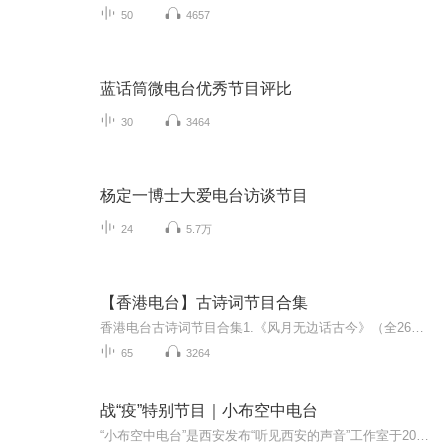
50
4657
蓝话筒微电台优秀节目评比
30
3464
杨定一博士大爱电台访谈节目
24
5.7万
【香港电台】古诗词节目合集
香港电台古诗词节目合集1.《风月无边话古今》（全26集）主持：簡慧詩、施志咏古典詩詞喺中國文學豐富的寶藏，千百年來，經典名句如清醇酒樣，幽香不散。葡萄美酒夜光杯，千金散盡還復來，輕舟已過万重山……無數名句流傳至今。昔日的字、詞、句在今日世界...
65
3264
战“疫”特别节目｜小布空中电台
“小布空中电台”是西安发布“听见西安的声音”工作室于2021年12月推出的战“疫”特别节目。通过声音聚焦西安战“疫”期间的大事小情，记录新闻事件，连线新闻当事人，第一时间传播便民信息。在全城共克时艰的关键时刻，希望能传递温暖，用声音为你带来抚...