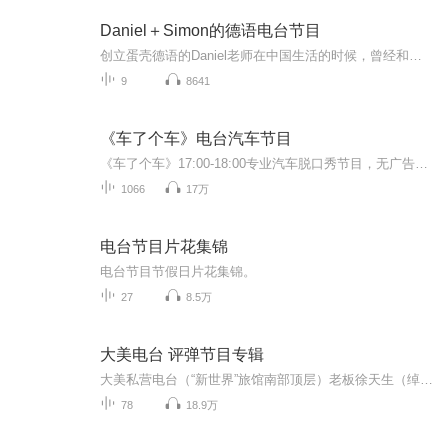
Daniel＋Simon的德语电台节目
创立蛋壳德语的Daniel老师在中国生活的时候，曾经和小伙伴Simon一起做了个“DeutschPlus德语广播电台”，这个专辑里小编会挑选一些他们的精彩节目播放给大家听。想获取更多节目或者等不及更新的小伙伴们可以关注蛋壳德语的公众号：DankeDeutsch。
9
8641
《车了个车》电台汽车节目
《车了个车》17:00-18:00专业汽车脱口秀节目，无广告纯享版！有任何选车用车问题，都可以和我们互动！通俗易懂为您解答汽车知识！
1066
17万
电台节目片花集锦
电台节目节假日片花集锦。
27
8.5万
大美电台 评弹节目专辑
大美私营电台（“新世界”旅馆南部顶层）老板徐天生（绰号三老板，流氓，周玉泉回忆录、严雪亭评传均有记录，为其电台说书、广而告之“新长发”糖炒栗子，没有酬劳还挨打） 在1948年前后从美国购得一台灌唱片的机器，给当时已经蹿红，但还未灌过唱片的艺人，提供灌錄服务，代价是錄一张唱片自付5美金。
78
18.9万