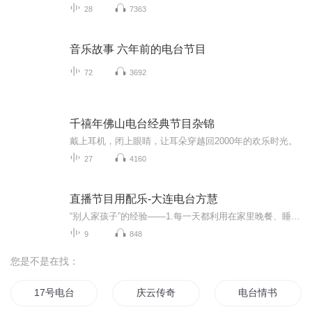
28
7363
音乐故事 六年前的电台节目
72
3692
千禧年佛山电台经典节目杂锦
戴上耳机，闭上眼睛，让耳朵穿越回2000年的欢乐时光。
27
4160
直播节目用配乐-大连电台方慧
“别人家孩子”的经验——1.每一天都利用在家里晚餐、睡觉前的时间段,反复听老师的范读;[爱心]2.鼓励孩子每天都大声模仿老师的范读、多次练习。[奋斗]增强孩子的自信心 比什么都重要
9
848
您是不是在找：
17号电台
庆云传奇
电台情书