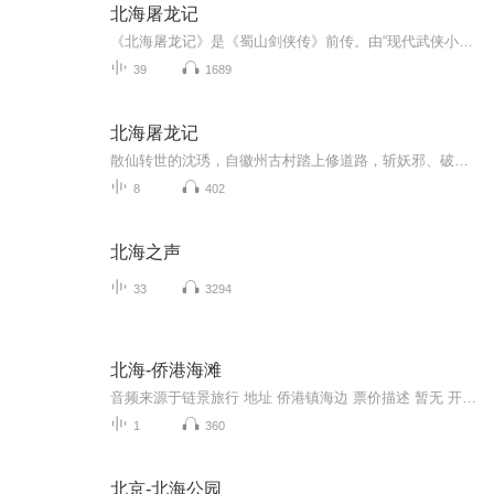
北海屠龙记
《北海屠龙记》是《蜀山剑侠传》前传。由“现代武侠小说之王”还珠楼主创作。本书讲述：离徽州北门二十余里，过了二十里铺，再往西折，沿着临溪前行三数里，便见前面绿云如雾，柳浪含烟，一大片垂杨掩映着数十所人家台榭，地名景贤村。全村沈姓最多......
39
1689
北海屠龙记
散仙转世的沈琇，自徽州古村踏上修道路，斩妖邪、破迷局、历万险，终与同道齐聚北海，屠龙采芝、匡扶正义，以侠义之心证仙途大道，成就一代屠龙大师的传奇！全书情节跌宕起伏，融合正邪斗法、轮回转世、仙佛修行等经典仙侠元素，既展现了波澜壮阔的奇幻世...
8
402
北海之声
33
3294
北海-侨港海滩
音频来源于链景旅行 地址 侨港镇海边 票价描述 暂无 开放时间 全天开放 乘车信息 暂无
1
360
北京-北海公园