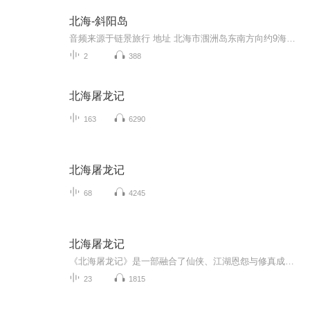
北海-斜阳岛
音频来源于链景旅行 地址 北海市涠洲岛东南方向约9海里处 票价描述 暂无 开放时间 全天 乘车信息 暂无
2
388
北海屠龙记
163
6290
北海屠龙记
68
4245
北海屠龙记
《北海屠龙记》是一部融合了仙侠、江湖恩怨与修真成长元素的长篇小说，讲述沈琇师徒三世轮回、除魔卫道、重返师门的传奇经历。故事横跨人间、江湖、仙界，情节跌宕起伏，融合了正邪斗法、师徒情深、因果报应与自我救赎的主题。
23
1815