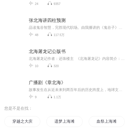
24
9357
张北海讲四柱预测
品读鬼谷智慧，完胜现代职场。由我播讲的《鬼谷子》最新解读：教你驾驭人心 | 国学智慧经典已经上线了，欢迎各位听友点击上方蓝字收听。
48
117.5万
北海屠龙记公版书
北海屠龙记作者：还珠楼主 《北海屠龙记》内容简介：丐妇将银接过，已先闪入，看了眇女一眼。眇女便不再说，将所剩食物递过。丐妇接了便吃。小婢因见小姐行事奇特，赌气又往厨房取了点饭菜，连茶一齐端来。沈-因见丐妇吃得又快又香，觉着穷人可怜，又嫌...
10
320
广播剧《章北海》
故事发生在从近未来到两百年后的历史跨度上，地球文明被三体用一种叫做智子的超级科技锁死，基础研究因而停滞不前。但人类仍然需要在此基础上不断前进来抵御即将到来的三体人的进攻，守卫自己的家园和人类文明。在更广大的基础上，三体文明和人类文明都是...
9
1.1万
您是不是在找：
穿越之大庆帝国
遗梦上海滩
血祭上海滩