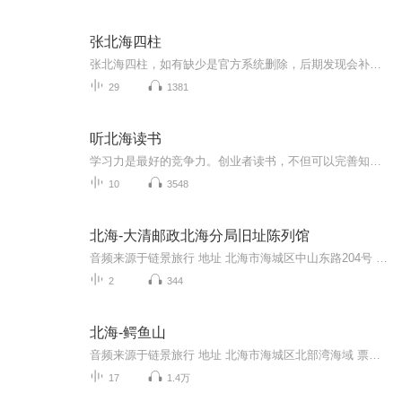
张北海四柱
张北海四柱，如有缺少是官方系统删除，后期发现会补上，记得收藏关注
29
1381
听北海读书
学习力是最好的竞争力。创业者读书，不但可以完善知识结构，拓展认知边界，还可以形成气质、修炼秉性、提升魅力。资深创业节目主持人北海为您精挑细选创业者必读经典，用20多分钟时间解读书中要点，提炼管理思想。听北海读书，为创业赋能！
10
3548
北海-大清邮政北海分局旧址陈列馆
音频来源于链景旅行 地址 北海市海城区中山东路204号 票价描述 免费开放 开放时间 周三-周日：9:00-12:00，14:30-17:30。 乘车信息 暂无
2
344
北海-鳄鱼山
音频来源于链景旅行 地址 北海市海城区北部湾海域 票价描述 暂无 开放时间 全天 乘车信息 暂无
17
1.4万