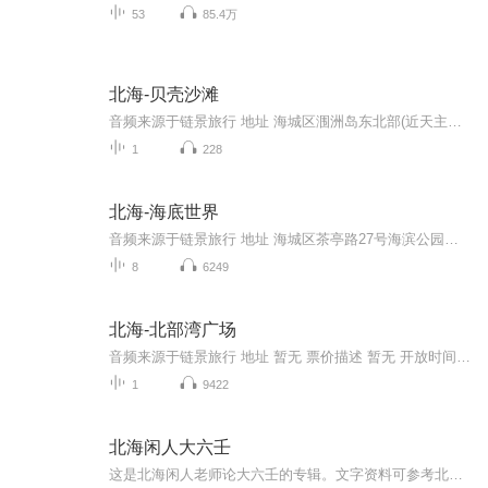
53
85.4万
北海-贝壳沙滩
音频来源于链景旅行 地址 海城区涠洲岛东北部(近天主教堂) 票价描述 无需门票。包含在涠洲岛门票内 开放时间 全天开放 乘车信息 涠洲岛内步行或者骑行前往。
1
228
北海-海底世界
音频来源于链景旅行 地址 海城区茶亭路27号海滨公园内 票价描述 暂无 开放时间 8:00-18:00 乘车信息 市区内乘坐3路、9路公交车直达（终点站：海滨公园），车程大约15分钟，车费2元。
8
6249
北海-北部湾广场
音频来源于链景旅行 地址 暂无 票价描述 暂无 开放时间 暂无 乘车信息 暂无
1
9422
北海闲人大六壬
这是北海闲人老师论大六壬的专辑。文字资料可参考北海闲人的《六壬金针》。