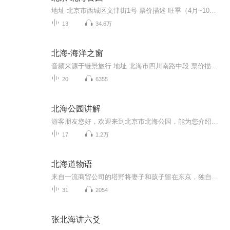
地址 北京市西城区文津街1号 票价描述 旺季（4月~10月）：门票10.00元 淡季（11月~次年3月）：门票5.00元 联票（含门票、琼岛 开放时间 淡季：6:30-20:00旺季：6:00-21:00 乘车信息 南门：101、103、109、685、614、619（北海下车） 北门：107、111、118、...
13
34.6万
北海-海洋之窗
音频来源于链景旅行 地址 北海市四川南路中段 票价描述 成人票（包含景点门票、人鲨共舞表演和景区维护费）：138元；套票（景点门票、人鲨共舞表演、景区维护费和4D影院门票）：163元。 开放时间 8:00-18:00 乘车信息 海洋之窗在去银滩的路上，从北部湾广...
20
6355
北海公园讲解
游客朋友您好，欢迎来到北京市北海公园，能为您介绍这个集皇家气质与幽静典雅于一身的公园，实属荣幸，希望您能在此度过愉快而又浪漫的一天。北海公园是当今中国保留下来的最悠久也是最完整的皇家园林，距今已有千年历史。这里原是辽、金、元建离宫，明、...
17
1.2万
北海道物语
来自一流商贸公司的塔野将妻子和孩子留在东京，独自赴北海道札幌出任分公司经理。本以为短暂的单身赴任生活会在平淡中结束，却不期与二十岁的女大学生绘梨子相遇。绘梨子的爱自由而奔放，塔野深陷其中无法自拔。眼看返回东京的调令即将下达，面对不可多得...
31
2054
张北海讲六爻