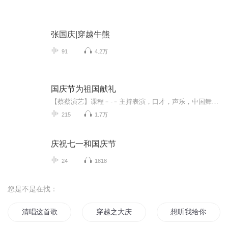
张国庆|穿越牛熊
91
4.2万
国庆节为祖国献礼
【蔡蔡演艺】课程﹣-﹣主持表演，口才，声乐，中国舞，民族舞。独特的小舞台，专业的录音棚，每一位同学都能成为优秀的小明星。独特的教学模式，轻松上课，快乐学习！知名主持人，舞蹈家，高级教师任职授课！江南总校：河沟街42号三楼 18545856430江北分校...
215
1.7万
庆祝七一和国庆节
24
1818
您是不是在找：
清唱这首歌
穿越之大庆帝国
想听我给你唱首歌