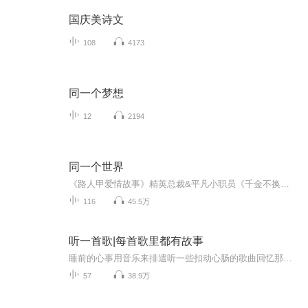
国庆美诗文
108
4173
同一个梦想
12
2194
同一个世界
《路人甲爱情故事》精英总裁&平凡小职员《千金不换》痴情教授&花心大萝卜《世界支架》冷笑话摄影师&人美心善工程师《鸟语花香婚介所》古板阔少&异装癖冷艳男
116
45.5万
听一首歌|每首歌里都有故事
睡前的心事用音乐来排遣听一些扣动心肠的歌曲回忆那些令人心动的过去
57
38.9万