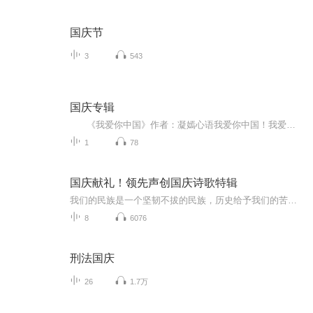
国庆节
3
543
国庆专辑
《我爱你中国》作者：凝嫣心语我爱你中国！我爱你春天蓬勃的秧苗；我爱你秋日金黄的硕果。我爱你中国！我爱你青松气质，我爱你红梅品格！我爱你家乡的甜蔗好像乳汁滋润着我的心窝。我爱你中国，我要把最美的歌儿献给你，我的母亲我的祖国。我爱你中国，我爱...
1
78
国庆献礼！领先声创国庆诗歌特辑
我们的民族是一个坚韧不拔的民族，历史给予我们的苦难都变成了闪着金光的勋章！我们的国家是一个龙腾虎跃的国家，那条巨龙正以不可阻挡之势崛起于神奇的东方！------------------------------------------------值此祖国70周年华诞之际，领先声创以诗歌向祖国献礼！用我们的声音、用我们的热血、用我们的灵魂诵读经典爱国篇章，歌颂我们的祖国！永远繁荣富强！
8
6076
刑法国庆
26
1.7万