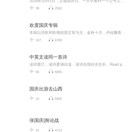
2018年10月1日，正值国庆日。一大早看到一个公号文章，正是文天祥的《己卯十月一日至燕越五日罹狴犴有感而赋》。当然，彼十一非当今的十一。不过数字的巧合还是让人感触，今天拿来读一读，体味一番历史英杰的民族情怀，恰也当时。 根据诗题来看，这组诗是写于十月一日至十月五日之间，是文天祥被俘之后所作，这些诗作不仅有凛凛正气，更也能看的到他百端交集的复杂情感。另一首于右任先生的《望大陆》，微信公号有称《望乡》，一句“山之上国之殇”荡气回肠，一并兴起拿来读了一读。仓促间多有瑕疵...
38
2592
欢度国庆专辑
本辑以诗歌和歌颂祖国文章为主，金秋十月，丹桂飘香，在这个充满丰收喜悦的季节里，我们满怀激动和自豪，迎来了中华人民共和国76周年华诞。这不仅是一个庄重的纪念日，更是全体中华儿女共同欢庆的盛大的节日，承载着深厚的民族情感和历史意义.
167
6788
中英文读同一首诗
读诗爱己，读诗爱满自溢，读诗自我向光生长。Read poetry to love oneself,Read poetry to overflow with love,Read poetry to grow towards the light within oneself.
84
6855
国庆出游去山西
10
5805
张国庆|舆论战
22
4713