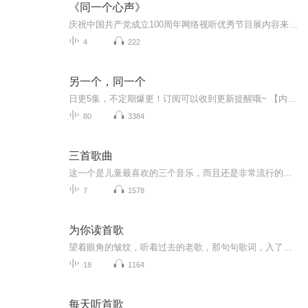
《同一个心声》
庆祝中国共产党成立100周年网络视听优秀节目展内容来源：上海市广播电视...
4
222
另一个，同一个
日更5集，不定期爆更！订阅可以收到更新提醒哦~ 【内容简介】 豪尔赫·路易斯·博尔赫斯是阿根廷著名诗人、小说家、散文家，他以诗立名，诗名远播。墨西哥诗人奥克塔维奥·帕斯说过：“博尔赫斯的创作涉及三类体裁，散文、诗歌和小说。他的散文读起来...
80
3384
三首歌曲
这一个是儿童最喜欢的三个音乐，而且还是非常流行的三个音乐，非常受欢迎
7
1578
为你读首歌
望着眼角的皱纹，听着过去的老歌，那句句歌词，入了心……
18
1164
每天听首歌