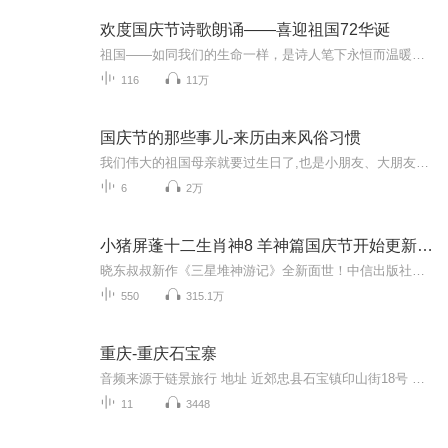
欢度国庆节诗歌朗诵——喜迎祖国72华诞
祖国——如同我们的生命一样，是诗人笔下永恒而温暖的主题。在祖国72周年华诞来临之际，特创建这个诗歌朗诵专辑，诵读经典爱国篇章，和大家一起歌颂祖国，向国庆的献礼！祝愿伟大的祖国繁荣富强，祝愿大家国庆节快乐，度过平安快乐的黄金周假期！
116
11万
国庆节的那些事儿-来历由来风俗习惯
我们伟大的祖国母亲就要过生日了,也是小朋友、大朋友们最喜欢的“国庆小长假”或说“黄金周”还有说”国庆7天乐”的，说法真是不一而足。那么“国庆节”是怎么来的？自古以来国庆节怎么庆贺？新中国国庆节的来历，以及新中国国庆节的庆贺方式又有哪些呢？ ...
6
2万
小猪屏蓬十二生肖神8 羊神篇国庆节开始更新啦！
晓东叔叔新作《三星堆神游记》全新面世！中信出版社出版！京东当当淘宝均有售！点蓝色字收听——《小猪屏蓬爆笑日记2024》《小猪屏蓬爆笑日记2》《小猪屏蓬爆笑日记1》让你笑得喘不上气！《我进故宫当富翁——小猪屏蓬故宫财商笔记》教你成为大富翁！《小...
550
315.1万
重庆-重庆石宝寨
音频来源于链景旅行 地址 近郊忠县石宝镇印山街18号 票价描述 暂无 开放时间 全天 乘车信息 暂无
11
3448