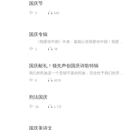
国庆节
3
543
国庆专辑
《我爱你中国》作者：凝嫣心语我爱你中国！我爱你春天蓬勃的秧苗；我爱你秋日金黄的硕果。我爱你中国！我爱你青松气质，我爱你红梅品格！我爱你家乡的甜蔗好像乳汁滋润着我的心窝。我爱你中国，我要把最美的歌儿献给你，我的母亲我的祖国。我爱你中国，我爱...
1
78
国庆献礼！领先声创国庆诗歌特辑
我们的民族是一个坚韧不拔的民族，历史给予我们的苦难都变成了闪着金光的勋章！我们的国家是一个龙腾虎跃的国家，那条巨龙正以不可阻挡之势崛起于神奇的东方！------------------------------------------------值此祖国70周年华诞之际，领先声创以诗歌向祖国献礼！用我们的声音、用我们的热血、用我们的灵魂诵读经典爱国篇章，歌颂我们的祖国！永远繁荣富强！
8
6076
刑法国庆
26
1.7万
国庆美诗文