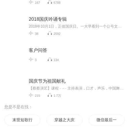
167
6788
2018国庆吟诵专辑
2018年10月1日，正值国庆日。一大早看到一个公号文章，正是文天祥的《己卯十月一日至燕越五日罹狴犴有感而赋》。当然，彼十一非当今的十一。不过数字的巧合还是让人感触，今天拿来读一读，体味一番历史英杰的民族情怀，恰也当时。 根据诗题来看，这组诗是写于十月一日至十月五日之间，是文天祥被俘之后所作，这些诗作不仅有凛凛正气，更也能看的到他百端交集的复杂情感。另一首于右任先生的《望大陆》，微信公号有称《望乡》，一句“山之上国之殇”荡气回肠，一并兴起拿来读了一读。仓促间多有瑕疵...
38
2592
客户问答
3
134
国庆节为祖国献礼
【蔡蔡演艺】课程﹣-﹣主持表演，口才，声乐，中国舞，民族舞。独特的小舞台，专业的录音棚，每一位同学都能成为优秀的小明星。独特的教学模式，轻松上课，快乐学习！知名主持人，舞蹈家，高级教师任职授课！江南总校：河沟街42号三楼 18545856430江北分校...
215
1.7万
您是不是在找：
末世短歌行
穿越之大庆帝国
微信最后一个用户