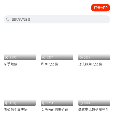
打开APP
国庆客户短信
5.6万
6367
2038
杀手短信
和尚的短信
逝去姐姐的短信
3.9万
8283
8304
看短信学真美语
女法医的惊魂短信
骚扰电话短信曝光台