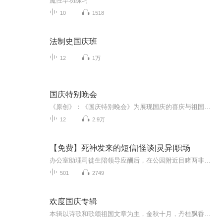
魔性早功练习
10
1518
法制史国庆班
12
1万
国庆特别晚会
《原创》：《国庆特别晚会》为展现国庆的喜庆与祖国的深情我将以具体的场景切入从清晨升旗的庄严到街头巷尾的欢庆到历史与当下的交融，用优美的笔触传递对祖国的热爱与自豪！用诗歌和情感美文形式，歌颂祖国的繁荣富强，祝人民幸福安康！
12
2.9万
【免费】死神发来的短信|怪谈|灵异|职场
办公室助理司徒生陪领导应酬后，在公园附近目睹两非主流车祸身亡，捡到疑似“死神卡”及手机，手机开机后收到死神倒计时短信，惊悚情节由此展开。
501
2749
欢度国庆专辑
本辑以诗歌和歌颂祖国文章为主，金秋十月，丹桂飘香，在这个充满丰收喜悦的季节里，我们满怀激动和自豪，迎来了中华人民共和国76周年华诞。这不仅是一个庄重的纪念日，更是全体中华儿女共同欢庆的盛大的节日，承载着深厚的民族情感和历史意义.