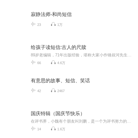
寂静法师-和尚短信
23
1万
给孩子读短信:古人的尺牍
89岁老编辑，71年出版经验，堪称大家小作锺叔河先生虽曾经坎坷，然一心向学，不废读书，主持出版的“走向世界丛书”高屋建瓴，是出版业的标杆。虽已89岁，仍以课孙的态度亲自选篇，并对内容进行了修订，使之更适合孩子阅读。“给孩子读文言”系列每篇皆为不超过百字的古文精华，故称“学其短”。锺叔河先生以课孙的态度，对艰深的古文进行了浅练的翻译，为“念楼读”；并结合近九十年的人生阅历进行了短小精悍的解读，为“念楼曰”。每篇古文都有专门绘制的憨萌可掬、令人脑洞大开的插图，充满着童趣与幽默。同时附有专业的朗读音频，引领小学中高年级儿童以及根基尚浅的传统文化爱好者，走上正统的国学门径。
66
4.6万
有意思的故事、短信、笑话
42
2467
国庆特辑（国庆节快乐）
在评书界，小魏有个朋友叫刘鹏，是一个为评书努力的小伙子。在2021年国庆期间，他想弄个特辑，便烦劳我给他录个爱国题材的评书小段儿。这种事情，不是特殊情况，小魏一般不会拒绝，也就给其录了一个《鲁迅踢鬼》，等他传完，我再传到我的专辑里。另外，小...
14
1.6万