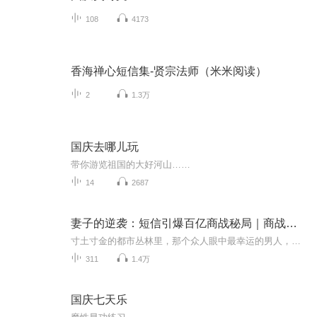
108
4173
香海禅心短信集-贤宗法师（米米阅读）
2
1.3万
国庆去哪儿玩
带你游览祖国的大好河山……
14
2687
妻子的逆袭：短信引爆百亿商战秘局｜商战迷局
寸土寸金的都市丛林里，那个众人眼中最幸运的男人，正攥着沾满香水味的衬衫发抖。贤淑温婉的妻子突然开始漏接电话，深夜归家时发梢总缠绕着陌生烟草味。当他颤抖着点开匿名彩信里模糊的照片，精心打造的完美婚姻顷刻布满裂痕。潜伏在暗处的窥视者、突然示...
311
1.4万
国庆七天乐