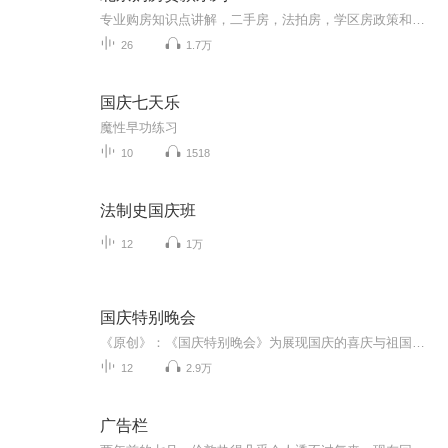
专业购房知识点讲解，二手房，法拍房，学区房政策和专业知识，购房流程，银行贷款
26
1.7万
国庆七天乐
魔性早功练习
10
1518
法制史国庆班
12
1万
国庆特别晚会
《原创》：《国庆特别晚会》为展现国庆的喜庆与祖国的深情我将以具体的场景切入从清晨升旗的庄严到街头巷尾的欢庆到历史与当下的交融，用优美的笔触传递对祖国的热爱与自豪！用诗歌和情感美文形式，歌颂祖国的繁荣富强，祝人民幸福安康！
12
2.9万
广告栏