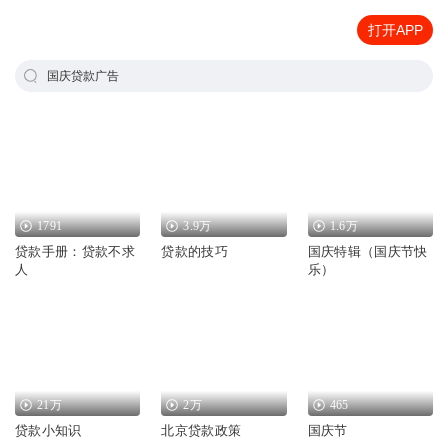
打开APP
国庆贷款广告
1791
3.9万
1.6万
贷款手册：贷款不求
贷款的技巧
国庆特辑（国庆节快
人
乐）
21万
2万
465
贷款小知识
北京贷款政策
国庆节