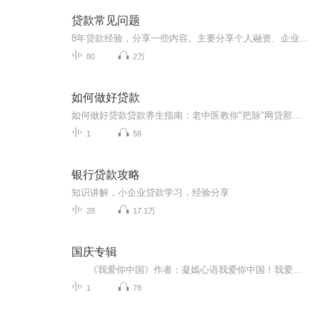
贷款常见问题
8年贷款经验，分享一些内容。主要分享个人融资、企业融资涉及的一些问题。涉及房抵、车抵、信贷、抵押贷、装修贷、税贷、票贷等，想到哪，说到哪，有不足的地方，希望大家多多指教！希望对大家有帮助！我在沈阳，沈阳或者其他地方的朋友，欢迎交流！
80
2万
如何做好贷款
如何做好贷款贷款养生指南：老中医教你"把脉"网贷那些事 （医学声明：本文作者虽精通养生之道，但并非执业医师。贷款如服药，请谨遵金融专业人士医嘱，量力而行。） 各位街坊邻居，最近是不是总刷到"轻松借""秒到账"的广告？就像街边卖的"祖传秘方"...
1
58
银行贷款攻略
知识讲解，小企业贷款学习，经验分享
28
17.1万
国庆专辑
《我爱你中国》作者：凝嫣心语我爱你中国！我爱你春天蓬勃的秧苗；我爱你秋日金黄的硕果。我爱你中国！我爱你青松气质，我爱你红梅品格！我爱你家乡的甜蔗好像乳汁滋润着我的心窝。我爱你中国，我要把最美的歌儿献给你，我的母亲我的祖国。我爱你中国，我爱...
1
78