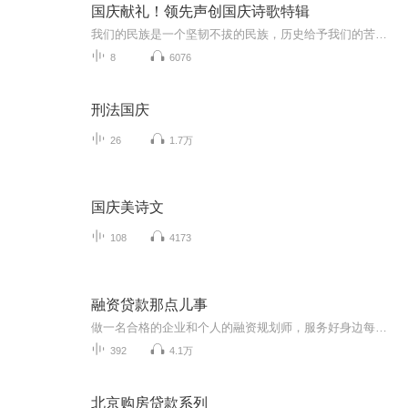
国庆献礼！领先声创国庆诗歌特辑
我们的民族是一个坚韧不拔的民族，历史给予我们的苦难都变成了闪着金光的勋章！我们的国家是一个龙腾虎跃的国家，那条巨龙正以不可阻挡之势崛起于神奇的东方！------------------------------------------------值此祖国70周年华诞之际，领先声创以诗歌向祖国献礼！用我们的声音、用我们的热血、用我们的灵魂诵读经典爱国篇章，歌颂我们的祖国！永远繁荣富强！
8
6076
刑法国庆
26
1.7万
国庆美诗文
108
4173
融资贷款那点儿事
做一名合格的企业和个人的融资规划师，服务好身边每一个朋友；1.15年+投融资经验，一起学习成长，避免踩坑，少走弯路；2.真实分析解读融资贷款行业那点儿事；3.顺势而为，把握当下历史和时代给我们的机遇，让你的事业发展和财富倍增加速度！
392
4.1万
北京购房贷款系列