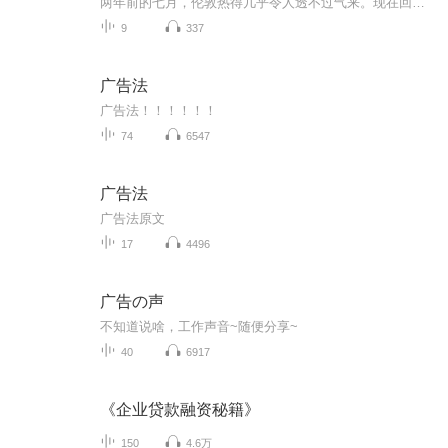
两年前的七月，伦敦热得几乎令人透不过气来。现在回过头来看，在那些日子里，这个如同烤箱一般的大城市仿佛意味着上刑前的煎熬，也算是为一场即将爆发的战争所作的一点点不充分的准备。这场战争——第一次世界大战——以伟大的战争作为幌子，其实就是一场...
9
337
广告法
广告法！！！！！！
74
6547
广告法
广告法原文
17
4496
广告の声
不知道说啥，工作声音~随便分享~
40
6917
《企业贷款融资秘籍》
150
4.6万