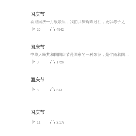
国庆节
喜迎国庆十月欢歌里，我们共庆辉煌过往，更以赤子之心，向未来书写滚烫的誓言——这盛世，值得我们以热爱相拥。
20
4542
国庆节
中华人民共和国国庆节是国家的一种象征，是伴随着国家的出现而出现的。让我们用诗歌朗诵歌颂祖国的繁荣富强，国泰民安。
8
1726
国庆节
3
543
国庆节
11
2.1万