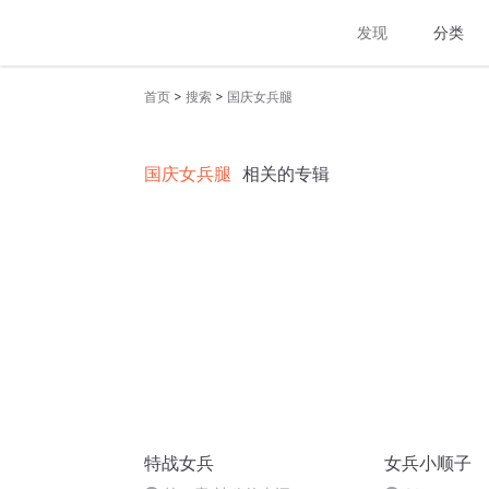
发现
分类
>
>
首页
搜索
国庆女兵腿
国庆女兵腿
相关的专辑
特战女兵
女兵小顺子