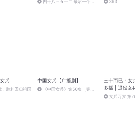
四十八～五十二 最后一个知
393
情人的终结&收篇
女兵
中国女兵【广播剧】
三十而已：女兵
多播 | 退役女
章：胜利回归祖国
《中国女兵》第50集（完
结）
女兵万岁 第7