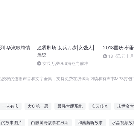
列 毕淑敏纯情
迷雾剧场|女兵万岁|女强人|
2018国庆吟
涅槃
18《己卯十
日罹狴犴有感而
）
女兵万岁066海燕向前冲
文天祥 自由吟诵
品授权的连播声音和文字全集，支持免费在线试听阅读和有声书MP3打包
一人有庆
大庆第一恶
最强大腿系统
庆云传奇
末世金大
嘉庆皇帝
庆阳成长手札
异能重生西门庆
大庆皇太子
听的故事图片
白眼帅哥故事在线听
和茜茜听故事
水晶视频故
行