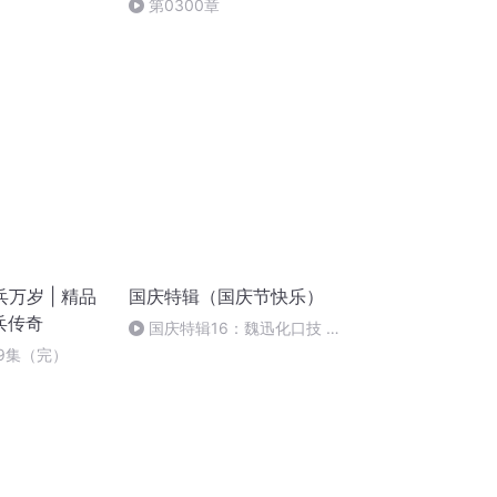
第0300章
万岁 | 精品
国庆特辑（国庆节快乐）
兵传奇
国庆特辑16：魏迅化口技 二
胡 东方红+一般唱法和原生态
9集（完）