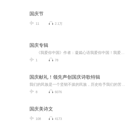
国庆节
11
2.1万
国庆专辑
《我爱你中国》作者：凝嫣心语我爱你中国！我爱你春天蓬勃的秧苗；我爱你秋日金黄的硕果。我爱你中国！我爱你青松气质，我爱你红梅品格！我爱你家乡的甜蔗好像乳汁滋润着我的心窝。我爱你中国，我要把最美的歌儿献给你，我的母亲我的祖国。我爱你中国，我爱...
1
78
国庆献礼！领先声创国庆诗歌特辑
我们的民族是一个坚韧不拔的民族，历史给予我们的苦难都变成了闪着金光的勋章！我们的国家是一个龙腾虎跃的国家，那条巨龙正以不可阻挡之势崛起于神奇的东方！------------------------------------------------值此祖国70周年华诞之际，领先声创以诗歌向祖国献礼！用我们的声音、用我们的热血、用我们的灵魂诵读经典爱国篇章，歌颂我们的祖国！永远繁荣富强！
8
6076
国庆美诗文
108
4173