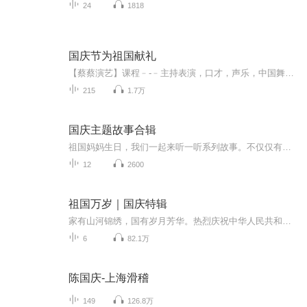
24
1818
国庆节为祖国献礼
【蔡蔡演艺】课程﹣-﹣主持表演，口才，声乐，中国舞，民族舞。独特的小舞台，专业的录音棚，每一位同学都能成为优秀的小明星。独特的教学模式，轻松上课，快乐学习！知名主持人，舞蹈家，高级教师任职授课！江南总校：河沟街42号三楼 18545856430江北分校...
215
1.7万
国庆主题故事合辑
祖国妈妈生日，我们一起来听一听系列故事。不仅仅有《我的祖国》，还有红军故事，也有关于战争的故事，让大家体会到和平年代的不易。
12
2600
祖国万岁｜国庆特辑
家有山河锦绣，国有岁月芳华。热烈庆祝中华人民共和国成立73周年！
6
82.1万
陈国庆-上海滑稽
149
126.8万