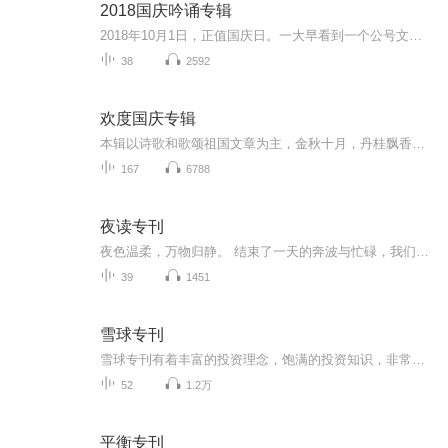
2018国庆吟诵专辑
2018年10月1日，正值国庆日。一大早看到一个公号文章，正是文天祥的《己卯十月一日至燕越五日罹狴犴有感而赋》。当然，彼十一非当今的十一。不过数字的巧合还是让人感触，今天拿来读一读，体味一番历史英杰的民族情怀，恰也当时。 根据诗题来看，这组诗是写于十月一日至十月五日之间，是文天祥被俘之后所作，这些诗作不仅有凛凛正气，更也能看的到他百端交集的复杂情感。另一首于右任先生的《望大陆》，微信公号有称《望乡》，一句“山之上国之殇”荡气回肠，一并兴起拿来读了一读。仓促间多有瑕疵...
38
2592
欢度国庆专辑
本辑以诗歌和歌颂祖国文章为主，金秋十月，丹桂飘香，在这个充满丰收喜悦的季节里，我们满怀激动和自豪，迎来了中华人民共和国76周年华诞。这不仅是一个庄重的纪念日，更是全体中华儿女共同欢庆的盛大的节日，承载着深厚的民族情感和历史意义.
167
6788
夜读专刊
夜色温柔，万物归静。 结束了一天的奔波与忙碌，我们终于可以卸下疲惫、放下纷扰，与自己温柔相拥。这一档夜读专刊，是深夜里独属于你的一方静谧港湾。我想用温柔的文字、舒缓的语调，为你拂去白日的浮躁与焦虑，治愈生活里的琐碎与疲惫。
39
1451
雪球专刊
雪球专刊有着丰富的投资理念，饱满的投资知识，非常值得投资者学习。
52
1.2万
平衡专刊