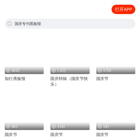
打开APP
国庆专刊黑板报
4643
1.6万
1726
知行黑板报
国庆特辑（国庆节快
国庆节
乐）
465
4542
543
国庆节
国庆节
国庆节