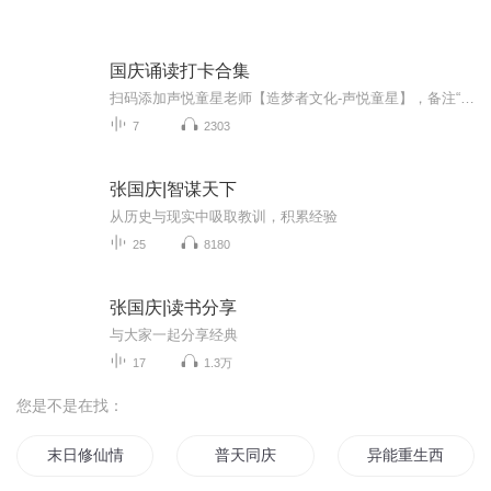
国庆诵读打卡合集
扫码添加声悦童星老师【造梦者文化-声悦童星】，备注“诵读打卡”报名，已添加好友的，直接发送“诵读打卡”报名，报名成功后进入社群。
7
2303
张国庆|智谋天下
从历史与现实中吸取教训，积累经验
25
8180
张国庆|读书分享
与大家一起分享经典
17
1.3万
您是不是在找：
末日修仙情报员
普天同庆
异能重生西门庆