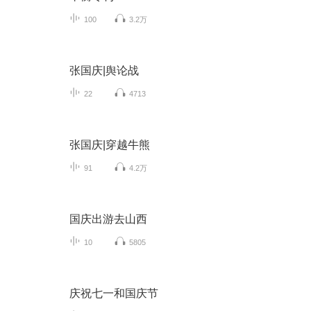
100
3.2万
张国庆|舆论战
22
4713
张国庆|穿越牛熊
91
4.2万
国庆出游去山西
10
5805
庆祝七一和国庆节