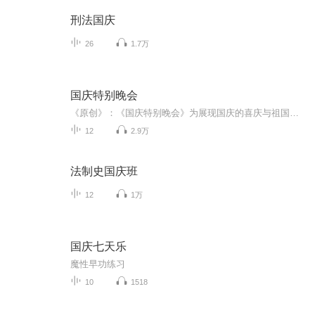
刑法国庆
26
1.7万
国庆特别晚会
《原创》：《国庆特别晚会》为展现国庆的喜庆与祖国的深情我将以具体的场景切入从清晨升旗的庄严到街头巷尾的欢庆到历史与当下的交融，用优美的笔触传递对祖国的热爱与自豪！用诗歌和情感美文形式，歌颂祖国的繁荣富强，祝人民幸福安康！
12
2.9万
法制史国庆班
12
1万
国庆七天乐
魔性早功练习
10
1518