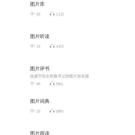
图片库
23
1.1万
图片听读
13
4.8万
图片评书
徐盛宇先生乾隆寻父的图片加音频
88
5861
图片词典
10
2863
图片跟读