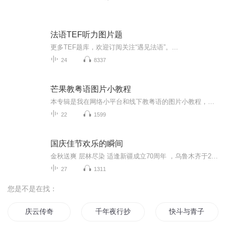
法语TEF听力图片题
更多TEF题库，欢迎订阅关注“遇见法语”。...
24
8337
芒果教粤语图片小教程
本专辑是我在网络小平台和线下教粤语的图片小教程，做成图片是方便传播保存下来哦！这些教程涉及生活各方面，而且是基础加地道口语都有，非常实用，建议保存！
22
1599
国庆佳节欢乐的瞬间
金秋送爽 层林尽染 适逢新疆成立70周年 ，乌鲁木齐于2025年9月23日迎来党中央和习大大带领的慰问团。新疆各族群众欢欣鼓舞，热烈欢迎。
27
1311
您是不是在找：
庆云传奇
千年夜行抄
快斗与青子的情人