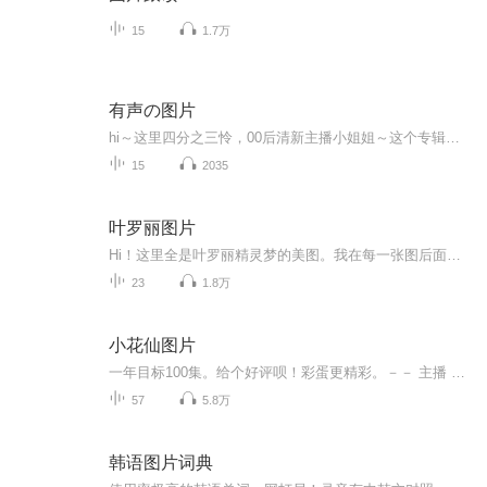
15
1.7万
有声の图片
hi～这里四分之三怜，00后清新主播小姐姐～这个专辑是由四分之三怜与微笑小熊工作室合作出版，由于都是千怜的工作室，所以质量保障十分，如果您恶意差评，说明您眼睛要么是x了，要么就是您道德有问题～好啦，也当作是千怜500粉丝的福利专辑叭别对我说我喜欢你你廉价的喜欢抵不上夏天的一根雪糕
15
2035
叶罗丽图片
Hi！这里全是叶罗丽精灵梦的美图。我在每一张图后面都给大家留了点时间让大家把喜欢的图保存下来。如果你觉得这个图不太清晰，你可以私信找我要原图哦！
23
1.8万
小花仙图片
一年目标100集。给个好评呗！彩蛋更精彩。－－ 主播 贝瑞吖也叫逆光小爱
57
5.8万
韩语图片词典