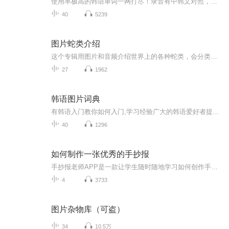
使用率极高的韩语单词一网打尽！录音有中韩文对照，方便同学们在路上收听磨耳朵！更多韩语学习的内容，欢迎关注订阅“韩语助手FM” ：）
40
5239
图片蛇类介绍
这个专辑用图片和音频介绍世界上的各种蛇类，会分类别介绍，如有错误欢迎指正。
27
1962
韩语图片词典
有韩语入门教你如何入门,学习经验广大的韩语爱好者提供自己学习的心得体会;韩语词汇包含各类词汇满足你各个方面的需求;韩语阅读:韩国古今各种书籍、童话、谚语等的阅读;韩语...
40
1296
如何制作一张优秀的手抄报
手抄报老师APP是一款让学生随时随地学习如何创作手抄报的高级实用产品，学生不仅可以在视频中观看优质的课程讲解和手绘步骤，还可以欣赏到千余种优秀的手抄报作品。同时，在学习之余，还能DIY自由创作手抄报，寓教于乐。让你成为手抄报达人，教你轻松搞定手抄报！...
4
3733
图片杂物库（可盗）
34
10.5万