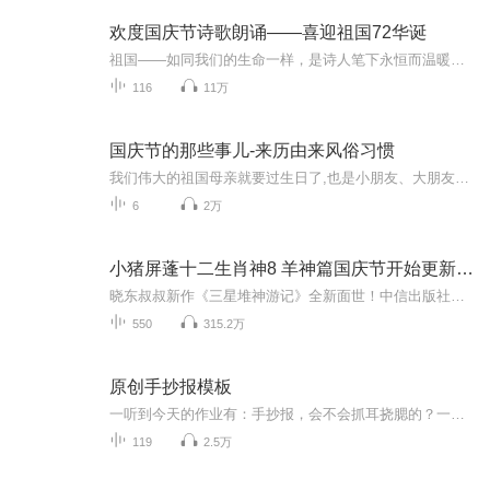
欢度国庆节诗歌朗诵——喜迎祖国72华诞
祖国——如同我们的生命一样，是诗人笔下永恒而温暖的主题。在祖国72周年华诞来临之际，特创建这个诗歌朗诵专辑，诵读经典爱国篇章，和大家一起歌颂祖国，向国庆的献礼！祝愿伟大的祖国繁荣富强，祝愿大家国庆节快乐，度过平安快乐的黄金周假期！
116
11万
国庆节的那些事儿-来历由来风俗习惯
我们伟大的祖国母亲就要过生日了,也是小朋友、大朋友们最喜欢的“国庆小长假”或说“黄金周”还有说”国庆7天乐”的，说法真是不一而足。那么“国庆节”是怎么来的？自古以来国庆节怎么庆贺？新中国国庆节的来历，以及新中国国庆节的庆贺方式又有哪些呢？ ...
6
2万
小猪屏蓬十二生肖神8 羊神篇国庆节开始更新啦！
晓东叔叔新作《三星堆神游记》全新面世！中信出版社出版！京东当当淘宝均有售！点蓝色字收听——《小猪屏蓬爆笑日记2024》《小猪屏蓬爆笑日记2》《小猪屏蓬爆笑日记1》让你笑得喘不上气！《我进故宫当富翁——小猪屏蓬故宫财商笔记》教你成为大富翁！《小...
550
315.2万
原创手抄报模板
一听到今天的作业有：手抄报，会不会抓耳挠腮的？一起来看看，总有您需要的模板在这里。
119
2.5万