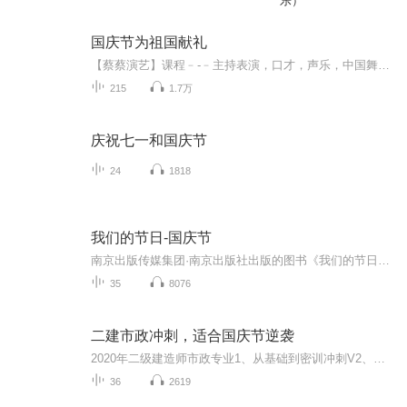
乐）
国庆节为祖国献礼
【蔡蔡演艺】课程﹣-﹣主持表演，口才，声乐，中国舞，民族舞。独特的小舞台，专业的录音棚，每一位同学都能成为优秀的小明星。独特的教学模式，轻松上课，快乐学习！知名主持人，舞蹈家，高级教师任职授课！江南总校：河沟街42号三楼 18545856430江北分校...
215
1.7万
庆祝七一和国庆节
24
1818
我们的节日-国庆节
南京出版传媒集团·南京出版社出版的图书《我们的节日》通过对中国节日文化和节日意义进行深度的挖掘，面向青少年群体构建独具特色的栏目内容，以此丰富春节、元宵节、清明节、端午节、七夕节、中秋节、重阳节等传统节日；六一节、教师节、国庆节等新兴节日的文化内涵和表现形式。促进青少年形成新的节日习俗，提升节日仪式感、认同感。音频作品由金陵朗读者联盟志愿者朗诵，南京音像出版社、金陵图书馆联合制作。
35
8076
二建市政冲刺，适合国庆节逆袭
2020年二级建造师市政专业1、从基础到密训冲刺V2、从精华课程到超压密押V3、0基础同步更新v4、持续更新到2020年考试V5、只要你跟着学让你一次稳拿证V6、渠道超压压题，超压三页纸等独家绝密压题!
36
2619