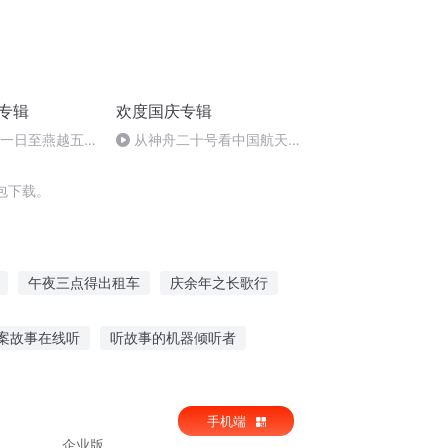
诵专辑
欢度国庆专辑
月一日至燕越五
从神舟二十号看中国航天
赋》组律18首
的“隐形实力”
包下载。
午夜三点得出租车
庆余年之长歌行
庆第一恶
万界出租车系统
传奇始租
案故事在线听
听故事的机器倾听者
讲故事在线听免费
我们应该听什么故事英语
手机端
企业版