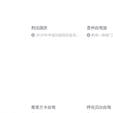
刑法国庆
贵州自驾游
）
2020年华成法硕国庆提高班
黔南—探秘“
刑法陈 (26)
荔波仙境
斯里兰卡自驾
呼伦贝尔自驾