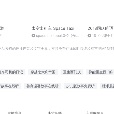
游
太空出租车 Space Taxi
2018国庆吟
宿
space taxi book3-2【作
18《己卯十
者：遇见麝香猫】
日罹狴犴有感而
文天祥 自由吟诵
正品授权的连播声音和文字全集，支持免费在线试听阅读和有声书MP3打
租车司机的日记
穿越之大庆帝国
重生西门庆
异能重生西门庆
大庆皇太子
重生之出租车司机
一人有庆
无敌出租车
大
官故事在线听
善良温馨故事在线听
少儿版故事免费听
睡眠悬
魔之租界
鱼故事在线听
用什么听寓言故事
动物成仙故事在线听
听王琪
频故事在线听
轻松解压故事在线听
主播培训
小雅智能
车联网平台