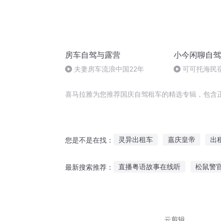
房车自驾与露营
小今闲聊自驾
夫妻房车流浪中国22年
可可托海民
喜马拉雅为您推荐国庆自驾租车的精选专辑，包含
灵异出租车
嘉庆皇帝
出
您是不是在找：
租来的天生一对
庆云传奇
直播粤语故事在线听
松鼠警
最新搜索推荐：
租来的老公
安庆年记事
蘑菇小子故事免费听
魔法金
大王听笙的故事简介
启蒙视
云剪辑