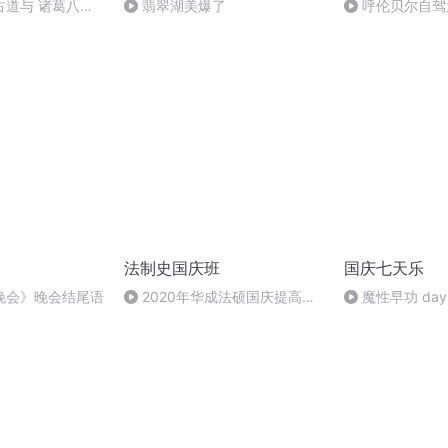
古道与 诸葛八卦
翡翠湖美爆了
呼伦贝尔自驾
法制史国庆班
国庆七天乐
晚会》晚会结尾语
2020年华成法硕国庆提高班
魔性早功 day
法制史马志冰 (12)