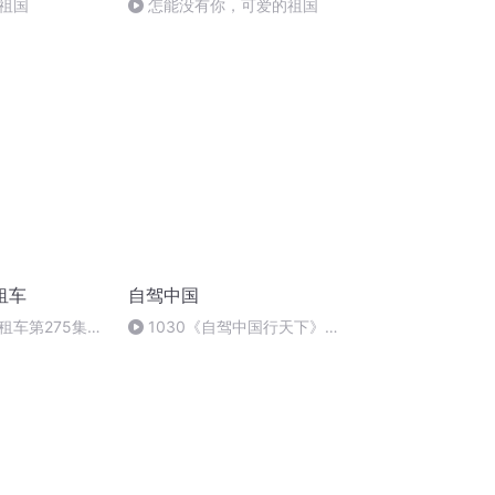
祖国
怎能没有你，可爱的祖国
租车
自驾中国
租车第275集
1030《自驾中国行天下》杜
总回顾印度之行