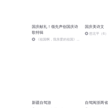
国庆献礼！领先声创国庆诗
国庆美诗文
歌特辑
想北平（6
《祖国啊，我亲爱的祖国》温
婉
新疆自驾游
自驾闽浙两省