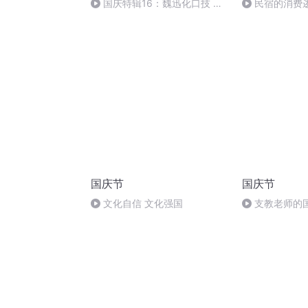
国庆特辑16：魏迅化口技 二
民宿的消费
胡 东方红+一般唱法和原生态
国庆节
国庆节
文化自信 文化强国
支教老师的