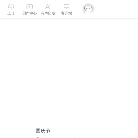
上传
创作中心
有声出版
客户端
国庆节