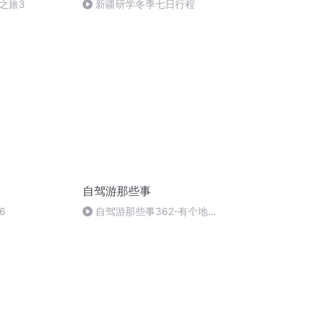
之旅3
新疆研学冬季七日行程
自驾游那些事
6
自驾游那些事362-有个地
方，我想再去一次，那就是西安