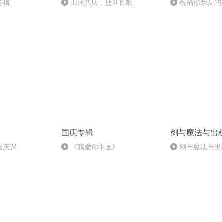
逻楫
山河共庆，盛世长歌
祝福你亲爱的
国庆专辑
剑与魔法与出
国庆课
《我爱你中国》
剑与魔法与出
想不到的事情