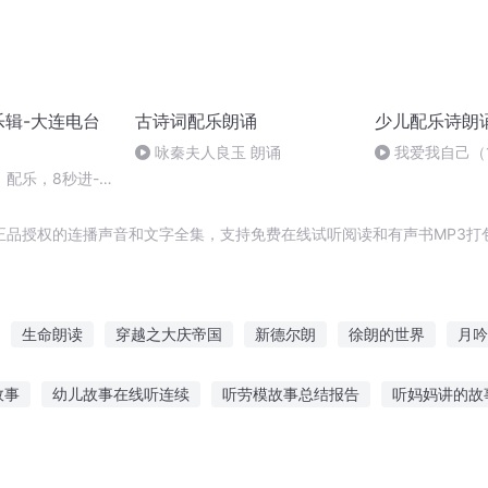
乐辑-大连电台
古诗词配乐朗诵
少儿配乐诗朗
咏秦夫人良玉 朗诵
我爱我自己（
配乐，8秒进-
正品授权的连播声音和文字全集，支持免费在线试听阅读和有声书MP3打
生命朗读
穿越之大庆帝国
新德尔朗
徐朗的世界
月吟
笑长空
重生之朗朗星空
庆云传奇
一人有庆
我有特别的朗
故事
幼儿故事在线听连续
听劳模故事总结报告
听妈妈讲的故
缕
恋爱故事在线听
民警听老兵讲故事五四
五岁孩子的听故事
小