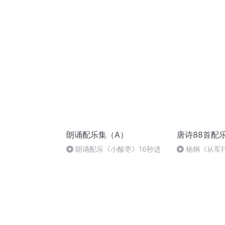
进
朗诵配乐集（A）
唐诗88首配
朗诵配乐《小酸枣》16秒进
杨炯《从军