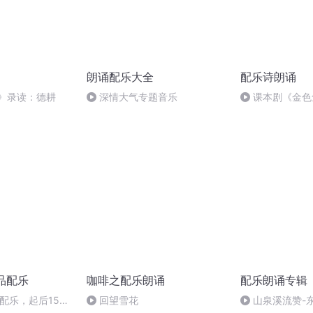
朗诵配乐大全
配乐诗朗诵
征》录读：德耕
深情大气专题音乐
课本剧《金色
色舞台剧班
作品配乐
咖啡之配乐朗诵
配乐朗诵专辑
配乐，起后15秒
回望雪花
山泉溪流赞-