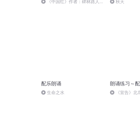
《中国红》作者：碑林路人朗
秋天
诵：木火福
配乐朗诵
朗诵练习～配
生命之水
《宣告》北