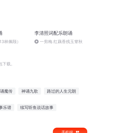
诵
李清照词配乐朗诵
13林佩颐）
一剪梅.红藕香残玉簟秋
包下载。
诵魔传
神诵九歌
路过的人生元朗
诵技巧
重庆儿女
彬彬男朗朗女
事乐谱
续写听鱼说话故事
满数学故事在线听
小孩听巅峰对决的故事
手机端