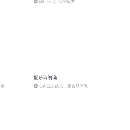
修行日记…我的龟友
配乐诗朗诵
怒之神
心向远方的人，都曾颠沛流离
过