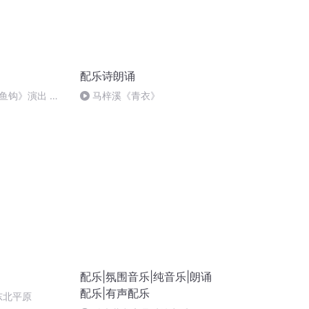
配乐诗朗诵
鱼钩》演出 红
马梓溪《青衣》
配乐|氛围音乐|纯音乐|朗诵
配乐|有声配乐
东北平原