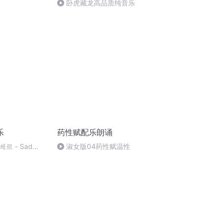
卧虎藏龙高品质纯音乐
乐
药性赋配乐朗诵
르 - Sad
淑女版04药性赋温性