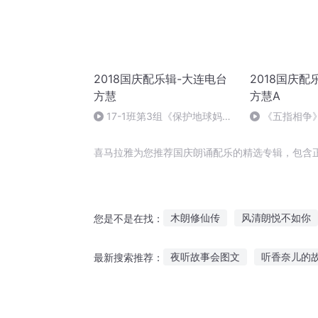
2018国庆配乐辑-大连电台
2018国庆配
方慧
方慧A
17-1班第3组《保护地球妈
《五指相争》
妈》配乐，15秒进-大连电台方
大连电台方慧
慧
喜马拉雅为您推荐国庆朗诵配乐的精选专辑，包含
木朗修仙传
风清朗悦不如你
您是不是在找：
清风朗月
朗朗乾坤
朗月
夜听故事会图文
听香奈儿的
最新搜索推荐：
大庆皇太子
一路为你诵吟金
听女生故事入睡的软件
变质