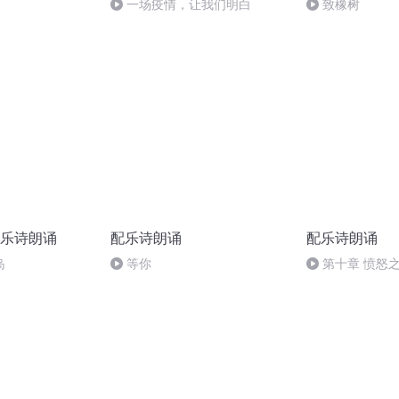
一场疫情，让我们明白
致橡树
乐诗朗诵
配乐诗朗诵
配乐诗朗诵
岛
等你
第十章 愤