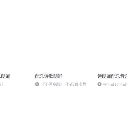
乐朗诵
配乐诗歌朗诵
诗朗诵配乐音
行》
《守望乡愁》 作者/蒋永辉
슈베르탱베르베
Cafe