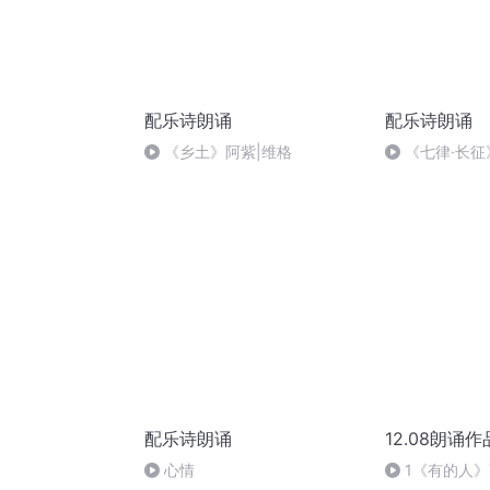
配乐诗朗诵
配乐诗朗诵
《乡土》阿紫|维格
《七律·长
配乐诗朗诵
12.08朗诵
心情
1《有的人》