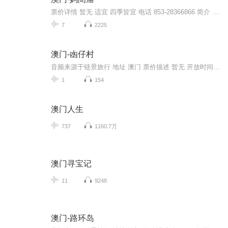
票价详情 暂无 适宜 四季皆宜 电话 853-28366866 简介 游客朋友，欢迎您来到妈阁庙。说起妈阁庙，不得不提一个被沿用至今的历史性误会。据说呀，400多年前，葡萄牙人从妈阁庙附近上岸，问当地居民：“这是什么地方？”因为语言不通，当地人回答说这里是“...
7
2225
澳门-凼仔村
音频来源于链景旅行 地址 澳门 票价描述 暂无 开放时间 全天 乘车信息 暂无
1
154
澳门人生
737
1160.7万
澳门寻宝记
11
9248
澳门-路环岛