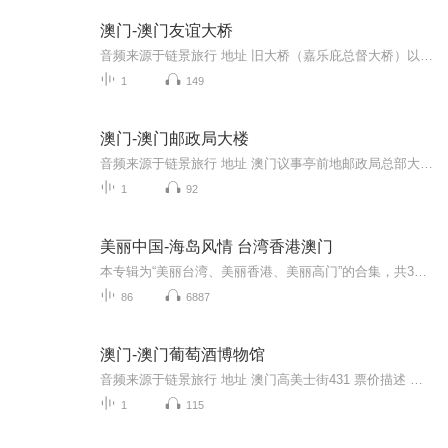
澳门-澳门友谊大桥
音频来源于链景旅行 地址 旧大桥（嘉乐庇总督大桥）以东 票价描述 暂无 开放时间 全天 乘车信息 暂无
1
149
澳门-澳门邮政局大楼
音频来源于链景旅行 地址 澳门议事亭前地邮政局总部大楼 票价描述 暂无 开放时间 全天 乘车信息 暂无
1
92
美丽中国-海岛风情 台湾香港澳门
本专辑为“美丽台湾、美丽香港、美丽高门”的合集，共3部，已完结。请勿再重复购买单本专辑！！！【简介】 1、《美丽台湾》 （1-32集）前所未有的高度，紧扣时代的脉搏，认识台湾这块神奇的宝岛，表现台湾的发展现状，突显台湾在祖国的特殊地位。权威的...
86
6887
澳门-澳门葡萄酒博物馆
音频来源于链景旅行 地址 澳门高美士街431 票价描述 暂无 开放时间 全天 乘车信息 暂无
1
115