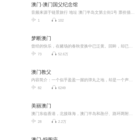
澳门-澳门国父纪念馆
音频来源于链景旅行 地址 澳门半岛文第士街1号 票价描述 暂无 开放时间 全天 乘车信息 暂无
1
102
梦断澳门
曾经的快乐，在赌场的春秋变换中已泛黄。回眸，却已是一地零落的记忆。光影的流年里，山是水的故事，云是风的故事，赢钱注定不是我的故事。年华里如歌的美好，终是被赌博揉碎，化作一缕惆怅，随风飘散。
73
52.6万
澳门教父
内容简介：一个似乎盈盈一握的弹丸之地，却是一个声名显赫的世界级赌国，在这里，连空气都弥漫着冒险刺激的气味。 赌博造就了独一无二的澳门。 赌博是澳门的经济支柱。赌博渗透澳门的每一个角落。 赌博也造就了澳门的三大教父--赌圣、赌袅、赌王，在澳门这...
82
6249
美丽澳门
澳门东临香港，北接珠海，澳门半岛和氹仔、路环两附属岛屿各自独立又相互牵连。经过400年历史风云与东西方文化交融，如今澳门已被岁月打造出两枚鲜亮的标签，它既是销金毁银的超级世界“赌城”，也是中西合璧的历史文化名城。澳门是全球最发达、最富裕的地...
28
2.2万
澳门-妈阁庙