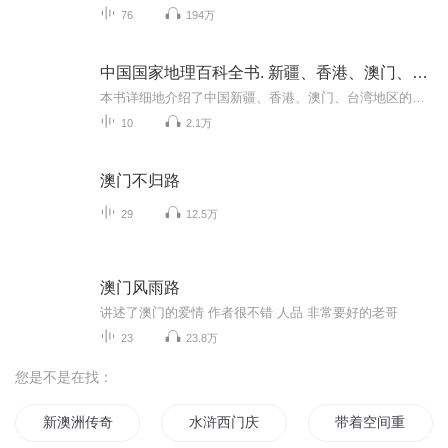
76
194万
中国国家地理百科全书. 新疆、香港、澳门、台湾
本书详细地介绍了中国新疆、香港、澳门、台湾地区的地形、气候、水文、自然资源以及行政区划、人口、民族、历史、文化等方方面面的知识，直观形象地再现了中国的地理状况、经济状况和文化民族状况，融知识性、实用性以及形象性、趣味性于一体。书中对各地...
10
2.1万
澳门不归路
29
12.5万
澳门风雨路
讲述了澳门的爱情 作者很不错 人品 非常要好的老哥
23
23.8万
您是不是在找：
新澳洲传奇
水浒西门庆
带着空间重生香港