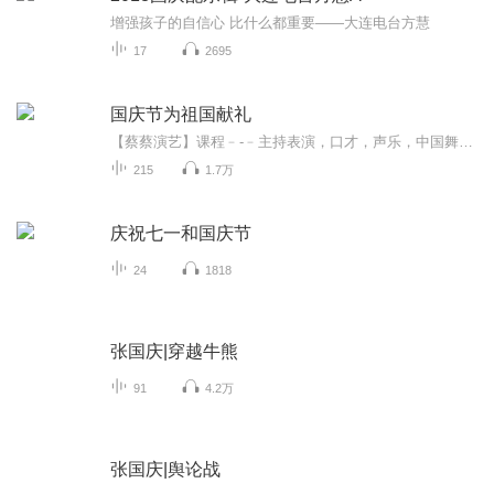
增强孩子的自信心 比什么都重要——大连电台方慧
17
2695
国庆节为祖国献礼
【蔡蔡演艺】课程﹣-﹣主持表演，口才，声乐，中国舞，民族舞。独特的小舞台，专业的录音棚，每一位同学都能成为优秀的小明星。独特的教学模式，轻松上课，快乐学习！知名主持人，舞蹈家，高级教师任职授课！江南总校：河沟街42号三楼 18545856430江北分校...
215
1.7万
庆祝七一和国庆节
24
1818
张国庆|穿越牛熊
91
4.2万
张国庆|舆论战