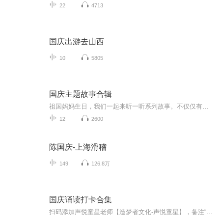
22
4713
国庆出游去山西
10
5805
国庆主题故事合辑
祖国妈妈生日，我们一起来听一听系列故事。不仅仅有《我的祖国》，还有红军故事，也有关于战争的故事，让大家体会到和平年代的不易。
12
2600
陈国庆-上海滑稽
149
126.8万
国庆诵读打卡合集
扫码添加声悦童星老师【造梦者文化-声悦童星】，备注“诵读打卡”报名，已添加好友的，直接发送“诵读打卡”报名，报名成功后进入社群。