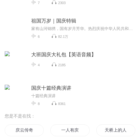
7
2303
祖国万岁｜国庆特辑
家有山河锦绣，国有岁月芳华。热烈庆祝中华人民共和国成立73周年！
6
82.1万
大班国庆大礼包【英语音频】
4
2185
国庆十篇经典演讲
十篇经典演讲
8
8361
您是不是在找：
庆云传奇
一人有庆
天桥上的人