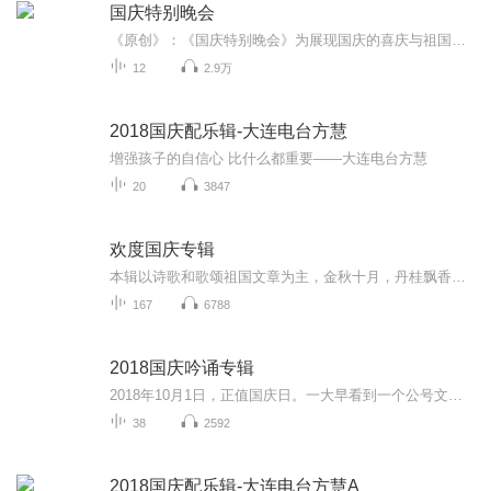
国庆特别晚会
《原创》：《国庆特别晚会》为展现国庆的喜庆与祖国的深情我将以具体的场景切入从清晨升旗的庄严到街头巷尾的欢庆到历史与当下的交融，用优美的笔触传递对祖国的热爱与自豪！用诗歌和情感美文形式，歌颂祖国的繁荣富强，祝人民幸福安康！
12
2.9万
2018国庆配乐辑-大连电台方慧
增强孩子的自信心 比什么都重要——大连电台方慧
20
3847
欢度国庆专辑
本辑以诗歌和歌颂祖国文章为主，金秋十月，丹桂飘香，在这个充满丰收喜悦的季节里，我们满怀激动和自豪，迎来了中华人民共和国76周年华诞。这不仅是一个庄重的纪念日，更是全体中华儿女共同欢庆的盛大的节日，承载着深厚的民族情感和历史意义.
167
6788
2018国庆吟诵专辑
2018年10月1日，正值国庆日。一大早看到一个公号文章，正是文天祥的《己卯十月一日至燕越五日罹狴犴有感而赋》。当然，彼十一非当今的十一。不过数字的巧合还是让人感触，今天拿来读一读，体味一番历史英杰的民族情怀，恰也当时。 根据诗题来看，这组诗是写于十月一日至十月五日之间，是文天祥被俘之后所作，这些诗作不仅有凛凛正气，更也能看的到他百端交集的复杂情感。另一首于右任先生的《望大陆》，微信公号有称《望乡》，一句“山之上国之殇”荡气回肠，一并兴起拿来读了一读。仓促间多有瑕疵...
38
2592
2018国庆配乐辑-大连电台方慧A