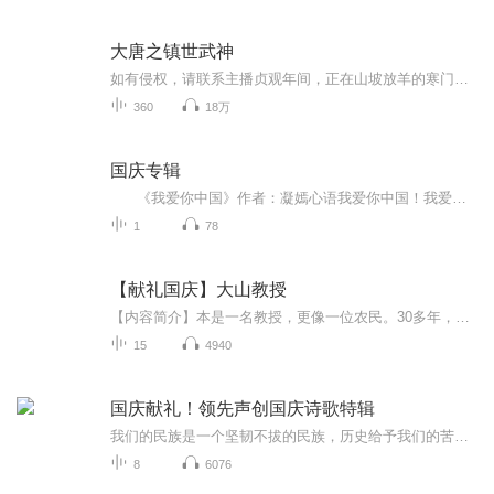
大唐之镇世武神
如有侵权，请联系主播贞观年间，正在山坡放羊的寒门弟子唐昊，被一群大汉绑进了卫国公李靖府上。 正当他无比忐忑的时候，却被告知要与才貌双全，名震长安的卫国公之女成亲。 成为赘婿？这不是我想要的结局啊？ 洞房之夜，绑定转生审核系统，成为审核官，获...
360
18万
国庆专辑
《我爱你中国》作者：凝嫣心语我爱你中国！我爱你春天蓬勃的秧苗；我爱你秋日金黄的硕果。我爱你中国！我爱你青松气质，我爱你红梅品格！我爱你家乡的甜蔗好像乳汁滋润着我的心窝。我爱你中国，我要把最美的歌儿献给你，我的母亲我的祖国。我爱你中国，我爱...
1
78
【献礼国庆】大山教授
【内容简介】本是一名教授，更像一位农民。30多年，双脚踏遍深山，胸膛贴紧大地。 他把真正的论文，写满了原本贫瘠的太行山坡。一名共产党员，一个知识分子，要有效地、深层地服务社会，实现自身价值，仅有梦想和深情，是远远不够的！这，就是我们的国情！...
15
4940
国庆献礼！领先声创国庆诗歌特辑
我们的民族是一个坚韧不拔的民族，历史给予我们的苦难都变成了闪着金光的勋章！我们的国家是一个龙腾虎跃的国家，那条巨龙正以不可阻挡之势崛起于神奇的东方！------------------------------------------------值此祖国70周年华诞之际，领先声创以诗歌向祖国献礼！用我们的声音、用我们的热血、用我们的灵魂诵读经典爱国篇章，歌颂我们的祖国！永远繁荣富强！
8
6076