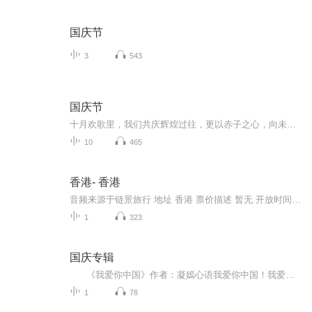
国庆节
3
543
国庆节
十月欢歌里，我们共庆辉煌过往，更以赤子之心，向未来书写滚烫的誓言——这盛世，值得我们以热爱相拥。
10
465
香港- 香港
音频来源于链景旅行 地址 香港 票价描述 暂无 开放时间 全天 乘车信息 暂无
1
323
国庆专辑
《我爱你中国》作者：凝嫣心语我爱你中国！我爱你春天蓬勃的秧苗；我爱你秋日金黄的硕果。我爱你中国！我爱你青松气质，我爱你红梅品格！我爱你家乡的甜蔗好像乳汁滋润着我的心窝。我爱你中国，我要把最美的歌儿献给你，我的母亲我的祖国。我爱你中国，我爱...
1
78