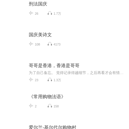
刑法国庆
26
1.7万
国庆美诗文
108
4173
哥哥是香港，香港是哥哥
为了自己备忘。 觉得记录得越细节，之后再看才会有情景再现一样的画面感，所以话会挺多。
23
1.3万
《常用购物法语》
2
158
爱尔兰-基尔代尔购物村