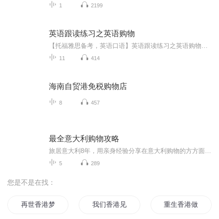
1
2199
英语跟读练习之英语购物
【托福雅思备考，英语口语】英语跟读练习之英语购物，提升你的口语水平和发音流畅度，训练你的发音 English Speaking Practice
11
414
海南自贸港免税购物店
8
457
最全意大利购物攻略
旅居意大利8年，用亲身经验分享在意大利购物的方方面面，让您在少走弯路的同时，避免踩坑，买到最美丽实惠的物品！️
5
289
您是不是在找：
再世香港梦
我们香港见
重生香港做土豪