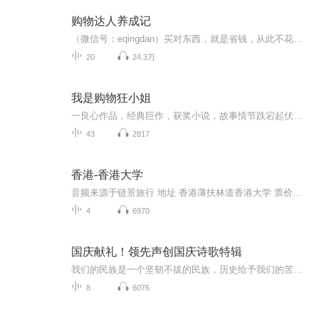
购物达人养成记
（微信号：eqingdan）买对东西，就是省钱，从此不花冤枉钱。
20
24.3万
我是购物狂小姐
一良心作品，经典巨作，获奖小说，故事情节跌宕起伏，转折紧扣人心弦。 请大家多多支持，电动提建议，我们将推出更多的优秀作品，满足您的耳朵，震撼您的心灵。 一良心作品，经典巨作，获奖小说，故事情节跌宕起伏，转折紧扣人心弦。 请大家多多支持，电动提建议，我们将推出更多的优秀作品，满足您的耳朵，震撼您的心灵。
43
2817
香港-香港大学
音频来源于链景旅行 地址 香港薄扶林道香港大学 票价描述 免费开放。 开放时间 除教室、图书馆和礼堂，其余地方全天开放自由出入 乘车信息 暂无
4
6970
国庆献礼！领先声创国庆诗歌特辑
我们的民族是一个坚韧不拔的民族，历史给予我们的苦难都变成了闪着金光的勋章！我们的国家是一个龙腾虎跃的国家，那条巨龙正以不可阻挡之势崛起于神奇的东方！------------------------------------------------值此祖国70周年华诞之际，领先声创以诗歌向祖国献礼！用我们的声音、用我们的热血、用我们的灵魂诵读经典爱国篇章，歌颂我们的祖国！永远繁荣富强！
8
6076