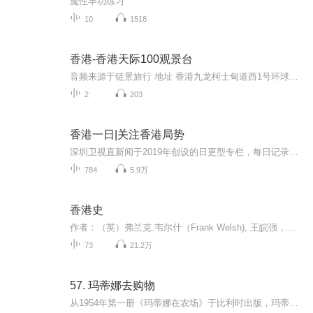
魔性早功练习
10
1518
香港-香港天际100观景台
音频来源于链景旅行 地址 香港九龙柯士甸道西1号环球贸易广场100楼(近港铁九龙站C1,D1出口,近港铁柯士甸站D出口) 票价描述 暂无 开放时间 全天 乘车信息 暂无
2
203
香港一日|关注香港局势
深圳卫视直新闻于2019年创设的日更型专栏，每日记录香港发生的新闻事件。创立至今已连续更新超1000篇，多篇图文全网点击量超100万，包括香港海关等在内的多个部门均向《香港一日》提供信息。
784
5.9万
香港史
作者：（英）弗兰克.韦尔什（Frank Welsh), 王皖强，黄亚红译中央编译出版社出版 播音：大卫本书以一个西方学者的视角详细介绍了自1840年至1993年长达近150年的时间跨度内，中英两国从冲突的发生，到香港的命运历程，特别详细介绍了香港历任总督对香港的...
73
21.2万
57. 玛蒂娜去购物
从1954年第一册《玛蒂娜在农场》于比利时出版，玛蒂娜这个自信、乐观、优雅、独立的女孩已经陪伴了全世界数不清的小读者71个年头，并广受大家喜爱。她的故事被翻译成40多种语言，畅销全球52个国家，累计销量超过1.7 亿册，位居世界童书阅读量前列。小主人...