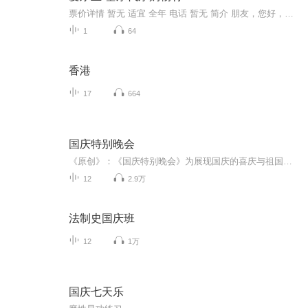
票价详情 暂无 适宜 全年 电话 暂无 简介 朋友，您好，欢迎光临爱尔兰最著名的名品购物中心——基尔代尔购物村。基尔代尔购物村是爱尔兰最著名的名品购物中心，位于爱尔兰基尔代尔郡基尔代尔镇郊外，靠近爱尔兰最大的城市都柏林。同时，它也是爱尔兰唯一的...
1
64
香港
17
664
国庆特别晚会
《原创》：《国庆特别晚会》为展现国庆的喜庆与祖国的深情我将以具体的场景切入从清晨升旗的庄严到街头巷尾的欢庆到历史与当下的交融，用优美的笔触传递对祖国的热爱与自豪！用诗歌和情感美文形式，歌颂祖国的繁荣富强，祝人民幸福安康！
12
2.9万
法制史国庆班
12
1万
国庆七天乐