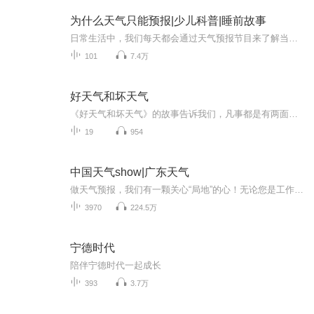
为什么天气只能预报|少儿科普|睡前故事
日常生活中，我们每天都会通过天气预报节目来了解当天及最近几天的天气状况。为什么天气只能预报呢？本书针对青少年读者设计，通过五个部分图文并茂地回答了这个问题。这五个部分是：天气预报是什么、天气预报怎么报、天气预报中的表达术语、动植物预报天...
101
7.4万
好天气和坏天气
《好天气和坏天气》的故事告诉我们，凡事都是有两面性的，有好的一面，也有坏的一面，如果我们总是盯着事情坏的一面，那么我们就不会快乐。如果我们变化一下看问题的角度，把着眼点盯着事物好的一面看，那我们的烦恼就会减少很多。
19
954
中国天气show|广东天气
做天气预报，我们有一颗关心“局地”的心！无论您是工作生活在广东，还是出差旅游在广东，我们用更精准的落地、更精细的服务，为您的出行撑起一片艳阳天。
3970
224.5万
宁德时代
陪伴宁德时代一起成长
393
3.7万