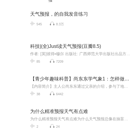
报
天气预报，的自我发音练习
545
8.3万
科技|(全)Just读天气预报(豆瓣8.5)
作者: [英]彼得•穆尔 出版社: 广西师范大学出版社出品方: 新民说副标题: 一部科学探险史译者: 张朋亮 出版年: 2019-2页数: 528定价: 68.00装帧: 平装ISBN: 9787549576913菜评：4星▼内容简介19世纪以前，天气一直是一个神秘的存在。暴雨、海啸、雷电、冰...
85
7209
【青少年趣味科普】尚东东学气象1：怎样做天气预报
【内容简介】主人公尚东东通过父亲的介绍，参与了地面气象观测、高空气象观测、气象数据通讯、天气预报制作、电视天气预报节目制作，全程了解了天气预报制作的全过程，并通过专业技术人员的介绍，了解其中的原理和知识。语言通俗、质朴，介绍知识生动活泼...
38
6442
为什么精准预报天气有点难
为什么精准预报天气有点难为什么天气预报总像在抽盲盒？老中医用把脉来给你打个比方 每到雨季，手机里的天气预报App就像叛逆期的孩子——说好下午三点下雨，结果艳阳高照；预报晴天万里，转眼就被淋成落汤鸡。这事儿要搁中医里，就好比你让大夫隔着一层...
2
24