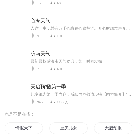
15
486
心海天气
人这一生，总有万千心绪在心底翻涌。开心时想放声奔赴，迷茫时想独自沉淀，遗憾时暗自释怀，疲惫时渴望片刻安宁，倔强时不肯妥协，柔软时又渴望被理解。这张专辑，没有华丽的编曲噱头，只为收纳普通人最真实的百态心情。每一首歌，对应一种当下的心态，藏...
9
191
济南天气
最新最权威济南天气资讯，第一时间发布
7
491
天启预报|第一季
此专辑为第一季内容，后续内容敬请期待【内容简介】“我想要挨一顿毒打，请问这里有漂亮小姐姐吗？没有的话我等会再问一次……”——灾厄之剑、旧世界守墓人、调律师、最后的天国捍卫者、天文会金牌牛郎、二十四个毁灭因素之一、淮海路小佩奇、深渊烈日、...
945
112.6万
您是不是在找：
情报天下
重庆儿女
天启预报