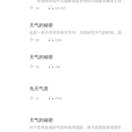
欢迎收听由中共福建省委宣传部与福建省播音主持协会会长林慧娟监制，中共中央党校出版社指导，民建福建省委策划，福建省播音主持协会录制，福建省语林教育咨询有限公司支持播出的《习近平在宁德》。 采访实录《习近平在宁德》，是继《习近平的七年...
54
341.9万
天气的秘密
这是一本不同寻常的天气书。当我研究天气的时候，我并非盯着屏幕上的图表看，而是绕着一棵树转转，上街走走，从中发现线索，并获取关于当下、过去和未来天气的启示。这种方式能带领我们进入一片鲜为人知的奇妙领域：小气候。让我们享受小范围的局部观察，...
80
9194
天气的秘密
10
708
先天气质
11
4766
天气的秘密
对于世界各地的气候和地理成因，身为英国皇家地理学会会员的特里斯坦·古利亲自为你讲述世界的气象为何会这样。