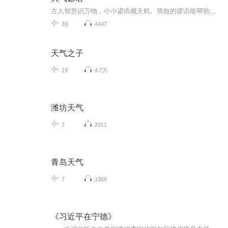
古人智慧识万物，小小谚语藏天机。简短的谚语能帮助人们提前预测天气变化。
33
4447
天气之子
19
4.7万
潍坊天气
7
2011
青岛天气
7
1369
《习近平在宁德》