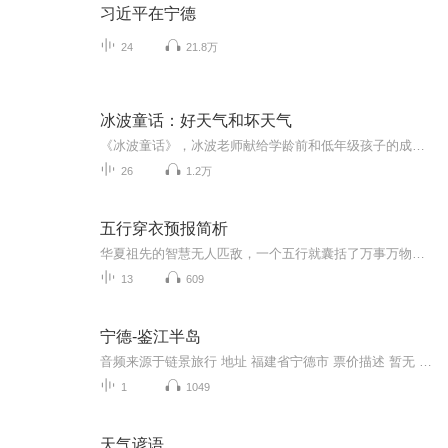
习近平在宁德
24
21.8万
冰波童话：好天气和坏天气
《冰波童话》，冰波老师献给学龄前和低年级孩子的成长礼物《好天气和坏天气》精选二三十篇童话，涵盖爱、善良、互助、感恩等主题，并分别以冰波入选统编小学语文教材的作品为书名，旨在打造名家经典与课本作家之意。贴近教学要求，集知识性、艺术性、实用性于一身，被编入小学语文教材中。这些作品或呼唤亲情，或充满智慧，或体味友情，或感受成长，或温暖感人，或幽默风趣，从多个方面带给孩子爱与温情的启迪以及心灵与智慧的成长。...
26
1.2万
五行穿衣预报简析
华夏祖先的智慧无人匹敌，一个五行就囊括了万事万物，而颜色又被赋予了丰富的属相。里面的学问博大精深，而我希望能抛砖引玉，让喜欢这方面的国人更多的关注和学习我们中国几千年悠久有底蕴的风水文化知识,学以致用并发扬光大。
13
609
宁德-鉴江半岛
音频来源于链景旅行 地址 福建省宁德市 票价描述 暂无 开放时间 暂无 乘车信息 暂无
1
1049
天气谚语