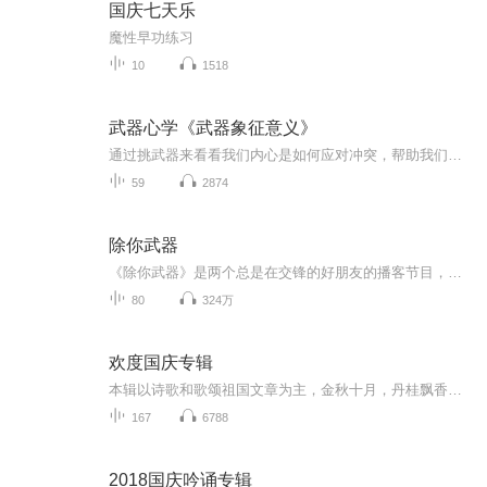
国庆七天乐
魔性早功练习
10
1518
武器心学《武器象征意义》
通过挑武器来看看我们内心是如何应对冲突，帮助我们更好的在现实生活中提升沟通的能力，促进人际交往。
59
2874
除你武器
《除你武器》是两个总是在交锋的好朋友的播客节目，迎接分歧和差异，分享Z世代的困惑种种。如果成长是一场战争，至少在面对彼此时，我们放下武器，赤诚相见。
80
324万
欢度国庆专辑
本辑以诗歌和歌颂祖国文章为主，金秋十月，丹桂飘香，在这个充满丰收喜悦的季节里，我们满怀激动和自豪，迎来了中华人民共和国76周年华诞。这不仅是一个庄重的纪念日，更是全体中华儿女共同欢庆的盛大的节日，承载着深厚的民族情感和历史意义.
167
6788
2018国庆吟诵专辑