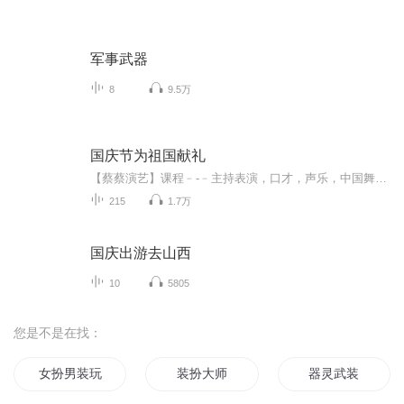
军事武器
8
9.5万
国庆节为祖国献礼
【蔡蔡演艺】课程﹣-﹣主持表演，口才，声乐，中国舞，民族舞。独特的小舞台，专业的录音棚，每一位同学都能成为优秀的小明星。独特的教学模式，轻松上课，快乐学习！知名主持人，舞蹈家，高级教师任职授课！江南总校：河沟街42号三楼 18545856430江北分校...
215
1.7万
国庆出游去山西
10
5805
您是不是在找：
女扮男装玩转校园
装扮大师
器灵武装