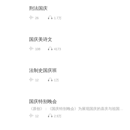
刑法国庆
26
1.7万
国庆美诗文
108
4173
法制史国庆班
12
1万
国庆特别晚会
《原创》：《国庆特别晚会》为展现国庆的喜庆与祖国的深情我将以具体的场景切入从清晨升旗的庄严到街头巷尾的欢庆到历史与当下的交融，用优美的笔触传递对祖国的热爱与自豪！用诗歌和情感美文形式，歌颂祖国的繁荣富强，祝人民幸福安康！
12
2.9万