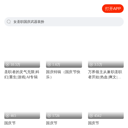
打开APP
女圣职国庆武器装扮
10.5万
1.6万
3.5万
圣职者的灵气无限|科
国庆特辑（国庆节快
万界领主从兼职圣职
幻|重生|游戏|AI专辑
乐）
者开始|热血|爽文|奇
幻
465
1726
4542
国庆节
国庆节
国庆节