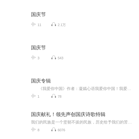
国庆节
11
2.1万
国庆节
3
543
国庆专辑
《我爱你中国》作者：凝嫣心语我爱你中国！我爱你春天蓬勃的秧苗；我爱你秋日金黄的硕果。我爱你中国！我爱你青松气质，我爱你红梅品格！我爱你家乡的甜蔗好像乳汁滋润着我的心窝。我爱你中国，我要把最美的歌儿献给你，我的母亲我的祖国。我爱你中国，我爱...
1
78
国庆献礼！领先声创国庆诗歌特辑
我们的民族是一个坚韧不拔的民族，历史给予我们的苦难都变成了闪着金光的勋章！我们的国家是一个龙腾虎跃的国家，那条巨龙正以不可阻挡之势崛起于神奇的东方！------------------------------------------------值此祖国70周年华诞之际，领先声创以诗歌向祖国献礼！用我们的声音、用我们的热血、用我们的灵魂诵读经典爱国篇章，歌颂我们的祖国！永远繁荣富强！
8
6076