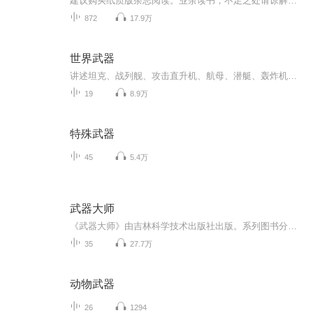
建议购买纸质版杂志阅读。业余读书，不足之处请谅解。祝愿《舰载武器》越办越好。希望各位作者写出更好的文章。《舰载武器》是由郑州机电工程研究所主办的著名大型军事月刊，主要推介中国海军建设，点击各国舰载兵器，追踪当今世界热点，报道全球军事动态...
872
17.9万
世界武器
讲述坦克、战列舰、攻击直升机、航母、潜艇、轰炸机、火炮与火箭等一系列世界性武器的诞生与发展历程。求赞就关注呀...
19
8.9万
特殊武器
45
5.4万
武器大师
《武器大师》由吉林科学技术出版社出版。系列图书分为步枪、冲锋枪、机枪、狙击步枪、手枪和其他火力6部分内容,将不同兵器用剖视单元的形式进行解读,一个对开解读一个兵器,呈现给读者一幅清晰、完美的画卷。将知识碎片化地灌输给小读者,使知识不再生涩难懂...
35
27.7万
动物武器
26
1294