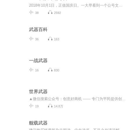
2018年10月1日，正值国庆日。一大早看到一个公号文章，正是文天祥的《己卯十月一日至燕越五日罹狴犴有感而赋》。当然，彼十一非当今的十一。不过数字的巧合还是让人感触，今天拿来读一读，体味一番历史英杰的民族情怀，恰也当时。 根据诗题来看，这组诗是写于十月一日至十月五日之间，是文天祥被俘之后所作，这些诗作不仅有凛凛正气，更也能看的到他百端交集的复杂情感。另一首于右任先生的《望大陆》，微信公号有称《望乡》，一句“山之上国之殇”荡气回肠，一并兴起拿来读了一读。仓促间多有瑕疵...
38
2592
武器百科
36
163
一战武器
16
830
世界武器
▲微信搜索公众号：创意好商机 —— 专门为平民提供创意品商机新资讯的平台。回顾武器发展史,记述各类武器的性能、威力及经典战例
19
14.8万
舰载武器