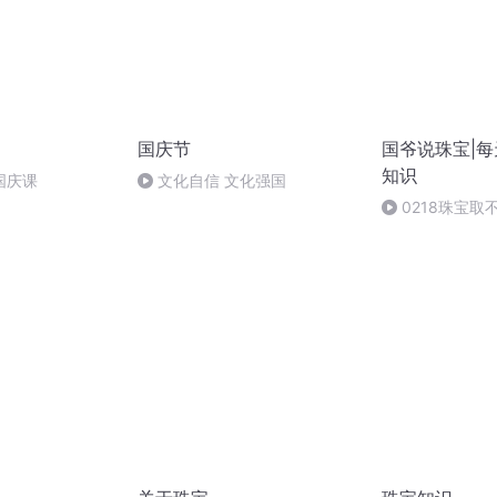
国庆节
国爷说珠宝|
知识
国庆课
文化自信 文化强国
0218珠宝
两败俱伤吗？