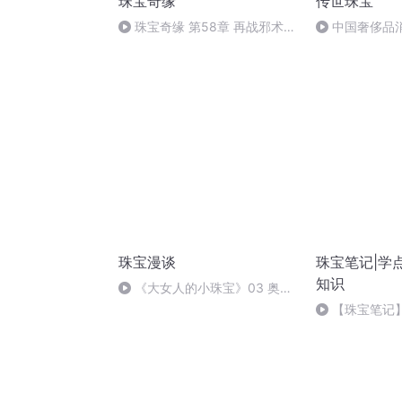
珠宝奇缘
传世珠宝
珠宝奇缘 第58章 再战邪术妖
中国奢侈品
兽（完）
珠宝漫谈
珠宝笔记|学
知识
《大女人的小珠宝》03 奥黛
丽·赫本 —— 珍珠耳钉与金框眼
【珠宝笔记
镜
环！金项链！
么美好寓意？