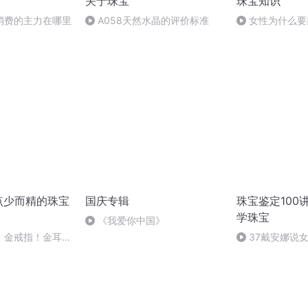
关于珠宝
珠宝知识
消费的主力在哪里
A058天然水晶的评价标准
女性为什么要
点少而精的珠宝
国庆专辑
珠宝鉴定100
学珠宝
《我爱你中国》
】金戒指！金耳
37戴安娜说
金手镯！都代表什
有一件珠宝，必
么分类？