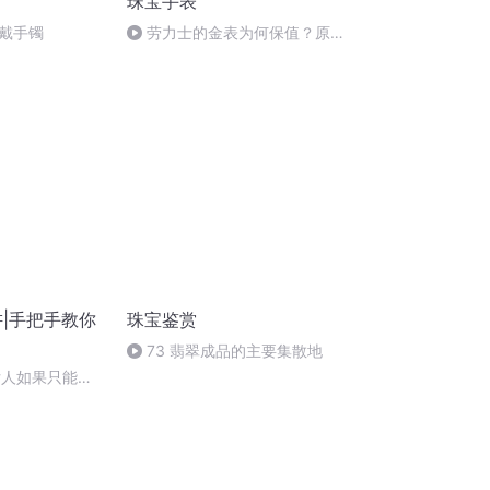
珠宝手表
戴手镯
劳力士的金表为何保值？原来
跟它的材质来源有关
讲|手把手教你
珠宝鉴赏
73 翡翠成品的主要集散地
女人如果只能拥
是珍珠。珍珠怎