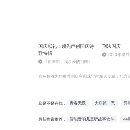
国庆献礼！领先声创国庆诗
刑法国庆
歌特辑
2020年华
刑法陈 (26)
《祖国啊，我亲爱的祖国》温
婉
喜马拉雅为您推荐国庆主题珠宝的精选专辑，包含
青春无题
大庆第一恶
异
您是不是在找：
嘉庆皇帝
一人有庆
重庆
智能音响儿童听故事软件
神
最新搜索推荐：
大庆皇太子