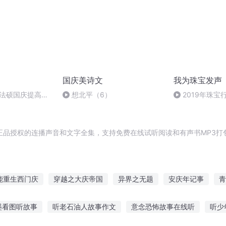
国庆美诗文
我为珠宝发声
成法硕国庆提高班
想北平（6）
2019年珠
了啥？
正品授权的连播声音和文字全集，支持免费在线试听阅读和有声书MP3打
能重生西门庆
穿越之大庆帝国
异界之无题
安庆年记事
青
儿女
文不对题
庆元纪年
重生西门庆
庆余年之长歌行
墨看图听故事
听老石油人故事作文
意念恐怖故事在线听
听少