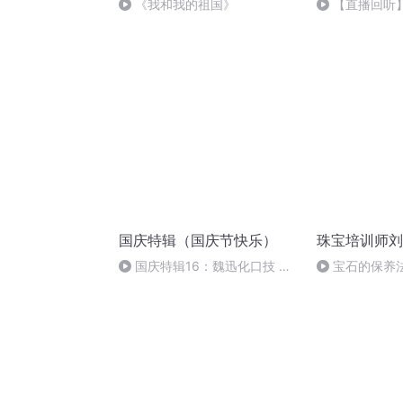
《我和我的祖国》
【直播回听】
中国”主题读书
国庆特辑（国庆节快乐）
珠宝培训师刘
国庆特辑16：魏迅化口技 二
宝石的保养
胡 东方红+一般唱法和原生态