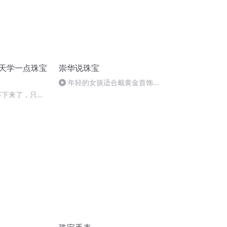
每天学一点珠宝
崇华说珠宝
年轻的女孩适合戴黄金首饰
吗？
取不下来了，只能