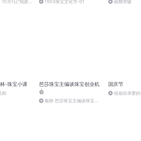
10月1日“我爱你
1903珠宝文化节-01
困難突破
音乐会
林-珠宝小课
芭莎珠宝主编谈珠宝创业机
国庆节
会
法则
祝福你亲爱的
敬静 芭莎珠宝主编谈珠宝创
业机会