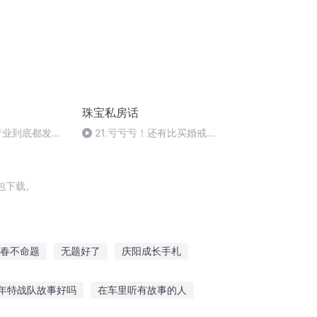
珠宝私房话
宝行业到底都发生
21.亏亏亏！还有比买婚戒更
亏的吗，理性结婚理性选婚戒！
包下载。
春不命题
无题好了
庆阳成长手札
重生之西门庆
无影无题
普天同庆
年特战队故事好吗
在车里听有故事的人