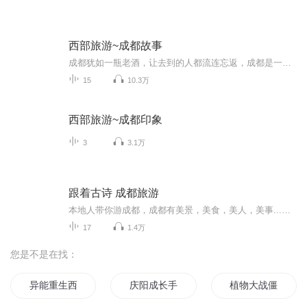
西部旅游~成都故事
成都犹如一瓶老酒，让去到的人都流连忘返，成都是一座创造故事的都市，她的文化底蕴总是让世人无限向往！成都故事酒是一瓶会讲故事的好酒，听众朋友可以一边品着美酒佳肴，一边聆听成都的故事，美酒+故事的结合会给您的成都之旅增添不一样的感受，成都故事酒助你的旅途故事更精彩！
15
10.3万
西部旅游~成都印象
3
3.1万
跟着古诗 成都旅游
本地人带你游成都，成都有美景，美食，美人，美事...成都，一个2300多年没有更名换址的大都，一个用汉赋，唐诗，宋词沁润了的文化名城，一个网红的现代都市，一个充满了烟火气的人间天府。让我们在这个五一，和“爱历史的DBA”一起来，跟着古诗游成都，成都等你...
17
1.4万
您是不是在找：
异能重生西门庆
庆阳成长手札
植物大战僵尸系列