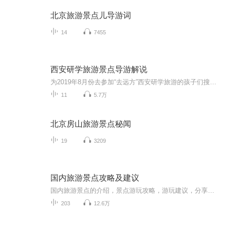
北京旅游景点儿导游词
14
7455
西安研学旅游景点导游解说
为2019年8月份去参加“去远方”西安研学旅游的孩子们搜集整理的景点导游说明，希望能够让孩子们提前对自己要去的景点有所了解，在亲眼见到它们的时候能有一种似曾相识，如笔友初见，细细一想能回忆起相关故事的效果。
11
5.7万
北京房山旅游景点秘闻
19
3209
国内旅游景点攻略及建议
国内旅游景点的介绍，景点游玩攻略，游玩建议，分享一些旅途经验，希望可以帮助到您！
203
12.6万