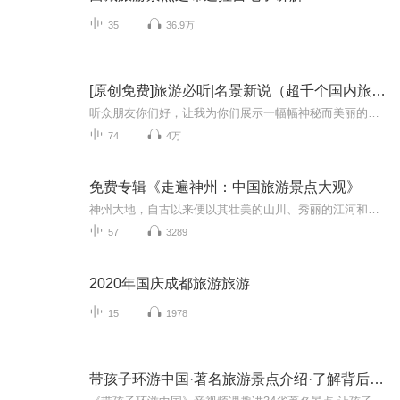
35
36.9万
[原创免费]旅游必听|名景新说（超千个国内旅游景点
听众朋友你们好，让我为你们展示一幅幅神秘而美丽的画卷，带领你们走进令人神往的世界——我们中国的名胜古迹，壮丽河山，让我们一起来领略这片古老土地的魅力和历史悠久的灿烂文明。这里有世界最大的宫殿——故宫，有世界上最长的河流——黄河，有世界上...
74
4万
免费专辑《走遍神州：中国旅游景点大观》
神州大地，自古以来便以其壮美的山川、秀丽的江河和深厚的历史文化 吸引着无数游子的目光。在这本《走遍神州，中国旅游景点大观》中，我将带您一同领略中国各地的风景名胜，探寻这片古老土地上的无限魅力。这本书汇聚了中国各地的旅游景点，从北国的雪域高...
57
3289
2020年国庆成都旅游旅游
15
1978
带孩子环游中国·著名旅游景点介绍·了解背后历史故事