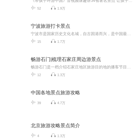
《带孩子环游中国》音视频课趣讲34省著名景点 让孩子足不出户游遍中国动画+视频形式趣味讲解 让孩子在趣味中学知识可视可听 涵盖中小学150个语文 历史 地理知识@雨泽传媒YUZECM-旗下【知识课堂】雨泽课堂·文化教育：传播文化,分享知识!
52
1.9万
宁波旅游打卡景点
宁波市是国家历史文化名城，自古因港而兴，是中国最早开埠的城市之一，唐代为“海上丝绸之路”起点。宁波市是东亚文化之都，孕育了四明学派、阳明学派、浙东学派，天一阁是国内现存最古老的藏书楼，已有400多年历史。近代后，宁波商帮名震四方；又因甬籍院...
15
1.7万
畅游石门|梳理石家庄周边游景点
畅游石门是一档介绍石家庄地区旅游目的地的播客节目，节目以闲聊的形式每期着重介绍一个地方。主播介绍：睿（老大）摄影师/旅游达人作为摄影师他擅长拍摄人文、风光以及城市街拍。他的摄影作品有很强的个人风格。日常闲暇他会总会驾车出游拍照，享受在路上的感觉。西门 人像摄影师擅长拍摄各类人像作品，日常的拍摄需要也去到过石家庄周边的很多角落，包括各类景点和非景点。...
12
1.3万
中国各地景点旅游攻略
39
4.7万
北京旅游攻略景点简介
4
1.3万