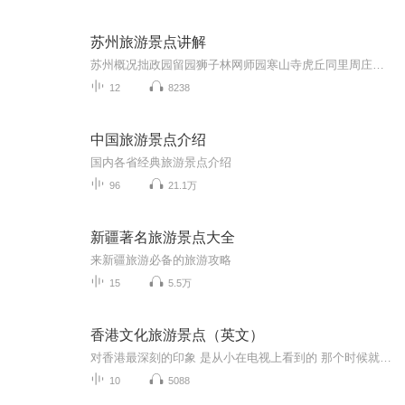
苏州旅游景点讲解
苏州概况拙政园留园狮子林网师园寒山寺虎丘同里周庄环古城河（水上游）平江历史街区苏州博物馆
12
8238
中国旅游景点介绍
国内各省经典旅游景点介绍
96
21.1万
新疆著名旅游景点大全
来新疆旅游必备的旅游攻略
15
5.5万
香港文化旅游景点（英文）
对香港最深刻的印象 是从小在电视上看到的 那个时候就总是梦想着 有一天也可以踏上这片土地 去走走那些曾经在电视上 看到不止一次的风景 可是现在去了香港 很多人往往都没有那种 去领略这方水土的心情 一个购物圣地 购物天堂的名号 好像遮掉了香港 旧时在我们心中留下的所有记忆 下面给大家送上香港旅游 最值得拥有的几种旅游体验 不要只为了买买买 有些生活的虚无感 靠物质是拥有填不满的 旅游的意义 还是要给灵魂找个愉悦的地方
10
5088