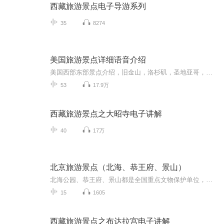
西藏旅游景点电子导游系列
35
8274
美国旅游景点详细语音介绍
美国西部东部景点介绍，旧金山，洛杉矶，圣地亚哥，拉斯维加斯等大城市，优山美地，黄石国家公园等一系列国家公园的语音讲解，跟着声音去旅游！
53
17.9万
西藏旅游景点之大昭寺电子讲解
40
17万
北京旅游景点（北海、恭王府、景山）
北海公园、恭王府、景山都是全国重点文物保护单位，因其地理位置相近，均位于北京城的中心，又都表现的是北京城内的皇家气象，向来作为京城旅游的亮丽线路之一，北海公园与中海、南海合称三海，是中国保留下来的最悠久最完整的皇家园林。恭王府是我国保存...
15
1605
西藏旅游景点之布达拉宫电子讲解