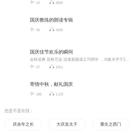
12
2600
国庆教练的朗读专辑
30
3325
国庆佳节欢乐的瞬间
金秋送爽 层林尽染 适逢新疆成立70周年 ，乌鲁木齐于2025年9月23日迎来党中央和习大大带领的慰问团。新疆各族群众欢欣鼓舞，热烈欢迎。
27
1311
寄情中秋，献礼国庆
195
1.1万
您是不是在找：
庆余年之长歌行
大庆皇太子
重生之西门庆