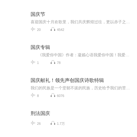
国庆节
喜迎国庆十月欢歌里，我们共庆辉煌过往，更以赤子之心，向未来书写滚烫的誓言——这盛世，值得我们以热爱相拥。
20
4542
国庆专辑
《我爱你中国》作者：凝嫣心语我爱你中国！我爱你春天蓬勃的秧苗；我爱你秋日金黄的硕果。我爱你中国！我爱你青松气质，我爱你红梅品格！我爱你家乡的甜蔗好像乳汁滋润着我的心窝。我爱你中国，我要把最美的歌儿献给你，我的母亲我的祖国。我爱你中国，我爱...
1
78
国庆献礼！领先声创国庆诗歌特辑
我们的民族是一个坚韧不拔的民族，历史给予我们的苦难都变成了闪着金光的勋章！我们的国家是一个龙腾虎跃的国家，那条巨龙正以不可阻挡之势崛起于神奇的东方！------------------------------------------------值此祖国70周年华诞之际，领先声创以诗歌向祖国献礼！用我们的声音、用我们的热血、用我们的灵魂诵读经典爱国篇章，歌颂我们的祖国！永远繁荣富强！
8
6076
刑法国庆
26
1.7万