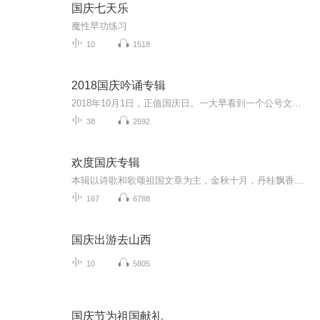
国庆七天乐
魔性早功练习
10
1518
2018国庆吟诵专辑
2018年10月1日，正值国庆日。一大早看到一个公号文章，正是文天祥的《己卯十月一日至燕越五日罹狴犴有感而赋》。当然，彼十一非当今的十一。不过数字的巧合还是让人感触，今天拿来读一读，体味一番历史英杰的民族情怀，恰也当时。 根据诗题来看，这组诗是写于十月一日至十月五日之间，是文天祥被俘之后所作，这些诗作不仅有凛凛正气，更也能看的到他百端交集的复杂情感。另一首于右任先生的《望大陆》，微信公号有称《望乡》，一句“山之上国之殇”荡气回肠，一并兴起拿来读了一读。仓促间多有瑕疵...
38
2592
欢度国庆专辑
本辑以诗歌和歌颂祖国文章为主，金秋十月，丹桂飘香，在这个充满丰收喜悦的季节里，我们满怀激动和自豪，迎来了中华人民共和国76周年华诞。这不仅是一个庄重的纪念日，更是全体中华儿女共同欢庆的盛大的节日，承载着深厚的民族情感和历史意义.
167
6788
国庆出游去山西
10
5805
国庆节为祖国献礼