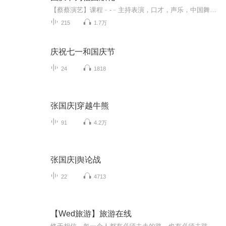
【蔡蔡演艺】课程﹣-﹣主持表演，口才，声乐，中国舞，民族舞。独特的小舞台，专业的录音棚，每一位同学都能成为优秀的小明星。独特的教学模式，轻松上课，快乐学习！知名主持人，舞蹈家，高级教师任职授课！江南总校：河沟街42号三楼 18545856430江北分校...
215
1.7万
庆祝七一和国庆节
24
1818
张国庆|穿越牛熊
91
4.2万
张国庆|舆论战
22
4713
【Wed旅游】旅游在线