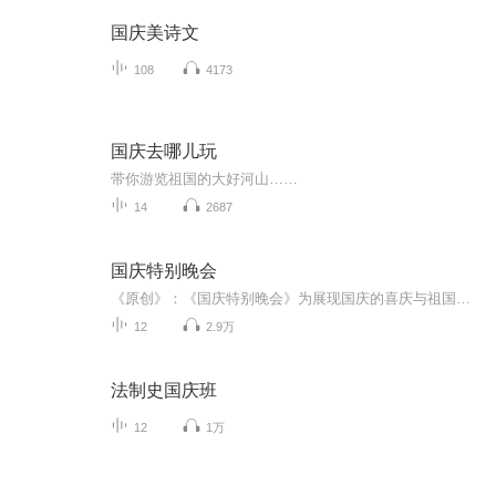
国庆美诗文
108
4173
国庆去哪儿玩
带你游览祖国的大好河山……
14
2687
国庆特别晚会
《原创》：《国庆特别晚会》为展现国庆的喜庆与祖国的深情我将以具体的场景切入从清晨升旗的庄严到街头巷尾的欢庆到历史与当下的交融，用优美的笔触传递对祖国的热爱与自豪！用诗歌和情感美文形式，歌颂祖国的繁荣富强，祝人民幸福安康！
12
2.9万
法制史国庆班
12
1万