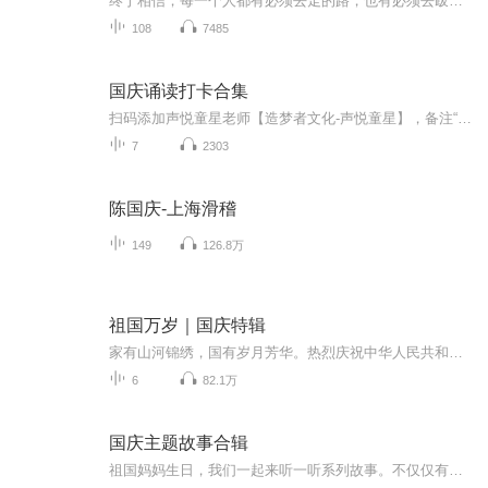
终于相信，每一个人都有必须去走的路，也有必须去跋涉的理由。5261，我爱旅游。用不旅行的日子供给着旅行的时光，用旅行的时光营养着不旅行的日子，生活就变得规律而美好。我们的航班开往世界各地，世界美景尽在旅游在线。
108
7485
国庆诵读打卡合集
扫码添加声悦童星老师【造梦者文化-声悦童星】，备注“诵读打卡”报名，已添加好友的，直接发送“诵读打卡”报名，报名成功后进入社群。
7
2303
陈国庆-上海滑稽
149
126.8万
祖国万岁｜国庆特辑
家有山河锦绣，国有岁月芳华。热烈庆祝中华人民共和国成立73周年！
6
82.1万
国庆主题故事合辑
祖国妈妈生日，我们一起来听一听系列故事。不仅仅有《我的祖国》，还有红军故事，也有关于战争的故事，让大家体会到和平年代的不易。