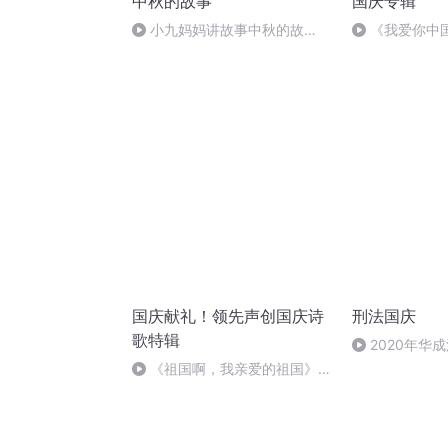
中秋的故事
国庆专辑
小九妈妈讲故事中秋的故
《我爱你中
事.s48
国庆献礼！领先声创国庆诗
刑法国庆
歌特辑
2020年华
刑法陈 (26)
《祖国啊，我亲爱的祖国》温
婉