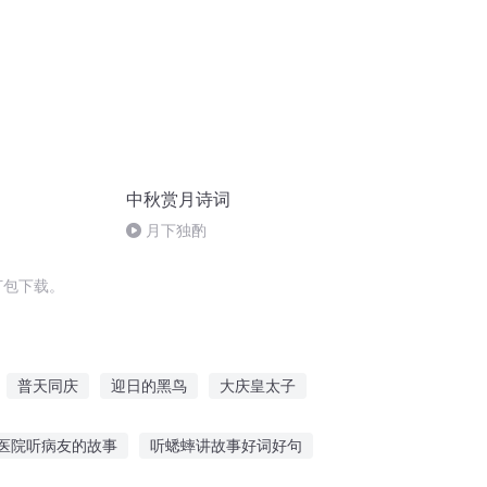
中秋赏月诗词
月下独酌
打包下载。
普天同庆
迎日的黑鸟
大庆皇太子
到新世界
穿越之大庆帝国
大庆第一恶
医院听病友的故事
听蟋蟀讲故事好词好句