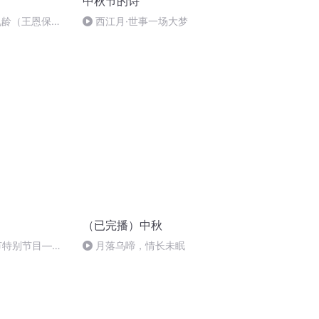
中秋节的诗
九龄（王恩保吟
西江月·世事一场大梦
（已完播）中秋
秋节特别节目—夏
月落乌啼，情长未眠