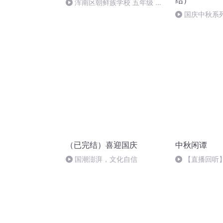
结）
浑南区朝鲜族学校 五年级 孙
多永
国庆中秋系
桥
（已完结）喜迎国庆
中秋闲谭
国潮澎湃，文化自信
【直播回听
唱