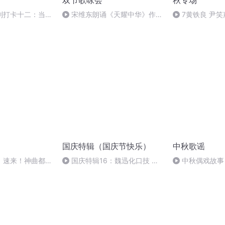
双节歌咏会
秋专场
列打卡十二：当阳
宋维东朗诵《天耀中华》作
7黄铁良 尹笑
者：碑林路人
口
国庆特辑（国庆节快乐）
中秋歌谣
】速来！神曲都会
国庆特辑16：魏迅化口技 二
中秋偶戏故事
胡 东方红+一般唱法和原生态
婷；曲/唱：赵静