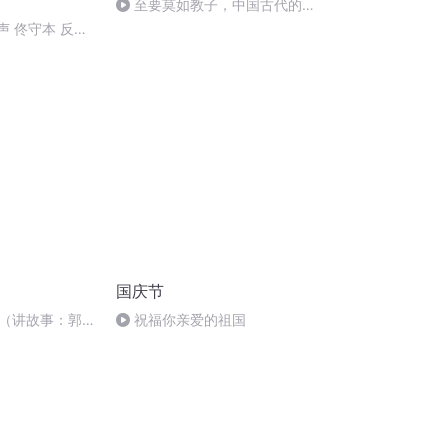
至要莫如教子，中国古代的家
规家训
声 佟守本 反七
国庆节
（讲故事：郭
祝福你亲爱的祖国
）