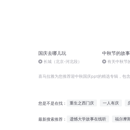
国庆去哪儿玩
中秋节的故事
长城（北京-河北段）
有关中秋节
头.明月几时有
喜马拉雅为您推荐迎中秋国庆ppt的精选专辑，包
重生之西门庆
一人有庆
您是不是在找：
庆余年之长歌行
安庆年记事
遗憾大学故事在线听
福尔摩
最新搜索推荐：
异能重生西门庆