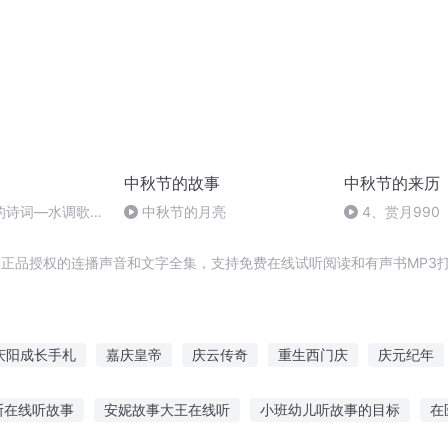
中秋节的故事
中秋节的来历
的诗词―水调歌
中秋节的月亮
4、赏月990
含正品授权的连播声音和文字全集，支持免费在线试听阅读和有声书MP3
庆阳成长手札
嘉庆皇帝
庆云传奇
重生西门庆
庆元纪年
迎霖武尊
红楼之迎春花开
重庆儿女
天下迎春
欢迎来
斯在线听故事
安妮故事大王在线听
小班幼儿听故事的目标
在