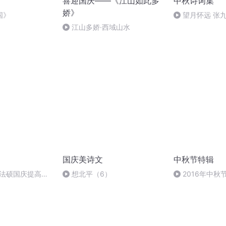
喜迎国庆——《江山如此多
中秋诗词集
娇》
国》
望月怀远 张
诵）
江山多娇·西域山水
国庆美诗文
中秋节特辑
成法硕国庆提高班
想北平（6）
2016年中
雨品诗成品