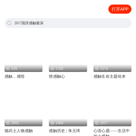
打开APP
2017国庆感触最深
438
5330
5376
感触，感悟
情感触心
感触生命主题绘本
2002
1004
2917
猫武士人物感触
感触历史 | 朱元璋
心语心愿——生活中