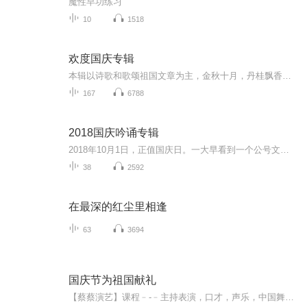
魔性早功练习
10
1518
欢度国庆专辑
本辑以诗歌和歌颂祖国文章为主，金秋十月，丹桂飘香，在这个充满丰收喜悦的季节里，我们满怀激动和自豪，迎来了中华人民共和国76周年华诞。这不仅是一个庄重的纪念日，更是全体中华儿女共同欢庆的盛大的节日，承载着深厚的民族情感和历史意义.
167
6788
2018国庆吟诵专辑
2018年10月1日，正值国庆日。一大早看到一个公号文章，正是文天祥的《己卯十月一日至燕越五日罹狴犴有感而赋》。当然，彼十一非当今的十一。不过数字的巧合还是让人感触，今天拿来读一读，体味一番历史英杰的民族情怀，恰也当时。 根据诗题来看，这组诗是写于十月一日至十月五日之间，是文天祥被俘之后所作，这些诗作不仅有凛凛正气，更也能看的到他百端交集的复杂情感。另一首于右任先生的《望大陆》，微信公号有称《望乡》，一句“山之上国之殇”荡气回肠，一并兴起拿来读了一读。仓促间多有瑕疵...
38
2592
在最深的红尘里相逢
63
3694
国庆节为祖国献礼
【蔡蔡演艺】课程﹣-﹣主持表演，口才，声乐，中国舞，民族舞。独特的小舞台，专业的录音棚，每一位同学都能成为优秀的小明星。独特的教学模式，轻松上课，快乐学习！知名主持人，舞蹈家，高级教师任职授课！江南总校：河沟街42号三楼 18545856430江北分校...