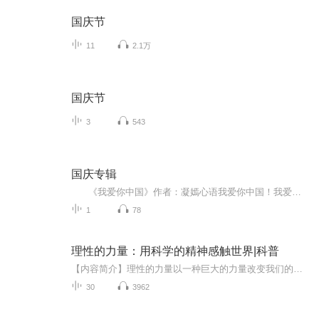
国庆节
11
2.1万
国庆节
3
543
国庆专辑
《我爱你中国》作者：凝嫣心语我爱你中国！我爱你春天蓬勃的秧苗；我爱你秋日金黄的硕果。我爱你中国！我爱你青松气质，我爱你红梅品格！我爱你家乡的甜蔗好像乳汁滋润着我的心窝。我爱你中国，我要把最美的歌儿献给你，我的母亲我的祖国。我爱你中国，我爱...
1
78
理性的力量：用科学的精神感触世界|科普
【内容简介】理性的力量以一种巨大的力量改变我们的世界，改变着我们的人生。本书以理性思维尺度为主线，进而引出科学知识，是一本科学普及读物，适合大众读者阅读. 【作者介绍】 作者：古哥古点 【主播介绍】 我是电子工业出版社电子书的AI主播，更新...
30
3962