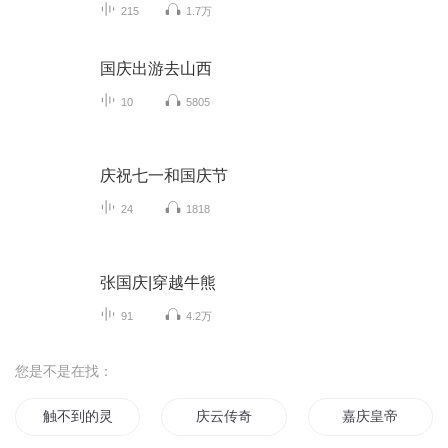
215
1.7万
国庆出游去山西
10
5805
庆祝七一和国庆节
24
1818
张国庆|穿越牛熊
91
4.2万
您是不是在找：
触不到的灵
庆云传奇
嘉庆皇帝