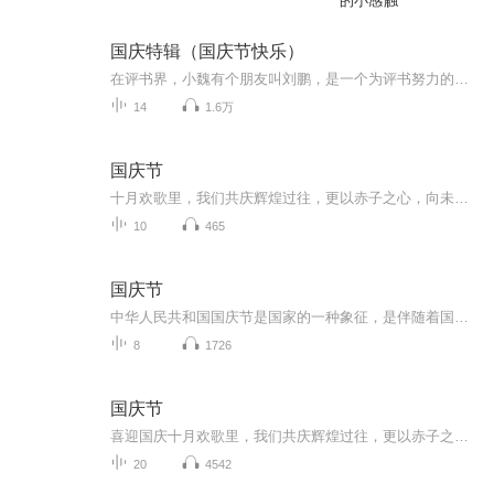
的小感触
国庆特辑（国庆节快乐）
在评书界，小魏有个朋友叫刘鹏，是一个为评书努力的小伙子。在2021年国庆期间，他想弄个特辑，便烦劳我给他录个爱国题材的评书小段儿。这种事情，不是特殊情况，小魏一般不会拒绝，也就给其录了一个《鲁迅踢鬼》，等他传完，我再传到我的专辑里。另外，小...
14
1.6万
国庆节
十月欢歌里，我们共庆辉煌过往，更以赤子之心，向未来书写滚烫的誓言——这盛世，值得我们以热爱相拥。
10
465
国庆节
中华人民共和国国庆节是国家的一种象征，是伴随着国家的出现而出现的。让我们用诗歌朗诵歌颂祖国的繁荣富强，国泰民安。
8
1726
国庆节
喜迎国庆十月欢歌里，我们共庆辉煌过往，更以赤子之心，向未来书写滚烫的誓言——这盛世，值得我们以热爱相拥。
20
4542