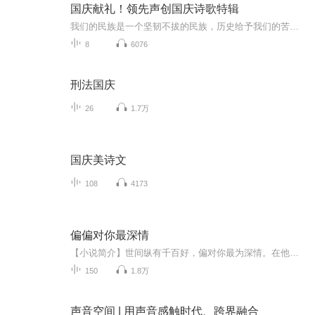
国庆献礼！领先声创国庆诗歌特辑
我们的民族是一个坚韧不拔的民族，历史给予我们的苦难都变成了闪着金光的勋章！我们的国家是一个龙腾虎跃的国家，那条巨龙正以不可阻挡之势崛起于神奇的东方！------------------------------------------------值此祖国70周年华诞之际，领先声创以诗歌向祖国献礼！用我们的声音、用我们的热血、用我们的灵魂诵读经典爱国篇章，歌颂我们的祖国！永远繁荣富强！
8
6076
刑法国庆
26
1.7万
国庆美诗文
108
4173
偏偏对你最深情
【小说简介】世间纵有千百好，偏对你最为深情。在他消失得无影无踪后，她决定忘了他。多年后，再次相遇，她笑着说：“可以啊，飞黄腾达了。”他笑笑，弹掉手里的烟：“还行。”他从没告诉她，他并不是个普通人…【收听须知】1、本作品为有声书，免费收听、可下载、重复收听。...
150
1.8万
声音空间 | 用声音感触时代、跨界融合