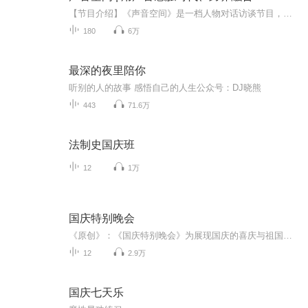
【节目介绍】《声音空间》是一档人物对话访谈节目，重在分享人物故事，记录新时代的声音。节目由广东卫视频道声、青年声音艺术家康毅策划并担任主持人，访谈对象涵盖各行各业喜欢声音艺术的人群，包括播音员主持人、配音界、话剧界、音乐界、商界精英，以他们的亲历、学识和感动为行业发声，勾勒时代的缩影！并藉此挖掘优质声音资源，培育声音艺术后备人才，搭建声音爱好者的交流平台，提升社会艺术审美，服务时代。【特色听点】...
180
6万
最深的夜里陪你
听别的人的故事 感悟自己的人生公众号：DJ晓熊
443
71.6万
法制史国庆班
12
1万
国庆特别晚会
《原创》：《国庆特别晚会》为展现国庆的喜庆与祖国的深情我将以具体的场景切入从清晨升旗的庄严到街头巷尾的欢庆到历史与当下的交融，用优美的笔触传递对祖国的热爱与自豪！用诗歌和情感美文形式，歌颂祖国的繁荣富强，祝人民幸福安康！
12
2.9万
国庆七天乐