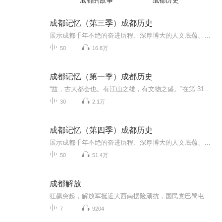
成都的故事
成都历史
成都记忆（第三季）成都历史
展示成都千年不绝的奋进历程、深厚博大的人文底蕴、乐观包容创新友善的城市品格，探寻成都绵延不绝、经久不衰的文化传承和城市基因
50
16.8万
成都记忆（第一季）成都历史
“益，古大都会也。有江山之雄，有文物之盛。”在第 31届世界大学生夏季运动会欢迎宴会上，习近平总书记引用古语赞誉成都历史悠久、人文荟萃。为展示成都千年不绝的奋进历程、深厚博大的人文底蕴、乐观包容创新友善的城市品格，探寻成都绵延不绝、经久不衰...
30
2.1万
成都记忆（第四季）成都历史
展示成都千年不绝的奋进历程、深厚博大的人文底蕴、乐观包容创新友善的城市品格，探寻成都绵延不绝、经久不衰的文化传承和城市基因
50
51.4万
成都解放
狂飙突起，解放军挺近大西南据险顽抗，国民党巴蜀屯重兵当共和国的五星红旗在天安门前升起让蒋介石万念俱灰的成都战役拉开帷幕进兵西南、决胜川西、抢修都江堰、剿匪行动、修建成渝铁路
7
9204