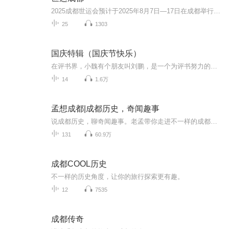
2025成都世运会预计于2025年8月7日—17日在成都举行，赛事将有35个大项，承办过成都大运会赛事和训练的多个场馆都计划举办2025成都世运会的赛事，我们非常熟悉的无人机、飞盘、滑翔机、射箭、龙舟、台球、攀岩、武术……这些精彩赛事都将在2025年呈现在大...
25
1303
国庆特辑（国庆节快乐）
在评书界，小魏有个朋友叫刘鹏，是一个为评书努力的小伙子。在2021年国庆期间，他想弄个特辑，便烦劳我给他录个爱国题材的评书小段儿。这种事情，不是特殊情况，小魏一般不会拒绝，也就给其录了一个《鲁迅踢鬼》，等他传完，我再传到我的专辑里。另外，小...
14
1.6万
孟想成都|成都历史，奇闻趣事
说成都历史，聊奇闻趣事。老孟带你走进不一样的成都！欢迎上爱奇艺搜索观看《孟想成都》视频版
131
60.9万
成都COOL历史
不一样的历史角度，让你的旅行探索更有趣。
12
7535
成都传奇