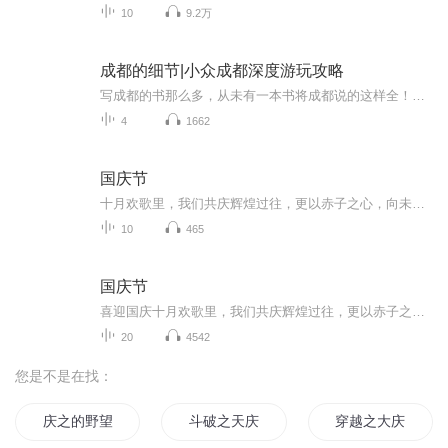
10
9.2万
成都的细节|小众成都深度游玩攻略
写成都的书那么多，从未有一本书将成都说的这样全！成都，让我们爱生活，更重要的，它让我们学会怎样爱生活！一个地理的成都：从成姆斯特丹到千年少城，从华西坝到老舞厅，细腻叙说这座城市的演变细节；一个历史的成都：从食辣小史到袍哥江湖，从茶馆空间...
4
1662
国庆节
十月欢歌里，我们共庆辉煌过往，更以赤子之心，向未来书写滚烫的誓言——这盛世，值得我们以热爱相拥。
10
465
国庆节
喜迎国庆十月欢歌里，我们共庆辉煌过往，更以赤子之心，向未来书写滚烫的誓言——这盛世，值得我们以热爱相拥。
20
4542
您是不是在找：
庆之的野望
斗破之天庆焰火
穿越之大庆帝国