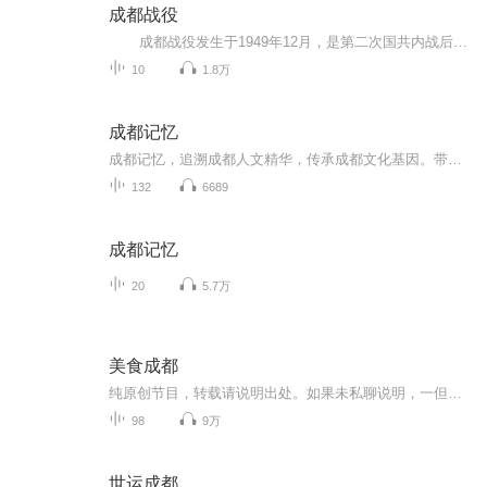
成都战役
成都战役发生于1949年12月，是第二次国共内战后期的一次战役，通过此次战役刘伯承、邓小平率领的中国人民解放军第二野战军在成都平原歼灭了胡宗南率领的国军30余万人，进占成都。通过成都战役，解放军基本歼灭了退往西南地区的国军主力，国军在成都战役后不久最终退出大陆，蒋介石自成都飞往台北后，终生没有再回到大陆。 本专辑主要通过讲述成都战役中的人物故事来介绍成都战役。希望通过本专辑让中国人民尤其是成都人民了解成都战役，感受成都解放的来之不易，感恩先烈...
10
1.8万
成都记忆
成都记忆，追溯成都人文精华，传承成都文化基因。带你一起追溯历史，精览成都，探寻成都的前世今生。成都市地方志工作办公室 成都广播电视台故事广播 联合制作
132
6689
成都记忆
20
5.7万
美食成都
纯原创节目，转载请说明出处。如果未私聊说明，一但发现，律师传票。请支持原创，原创不易。
98
9万
世运成都