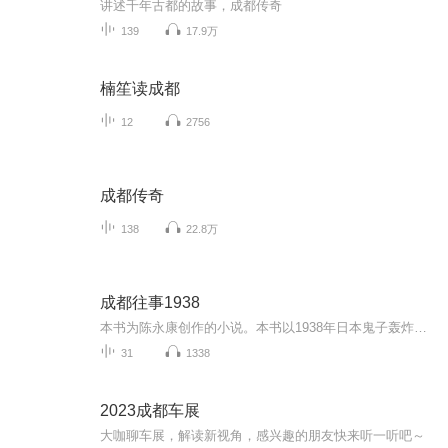
讲述千年古都的故事，成都传奇
139
17.9万
楠笙读成都
12
2756
成都传奇
138
22.8万
成都往事1938
本书为陈永康创作的小说。本书以1938年日本鬼子轰炸成都为背景，揭示出四川人群情激愤的战斗精神，描写了一篇看不见敌人的抗战故事。故事有两条线，一是陈掌柜的豆瓣酱作坊，在抗战期间艰难而离奇的发展壮大，并创造岀了自己的品牌.另一条是国民高级官员挪...
31
1338
2023成都车展
大咖聊车展，解读新视角，感兴趣的朋友快来听一听吧～