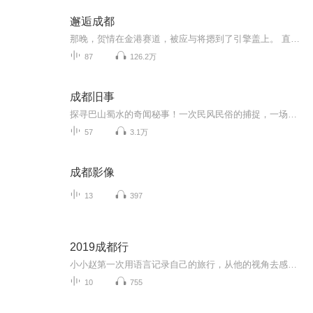
邂逅成都
那晚，贺情在金港赛道，被应与将摁到了引擎盖上。 直到额角出血之后，他脑内仍然一片混乱。 他发誓，让他在成都圈子里丢脸的债，一定要从这个男人身上讨回来。
87
126.2万
成都旧事
探寻巴山蜀水的奇闻秘事！一次民风民俗的捕捉，一场城市记忆的相遇！
57
3.1万
成都影像
13
397
2019成都行
小小赵第一次用语言记录自己的旅行，从他的视角去感受和体会成都这座城市的魅力，因为希望能记录下他真实的想法，所以不去干涉他说什么，怎么说。如果有错误，或表达欠佳。请见谅，感谢聆听！
10
755