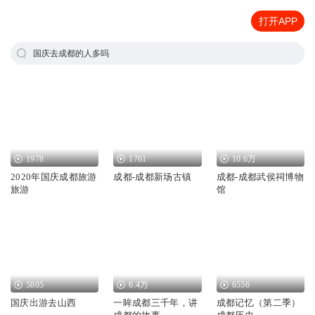
打开APP
国庆去成都的人多吗
1978
1761
10.6万
2020年国庆成都旅游
成都-成都新场古镇
成都-成都武侯祠博物
旅游
馆
5805
6.4万
6556
国庆出游去山西
一眸成都三千年，讲
成都记忆（第二季）