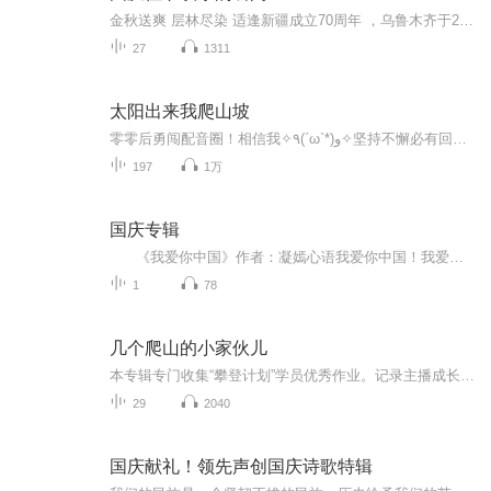
金秋送爽 层林尽染 适逢新疆成立70周年 ，乌鲁木齐于2025年9月23日迎来党中央和习大大带领的慰问团。新疆各族群众欢欣鼓舞，热烈欢迎。
27
1311
太阳出来我爬山坡
零零后勇闯配音圈！相信我✧٩(ˊωˋ*)و✧坚持不懈必有回响，来看一颗冉冉升起的顽石石石石石石石石石
197
1万
国庆专辑
《我爱你中国》作者：凝嫣心语我爱你中国！我爱你春天蓬勃的秧苗；我爱你秋日金黄的硕果。我爱你中国！我爱你青松气质，我爱你红梅品格！我爱你家乡的甜蔗好像乳汁滋润着我的心窝。我爱你中国，我要把最美的歌儿献给你，我的母亲我的祖国。我爱你中国，我爱...
1
78
几个爬山的小家伙儿
本专辑专门收集“攀登计划”学员优秀作业。记录主播成长，与各位共同分享。
29
2040
国庆献礼！领先声创国庆诗歌特辑