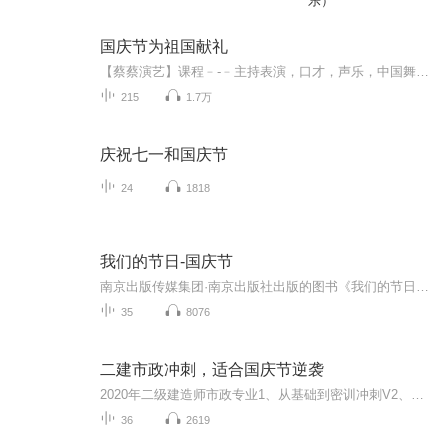
乐）
国庆节为祖国献礼
【蔡蔡演艺】课程﹣-﹣主持表演，口才，声乐，中国舞，民族舞。独特的小舞台，专业的录音棚，每一位同学都能成为优秀的小明星。独特的教学模式，轻松上课，快乐学习！知名主持人，舞蹈家，高级教师任职授课！江南总校：河沟街42号三楼 18545856430江北分校...
215
1.7万
庆祝七一和国庆节
24
1818
我们的节日-国庆节
南京出版传媒集团·南京出版社出版的图书《我们的节日》通过对中国节日文化和节日意义进行深度的挖掘，面向青少年群体构建独具特色的栏目内容，以此丰富春节、元宵节、清明节、端午节、七夕节、中秋节、重阳节等传统节日；六一节、教师节、国庆节等新兴节日的文化内涵和表现形式。促进青少年形成新的节日习俗，提升节日仪式感、认同感。音频作品由金陵朗读者联盟志愿者朗诵，南京音像出版社、金陵图书馆联合制作。
35
8076
二建市政冲刺，适合国庆节逆袭
2020年二级建造师市政专业1、从基础到密训冲刺V2、从精华课程到超压密押V3、0基础同步更新v4、持续更新到2020年考试V5、只要你跟着学让你一次稳拿证V6、渠道超压压题，超压三页纸等独家绝密压题!
36
2619