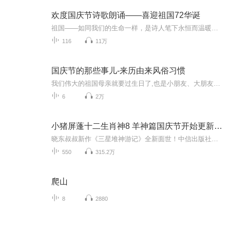
欢度国庆节诗歌朗诵——喜迎祖国72华诞
祖国——如同我们的生命一样，是诗人笔下永恒而温暖的主题。在祖国72周年华诞来临之际，特创建这个诗歌朗诵专辑，诵读经典爱国篇章，和大家一起歌颂祖国，向国庆的献礼！祝愿伟大的祖国繁荣富强，祝愿大家国庆节快乐，度过平安快乐的黄金周假期！
116
11万
国庆节的那些事儿-来历由来风俗习惯
我们伟大的祖国母亲就要过生日了,也是小朋友、大朋友们最喜欢的“国庆小长假”或说“黄金周”还有说”国庆7天乐”的，说法真是不一而足。那么“国庆节”是怎么来的？自古以来国庆节怎么庆贺？新中国国庆节的来历，以及新中国国庆节的庆贺方式又有哪些呢？ ...
6
2万
小猪屏蓬十二生肖神8 羊神篇国庆节开始更新啦！
晓东叔叔新作《三星堆神游记》全新面世！中信出版社出版！京东当当淘宝均有售！点蓝色字收听——《小猪屏蓬爆笑日记2024》《小猪屏蓬爆笑日记2》《小猪屏蓬爆笑日记1》让你笑得喘不上气！《我进故宫当富翁——小猪屏蓬故宫财商笔记》教你成为大富翁！《小...
550
315.2万
爬山
8
2880