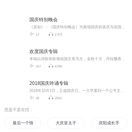
国庆特别晚会
《原创》：《国庆特别晚会》为展现国庆的喜庆与祖国的深情我将以具体的场景切入从清晨升旗的庄严到街头巷尾的欢庆到历史与当下的交融，用优美的笔触传递对祖国的热爱与自豪！用诗歌和情感美文形式，歌颂祖国的繁荣富强，祝人民幸福安康！
12
2.9万
欢度国庆专辑
本辑以诗歌和歌颂祖国文章为主，金秋十月，丹桂飘香，在这个充满丰收喜悦的季节里，我们满怀激动和自豪，迎来了中华人民共和国76周年华诞。这不仅是一个庄重的纪念日，更是全体中华儿女共同欢庆的盛大的节日，承载着深厚的民族情感和历史意义.
167
6788
2018国庆吟诵专辑
2018年10月1日，正值国庆日。一大早看到一个公号文章，正是文天祥的《己卯十月一日至燕越五日罹狴犴有感而赋》。当然，彼十一非当今的十一。不过数字的巧合还是让人感触，今天拿来读一读，体味一番历史英杰的民族情怀，恰也当时。 根据诗题来看，这组诗是写于十月一日至十月五日之间，是文天祥被俘之后所作，这些诗作不仅有凛凛正气，更也能看的到他百端交集的复杂情感。另一首于右任先生的《望大陆》，微信公号有称《望乡》，一句“山之上国之殇”荡气回肠，一并兴起拿来读了一读。仓促间多有瑕疵...
38
2592
您是不是在找：
最后一个情人节
大庆皇太子
庆阳成长手札