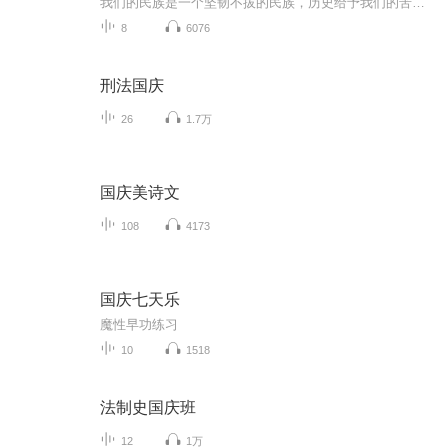
我们的民族是一个坚韧不拔的民族，历史给予我们的苦难都变成了闪着金光的勋章！我们的国家是一个龙腾虎跃的国家，那条巨龙正以不可阻挡之势崛起于神奇的东方！------------------------------------------------值此祖国70周年华诞之际，领先声创以诗歌向祖国献礼！用我们的声音、用我们的热血、用我们的灵魂诵读经典爱国篇章，歌颂我们的祖国！永远繁荣富强！
8
6076
刑法国庆
26
1.7万
国庆美诗文
108
4173
国庆七天乐
魔性早功练习
10
1518
法制史国庆班
12
1万