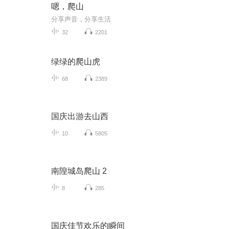
嗯，爬山
分享声音，分享生活
32
2201
绿绿的爬山虎
68
2389
国庆出游去山西
10
5805
南隍城岛爬山 2
8
285
国庆佳节欢乐的瞬间