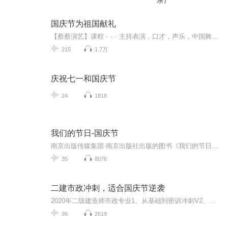
乐）
国庆节为祖国献礼
【蔡蔡演艺】课程﹣-﹣主持表演，口才，声乐，中国舞，民族舞。独特的小舞台，专业的录音棚，每一位同学都能成为优秀的小明星。独特的教学模式，轻松上课，快乐学习！知名主持人，舞蹈家，高级教师任职授课！江南总校：河沟街42号三楼 18545856430江北分校...
215
1.7万
庆祝七一和国庆节
24
1818
我们的节日-国庆节
南京出版传媒集团·南京出版社出版的图书《我们的节日》通过对中国节日文化和节日意义进行深度的挖掘，面向青少年群体构建独具特色的栏目内容，以此丰富春节、元宵节、清明节、端午节、七夕节、中秋节、重阳节等传统节日；六一节、教师节、国庆节等新兴节日的文化内涵和表现形式。促进青少年形成新的节日习俗，提升节日仪式感、认同感。音频作品由金陵朗读者联盟志愿者朗诵，南京音像出版社、金陵图书馆联合制作。
35
8076
二建市政冲刺，适合国庆节逆袭
2020年二级建造师市政专业1、从基础到密训冲刺V2、从精华课程到超压密押V3、0基础同步更新v4、持续更新到2020年考试V5、只要你跟着学让你一次稳拿证V6、渠道超压压题，超压三页纸等独家绝密压题!
36
2619