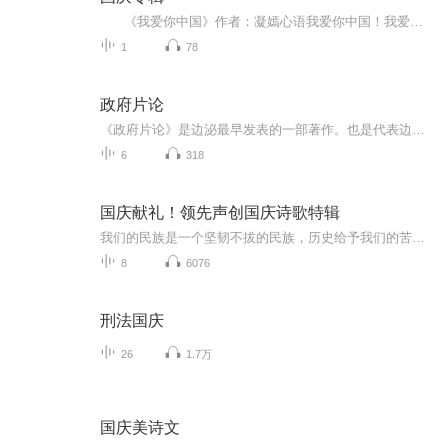
《我爱你中国》作者：凝嫣心语我爱你中国！我爱你春天蓬勃的秧苗；我爱你秋日金黄的硕果。我爱你中国！我爱你青松气质，我爱你红梅品格！我爱你家乡的甜蔗好像乳汁滋润着我的心窝。我爱你中国，我要把最美的歌儿献给你，我的母亲我的祖国。我爱你中国，我爱...
1
78
政府片论
《政府片论》是边泌最早发表的一部著作。也是代表边沁功利主义思想的纲领性著作。
6
318
国庆献礼！领先声创国庆诗歌特辑
我们的民族是一个坚韧不拔的民族，历史给予我们的苦难都变成了闪着金光的勋章！我们的国家是一个龙腾虎跃的国家，那条巨龙正以不可阻挡之势崛起于神奇的东方！------------------------------------------------值此祖国70周年华诞之际，领先声创以诗歌向祖国献礼！用我们的声音、用我们的热血、用我们的灵魂诵读经典爱国篇章，歌颂我们的祖国！永远繁荣富强！
8
6076
刑法国庆
26
1.7万
国庆美诗文