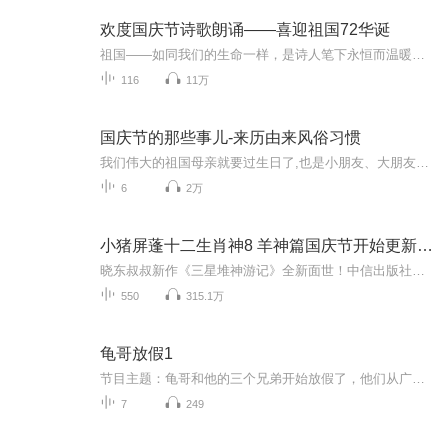
欢度国庆节诗歌朗诵——喜迎祖国72华诞
祖国——如同我们的生命一样，是诗人笔下永恒而温暖的主题。在祖国72周年华诞来临之际，特创建这个诗歌朗诵专辑，诵读经典爱国篇章，和大家一起歌颂祖国，向国庆的献礼！祝愿伟大的祖国繁荣富强，祝愿大家国庆节快乐，度过平安快乐的黄金周假期！
116
11万
国庆节的那些事儿-来历由来风俗习惯
我们伟大的祖国母亲就要过生日了,也是小朋友、大朋友们最喜欢的“国庆小长假”或说“黄金周”还有说”国庆7天乐”的，说法真是不一而足。那么“国庆节”是怎么来的？自古以来国庆节怎么庆贺？新中国国庆节的来历，以及新中国国庆节的庆贺方式又有哪些呢？ ...
6
2万
小猪屏蓬十二生肖神8 羊神篇国庆节开始更新啦！
晓东叔叔新作《三星堆神游记》全新面世！中信出版社出版！京东当当淘宝均有售！点蓝色字收听——《小猪屏蓬爆笑日记2024》《小猪屏蓬爆笑日记2》《小猪屏蓬爆笑日记1》让你笑得喘不上气！《我进故宫当富翁——小猪屏蓬故宫财商笔记》教你成为大富翁！《小...
550
315.1万
龟哥放假1
节目主题：龟哥和他的三个兄弟开始放假了，他们从广州回来之后正式开始了寒假生活，他们有很多作业，每天都挺充实。拉布布和企鹅也很喜欢放假，因为有大量时间可以和跟龟哥一起玩。
7
249