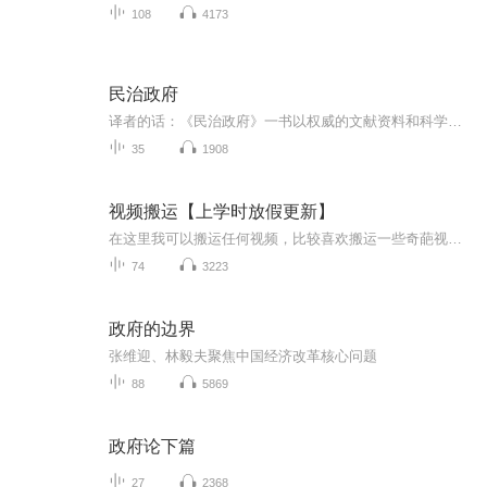
108
4173
民治政府
译者的话：《民治政府》一书以权威的文献资料和科学的研究方法，系统地描述了美国的权力结构和决策过程，使读者对美国的政治制度和政治生活有比较完整和深刻的理解。
35
1908
视频搬运【上学时放假更新】
在这里我可以搬运任何视频，比较喜欢搬运一些奇葩视频，想搬运什么视频，可以在评论区评论或私聊，如有侵权请告诉我，谢谢
74
3223
政府的边界
张维迎、林毅夫聚焦中国经济改革核心问题
88
5869
政府论下篇
27
2368