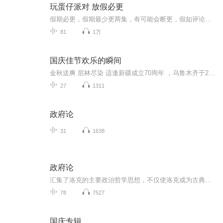
玩蛋仔派对 放假必更
假期必更，假期最少更两集，有可能会断更，假如评论多，月票多，听的多的话，最多一天更四集，更的必须得是假期，不过有没有好心人来给个好评？三星也行，现在我23的订阅量，一个评论都没有
81
1万
国庆佳节欢乐的瞬间
金秋送爽 层林尽染 适逢新疆成立70周年 ，乌鲁木齐于2025年9月23日迎来党中央和习大大带领的慰问团。新疆各族群众欢欣鼓舞，热烈欢迎。
27
1311
政府论
31
1638
政府论
汇集了洛克的主要政治哲学思想，不仅使洛克成为古典自由主义思想的集大成者，而且对于后世的现实政治产生了深远的影响。该书分为上下两篇，上篇集中驳斥了当时占统治地位的君权神授说和王位世袭论，下篇系统地阐述了公民政府的真正起源、范围、目的。全书...
78
7527
国庆专辑