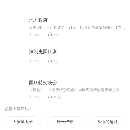
地方政府
日更5集，不定期爆更！订阅可以收到更新提醒哦~ 【内容简介】 本书分别介绍主要发达国家地方政府的行政区划、政府产生与层级、政府的组织架构与职权，同时还将介绍不同国家地方政府的领导体制、管理方式、府际关系以及治理的变革等问题，力图向读者展...
20
444
法制史国庆班
12
1万
国庆特别晚会
《原创》：《国庆特别晚会》为展现国庆的喜庆与祖国的深情我将以具体的场景切入从清晨升旗的庄严到街头巷尾的欢庆到历史与当下的交融，用优美的笔触传递对祖国的热爱与自豪！用诗歌和情感美文形式，歌颂祖国的繁荣富强，祝人民幸福安康！
12
2.9万
您是不是在找：
大庆皇太子
庆云传奇
从假的超能力节目