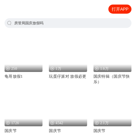
打开APP
房管局国庆放假吗
250
1万
1.6万
龟哥放假1
玩蛋仔派对 放假必更
国庆特辑（国庆节快
乐）
1726
4542
2.1万
国庆节
国庆节
国庆节