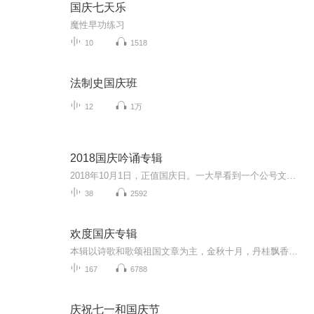
国庆七天乐
魔性早功练习
10
1518
法制史国庆班
12
1万
2018国庆吟诵专辑
2018年10月1日，正值国庆日。一大早看到一个公号文章，正是文天祥的《己卯十月一日至燕越五日罹狴犴有感而赋》。当然，彼十一非当今的十一。不过数字的巧合还是让人感触，今天拿来读一读，体味一番历史英杰的民族情怀，恰也当时。 根据诗题来看，这组诗是写于十月一日至十月五日之间，是文天祥被俘之后所作，这些诗作不仅有凛凛正气，更也能看的到他百端交集的复杂情感。另一首于右任先生的《望大陆》，微信公号有称《望乡》，一句“山之上国之殇”荡气回肠，一并兴起拿来读了一读。仓促间多有瑕疵...
38
2592
欢度国庆专辑
本辑以诗歌和歌颂祖国文章为主，金秋十月，丹桂飘香，在这个充满丰收喜悦的季节里，我们满怀激动和自豪，迎来了中华人民共和国76周年华诞。这不仅是一个庄重的纪念日，更是全体中华儿女共同欢庆的盛大的节日，承载着深厚的民族情感和历史意义.
167
6788
庆祝七一和国庆节