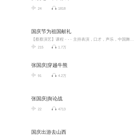
24
1818
国庆节为祖国献礼
【蔡蔡演艺】课程﹣-﹣主持表演，口才，声乐，中国舞，民族舞。独特的小舞台，专业的录音棚，每一位同学都能成为优秀的小明星。独特的教学模式，轻松上课，快乐学习！知名主持人，舞蹈家，高级教师任职授课！江南总校：河沟街42号三楼 18545856430江北分校...
215
1.7万
张国庆|穿越牛熊
91
4.2万
张国庆|舆论战
22
4713
国庆出游去山西