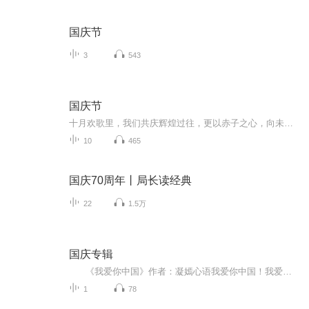
国庆节
3
543
国庆节
十月欢歌里，我们共庆辉煌过往，更以赤子之心，向未来书写滚烫的誓言——这盛世，值得我们以热爱相拥。
10
465
国庆70周年丨局长读经典
22
1.5万
国庆专辑
《我爱你中国》作者：凝嫣心语我爱你中国！我爱你春天蓬勃的秧苗；我爱你秋日金黄的硕果。我爱你中国！我爱你青松气质，我爱你红梅品格！我爱你家乡的甜蔗好像乳汁滋润着我的心窝。我爱你中国，我要把最美的歌儿献给你，我的母亲我的祖国。我爱你中国，我爱...
1
78