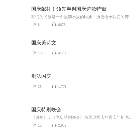
国庆献礼！领先声创国庆诗歌特辑
我们的民族是一个坚韧不拔的民族，历史给予我们的苦难都变成了闪着金光的勋章！我们的国家是一个龙腾虎跃的国家，那条巨龙正以不可阻挡之势崛起于神奇的东方！------------------------------------------------值此祖国70周年华诞之际，领先声创以诗歌向祖国献礼！用我们的声音、用我们的热血、用我们的灵魂诵读经典爱国篇章，歌颂我们的祖国！永远繁荣富强！
8
6076
国庆美诗文
108
4173
刑法国庆
26
1.7万
国庆特别晚会
《原创》：《国庆特别晚会》为展现国庆的喜庆与祖国的深情我将以具体的场景切入从清晨升旗的庄严到街头巷尾的欢庆到历史与当下的交融，用优美的笔触传递对祖国的热爱与自豪！用诗歌和情感美文形式，歌颂祖国的繁荣富强，祝人民幸福安康！
12
2.9万