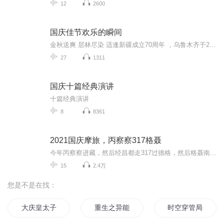
12
2600
国庆佳节欢乐的瞬间
金秋送爽 层林尽染 适逢新疆成立70周年 ，乌鲁木齐于2025年9月23日迎来党中央和习大大带领的慰问团。新疆各族群众欢欣鼓舞，热烈欢迎。
27
1311
国庆十篇经典演讲
十篇经典演讲
8
8361
2021国庆摩旅，丙察察317格聂
今年丙察察进藏，然后经昌都走317过德格，然后格聂南线，最后沙溪古镇收尾。
15
2.4万
您是不是在找：
大庆皇太子
重生之异能管理局
时空穿管局