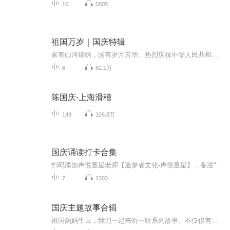
10
5805
祖国万岁｜国庆特辑
家有山河锦绣，国有岁月芳华。热烈庆祝中华人民共和国成立73周年！
6
82.1万
陈国庆-上海滑稽
149
126.8万
国庆诵读打卡合集
扫码添加声悦童星老师【造梦者文化-声悦童星】，备注“诵读打卡”报名，已添加好友的，直接发送“诵读打卡”报名，报名成功后进入社群。
7
2303
国庆主题故事合辑
祖国妈妈生日，我们一起来听一听系列故事。不仅仅有《我的祖国》，还有红军故事，也有关于战争的故事，让大家体会到和平年代的不易。