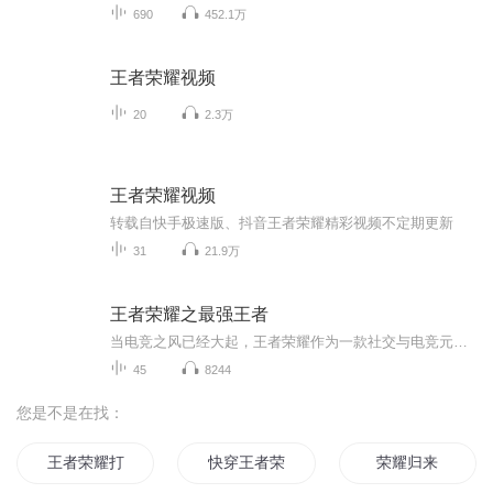
690
452.1万
王者荣耀视频
20
2.3万
王者荣耀视频
转载自快手极速版、抖音王者荣耀精彩视频不定期更新
31
21.9万
王者荣耀之最强王者
当电竞之风已经大起，王者荣耀作为一款社交与电竞元素共存的游戏已经是席卷了各个年龄段的人，它是秒级以下的操作手速、团队五人的精心配合、极速反应的华丽意识支撑起来的一场对决，当然，还有在美女面前大秀五杀的淋漓快感……
45
8244
您是不是在找：
王者荣耀打龙荣耀
快穿王者荣耀英雄你躺好
荣耀归来