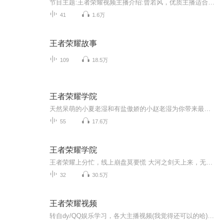
节目主题:王者荣耀视频主播介绍:曾若风，优质主播适合人群:6-18岁更新频率:我尽力了！！！内容重点:技术主播寄语:希望大家学到更多技术，并欣赏精彩的视频 。王者荣耀的每个英雄我都会录下来 。百战成诗，爷青回！
41
1.6万
王者荣耀故事
109
18.5万
王者荣耀学院
天然呆萌的小夏老湿和有盐傲娇的小赵老湿为你带来最新的王者咨询带你开黑、带你飞~~Fly~~~
55
17.6万
王者荣耀学院
王者荣耀上分忙，线上崩盘莫要慌 大河之剑天上来，无尽战刃闪锋芒 和愚谷先生声音工作室里， “天然呆萌”的小夏老湿和“有盐傲娇”的小赵老湿一起， 玩转王者荣耀的最新咨询~ 带你开黑，带你飞~FLY~~~
32
30.5万
王者荣耀视频
转自dy/QQ娱乐学习，各大主播视频(我觉得还可以的哈)求订~