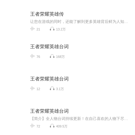
王者荣耀英雄传
让您在游戏的同时，还能了解到更多英雄背后鲜为人知的传奇故事！欢迎各位听友打赏、点赞！
21
13.2万
王者荣耀英雄台词
76
168万
王者荣耀英雄台词
12
3.1万
王者荣耀英雄台词
【简介】全人物台词持续更新！在自己喜欢的人物下尽情打call吧！ps：我最喜欢的就是守约……
72
409.5万