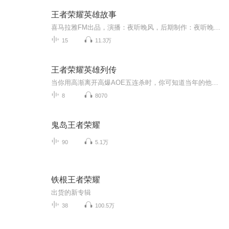
王者荣耀英雄故事
喜马拉雅FM出品，演播：夜听晚风，后期制作：夜听晚风。磁性男音为你讲述王者荣耀英雄们背后的故事，用声音带你领略不一样的王者大陆。征程已然开启，不管你是同伴还是敌人，召唤师们，准备好了吗？全军出击！
15
11.3万
王者荣耀英雄列传
当你用高渐离开高爆AOE五连杀时，你可知道当年的他当年为荆轲报仇乐器里灌铅绞杀秦王的事儿？当你用孙膑Carry全场指挥时，你可知道他当年他装疯卖傻逃出庞涓的陷害并最终反杀的事儿？王者荣耀这些英雄的名字，在你的脑海中，是有血有肉的故事？还是个拥有...
8
8070
鬼岛王者荣耀
90
5.1万
铁根王者荣耀
出货的新专辑
38
100.5万