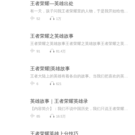
王者荣耀—英雄出处
有一天，孩子问我王者荣耀里的人物，于是我开始给他讲那些英雄出处。忽然觉得，这些故事蛮好玩的啊，不如大家一起来感受一下“王者”的那些故事。
52
1万
王者荣耀之英雄故事
王者荣耀之英雄故事王者荣耀之英雄故事王者荣耀之英雄故事王者荣耀之英雄故事王者荣耀之英雄故事王者荣耀之英雄故事王者荣耀之英雄故事王者荣耀之英雄故事王者荣耀之英雄故事王者荣耀之英雄故事王者荣耀之英雄故事王者荣耀之英雄故事王者荣耀之英雄故事王...
91
81.4万
王者荣耀|英雄故事
王者大陆上的英雄有着各自的故事。当我们把喜欢的英雄熟练度练满时，ta背后的故事你又知道多少呢？跟随夏天杂货铺来了解王者大陆上每一位英雄的故事把！
6
621
英雄故事｜王者荣耀英雄录
【内容简介】：我们不说中国历史，我们只说王者荣耀里面英雄的本色故事！比如：鲁班大师为什么要制造鲁班七号？孙膑为什么会有一双翅膀？荆轲为什么是女的？扁鹊为什么是一个毒医？关注我，每一集都会给您揭秘！玩王者荣耀，听王者不为人知的故事！【更新时间】不定时更新
85
16.5万
王者荣耀英雄上分技巧