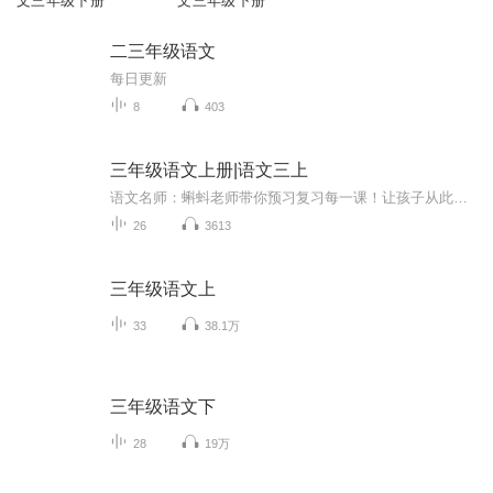
文三年级下册
文三年级下册
二三年级语文
每日更新
8
403
三年级语文上册|语文三上
语文名师：蝌蚪老师带你预习复习每一课！让孩子从此爱上语文！小学同步教材部编版语文知识讲解！1.预习部分，由蝌蚪老师帮你读通课文、学习字词、了解课文的主要内容、完成课后练习。2.复习部分，包括背诵课文、听写词语、积累好词好句、习题卡、识字卡、拼音卡等内容，帮您复习每一课的重点难点。3.拓展部分，蝌蚪老师挑选了一篇与课文内容相关的课外阅读，让你了解更多的课文拓展知识。告别辅导班，蝌蚪老师带你一起预习复习，帮你扎实学好每一课，成为学习小达人！还在等什么！快去下载...
26
3613
三年级语文上
33
38.1万
三年级语文下
28
19万