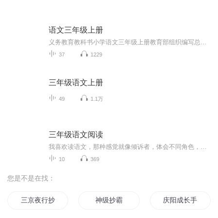
语文三年级上册
义务教育教科书小学语文三年级上册教育部组织编写总主编温儒敏人民教育出版社
37
1229
三年级语文上册
49
1.1万
三年级语文阅读
我喜欢读语文，那种感觉就像倾诉者，体会不同角色，不同人生。
10
369
您是不是在找：
三京夜行抄
神级抄霸
庆阳成长手札