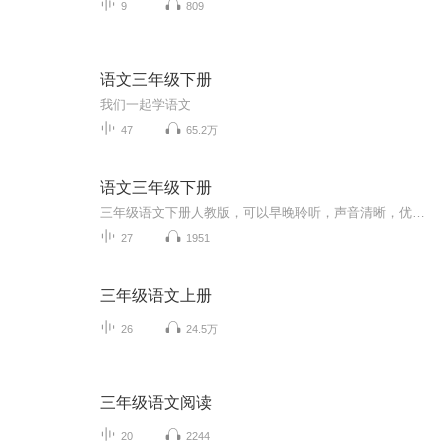
9
809
语文三年级下册
我们一起学语文
47
65.2万
语文三年级下册
三年级语文下册人教版，可以早晚聆听，声音清晰，优美生动，让你了解冰心、克雷洛夫、宋庆龄……有意志故事，有诗歌寓言，有优美古诗词，可以预习、复习课文，其中有一个音频下架了，是《剃头大师》这一篇，主播天静，欢迎收听！
27
1951
三年级语文上册
26
24.5万
三年级语文阅读
20
2244