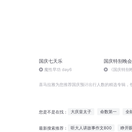
国庆七天乐
国庆特别晚会
魔性早功 day6
《国庆特别
喜马拉雅为您推荐国庆预计出行人数的精选专辑，
大庆皇太子
命数第一
全
您是不是在找：
异能重生西门庆
庆云传奇
听大人讲故事作文800
睁开
最新搜索推荐：