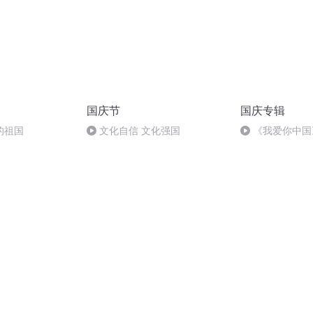
国庆节
国庆专辑
的祖国
文化自信 文化强国
《我爱你中国