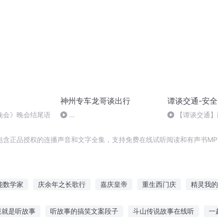
神州专车龙哥谈出行
谭谈交通-安
晚会》晚会结尾语
【谭谈交通】
wKgJnFmdGpLCh194AL3L2wMR6UU770
是棉花重
包含正品授权的连播声音和文字全集，支持免费在线试听阅读和有声书MP
能数学家
庆余年之长歌行
嘉庆皇帝
重生西门庆
精灵我的
重生之西门庆
穿越之大庆帝国
无法预计
安庆年记事
大
眼就是听故事
听故事的搞笑文案段子
斗山传说故事在线听
一