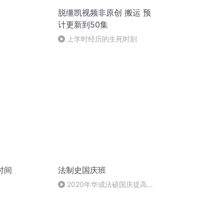
脱缰凯视频非原创 搬运 预
计更新到50集
上学时经历的生死时刻
时间
法制史国庆班
2020年华成法硕国庆提高班
法制史马志冰 (12)