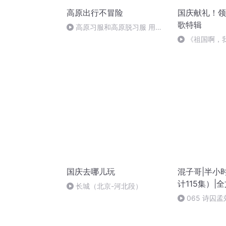
高原出行不冒险
国庆献礼！领
歌特辑
高原习服和高原脱习服 用药
千万别大意
《祖国啊，
婉
国庆去哪儿玩
混子哥|半小
计115集）|
长城（北京-河北段）
065 诗囚
强迫症诗人2