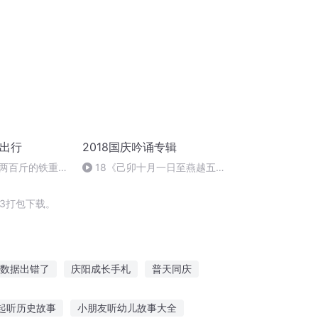
全出行
2018国庆吟诵专辑
两百斤的铁重还
18《己卯十月一日至燕越五
日罹狴犴有感而赋》组律18首
文天祥 自由吟诵
3打包下载。
数据出错了
庆阳成长手札
普天同庆
庆第一恶
一人有庆
我能修改出轨系数
起听历史故事
小朋友听幼儿故事大全