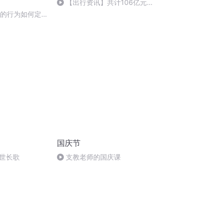
【出行资讯】共计106亿元
工信部公示新能源补贴情况
赂的行为如何定
国庆节
世长歌
支教老师的国庆课