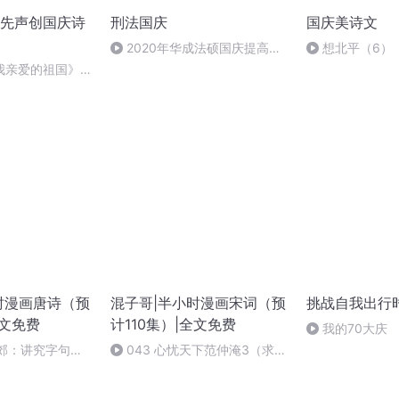
先声创国庆诗
刑法国庆
国庆美诗文
2020年华成法硕国庆提高班
想北平（6）
刑法陈 (26)
我亲爱的祖国》温
时漫画唐诗（预
混子哥|半小时漫画宋词（预
挑战自我出行
全文免费
计110集）|全文免费
我的70大庆
孟郊：讲究字句的
043 心忧天下范仲淹3（求打
call）