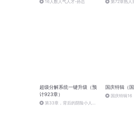
16人数人气人才-孙总
第72章熟人
超级分解系统一键升级（预
国庆特辑（国
计923章）
国庆特辑16
胡 东方红+一
第33章，背后的阴险小人，
联合大考来袭