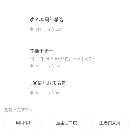
读者35周年精选
398
1.5万
开播十周年
10月22日萤火虫网络电台开播十周年~
3
1972
130周年校庆节目
8
382
您是不是在找：
周同传1
重生西门庆
王者归来周天