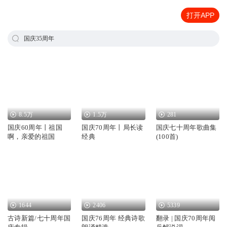
打开APP
国庆35周年
8.5万
1.5万
281
国庆60周年丨祖国
国庆70周年丨局长读
国庆七十周年歌曲集
啊，亲爱的祖国
经典
(100首)
1644
2406
5339
古诗新篇/七十周年国
国庆76周年 经典诗歌
翻录 | 国庆70周年阅