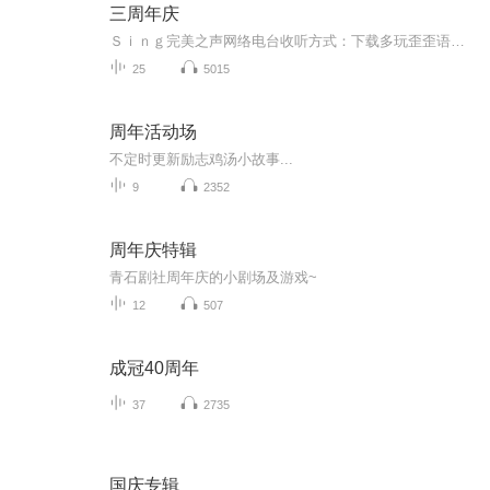
三周年庆
Ｓｉｎｇ完美之声网络电台收听方式：下载多玩歪歪语音软件，安装注册后进入频道419183完美之声直播大厅。完美之声创立于2012年2月6日，是大学生自主创办的同志情感生活音乐台，关注大学生同志的情感故事，音乐分享和生活点滴。在动听的旋律中，卸下一天的...
25
5015
周年活动场
不定时更新励志鸡汤小故事...
9
2352
周年庆特辑
青石剧社周年庆的小剧场及游戏~
12
507
成冠40周年
37
2735
国庆专辑