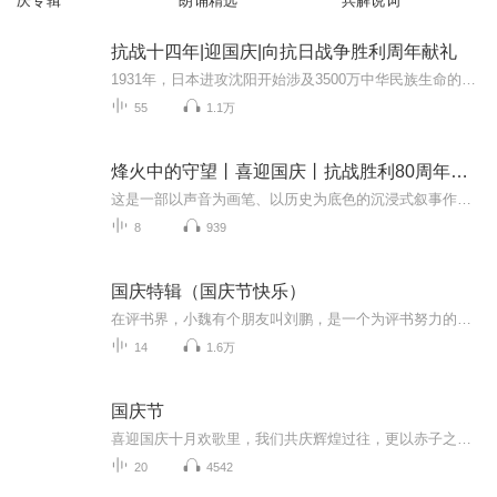
庆专辑
朗诵精选
兵解说词
抗战十四年|迎国庆|向抗日战争胜利周年献礼
1931年，日本进攻沈阳开始涉及3500万中华民族生命的血泪史根据在日本搜集到的四百多张日方照片和地图为线索通过对这些照片中的历史信息进行中日史料对照分析和考证揭示了东北正规军、东北抗日义勇军和东北抗日联军在东北地区艰苦不屈的抵抗经过中国人民用...
55
1.1万
烽火中的守望丨喜迎国庆丨抗战胜利80周年丨广播剧
这是一部以声音为画笔、以历史为底色的沉浸式叙事作品，串联起1937年末南京城破后的烽火岁月与2025 年抗战胜利80周年的和平荣光，通过普通人的命运交织，复刻出中华民族在苦难中坚守、在抗争中前行的精神图谱。
8
939
国庆特辑（国庆节快乐）
在评书界，小魏有个朋友叫刘鹏，是一个为评书努力的小伙子。在2021年国庆期间，他想弄个特辑，便烦劳我给他录个爱国题材的评书小段儿。这种事情，不是特殊情况，小魏一般不会拒绝，也就给其录了一个《鲁迅踢鬼》，等他传完，我再传到我的专辑里。另外，小...
14
1.6万
国庆节
喜迎国庆十月欢歌里，我们共庆辉煌过往，更以赤子之心，向未来书写滚烫的誓言——这盛世，值得我们以热爱相拥。
20
4542