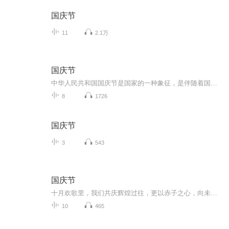
国庆节
11
2.1万
国庆节
中华人民共和国国庆节是国家的一种象征，是伴随着国家的出现而出现的。让我们用诗歌朗诵歌颂祖国的繁荣富强，国泰民安。
8
1726
国庆节
3
543
国庆节
十月欢歌里，我们共庆辉煌过往，更以赤子之心，向未来书写滚烫的誓言——这盛世，值得我们以热爱相拥。
10
465