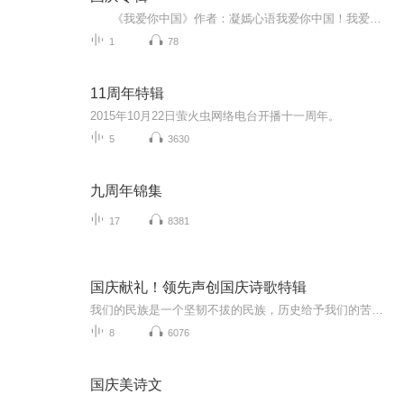
《我爱你中国》作者：凝嫣心语我爱你中国！我爱你春天蓬勃的秧苗；我爱你秋日金黄的硕果。我爱你中国！我爱你青松气质，我爱你红梅品格！我爱你家乡的甜蔗好像乳汁滋润着我的心窝。我爱你中国，我要把最美的歌儿献给你，我的母亲我的祖国。我爱你中国，我爱...
1
78
11周年特辑
2015年10月22日萤火虫网络电台开播十一周年。
5
3630
九周年锦集
17
8381
国庆献礼！领先声创国庆诗歌特辑
我们的民族是一个坚韧不拔的民族，历史给予我们的苦难都变成了闪着金光的勋章！我们的国家是一个龙腾虎跃的国家，那条巨龙正以不可阻挡之势崛起于神奇的东方！------------------------------------------------值此祖国70周年华诞之际，领先声创以诗歌向祖国献礼！用我们的声音、用我们的热血、用我们的灵魂诵读经典爱国篇章，歌颂我们的祖国！永远繁荣富强！
8
6076
国庆美诗文