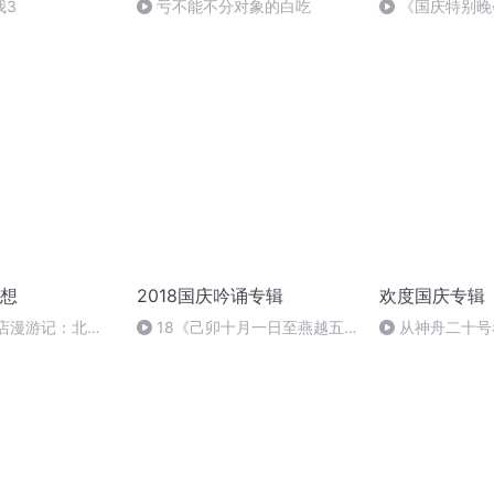
我3
亏不能不分对象的白吃
《国庆特别晚
想
2018国庆吟诵专辑
欢度国庆专辑
书店漫游记：北京
18《己卯十月一日至燕越五
从神舟二十号
老书虫）
日罹狴犴有感而赋》组律18首
的“隐形实力”
文天祥 自由吟诵