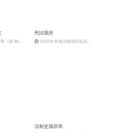
文
刑法国庆
0章《脱“棉
2020年华成法硕国庆提高班
刑法陈 (26)
法制史国庆班