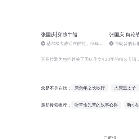
张国庆|穿越牛熊
张国庆|舆论
赫尔松大战近在眼前，俄乌冲
特朗普的新
突的关键之战，将会如何发展？
喜马拉雅为您推荐关于国庆作文400字的精选专辑
庆余年之长歌行
大庆皇太子
您是不是在找：
庆云传奇
嘉庆皇帝
好名
听革命先辈的故事心得
听小
最新搜索推荐：
穿越之大庆帝国
异能重生西
听故事为别人点赞
新疆小王
听老歌都是故事的人吗
听故
云剪辑