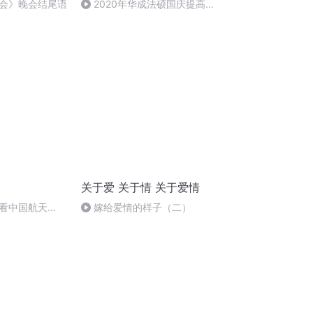
会》晚会结尾语
2020年华成法硕国庆提高班
法制史马志冰 (12)
关于爱 关于情 关于爱情
看中国航天
嫁给爱情的样子（二）