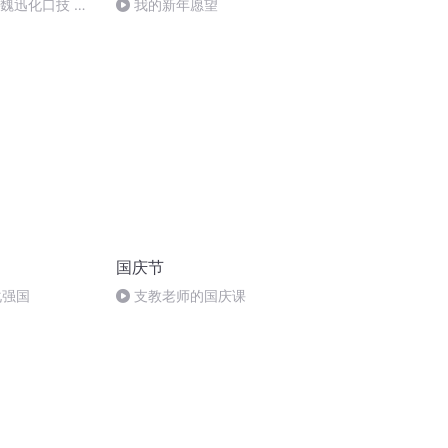
：魏迅化口技 二
我的新年愿望
唱法和原生态
国庆节
化强国
支教老师的国庆课