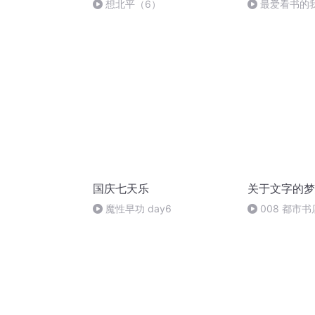
想北平（6）
最爱看书的
国庆七天乐
关于文字的梦
魔性早功 day6
008 都市
（从码字人到