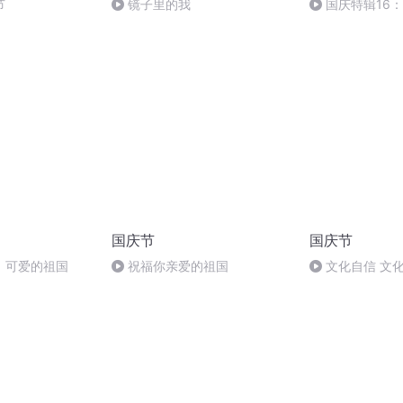
节
镜子里的我
国庆特辑16
胡 东方红+一般
国庆节
国庆节
，可爱的祖国
祝福你亲爱的祖国
文化自信 文