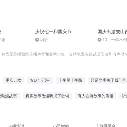
战
庆祝七一和国庆节
国庆出游去山
形象
囚歌
10、千年不
，包含正品授权的连播声音和文字全集，支持免费在线试听阅读和有声书M
重庆儿女
安庆年记事
十字星十字路
只是文字关于我们的
字全被别的作家抢走了
萝莉写字相关
普天同庆
庆元纪年
说动漫故事
真实故事改编听哭了歌词
有人在听故事的酒馆
听
门庆
庆阳成长手札
重生西门庆
故事在线听
听老梁讲故事了
听左左讲恐怖故事
睡觉该听什么
事不出声的软件
徐闻渔夫故事在线听
主播培训
小雅智能
车联网平台