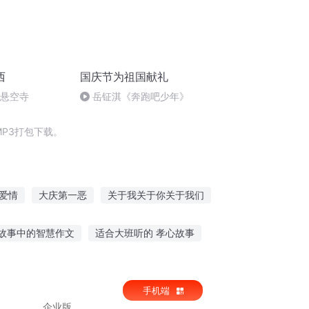
西
国庆节为祖国献礼
倒悬空寺
岳钲淇《奔跑吧少年》
P3打包下载。
爱情
大庆第一恶
关于我关于你关于我们
关于他也关于我
重生之西门庆
故事中的智慧作文
适合大班听的 孝心故事
故事好
海外故事免费听app
手机端
企业版