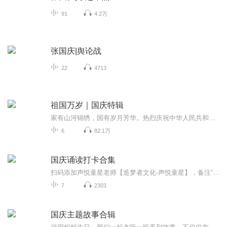
91
4.2万
张国庆|舆论战
22
4713
祖国万岁｜国庆特辑
家有山河锦绣，国有岁月芳华。热烈庆祝中华人民共和国成立73周年！
6
82.1万
国庆诵读打卡合集
扫码添加声悦童星老师【造梦者文化-声悦童星】，备注“诵读打卡”报名，已添加好友的，直接发送“诵读打卡”报名，报名成功后进入社群。
7
2303
国庆主题故事合辑