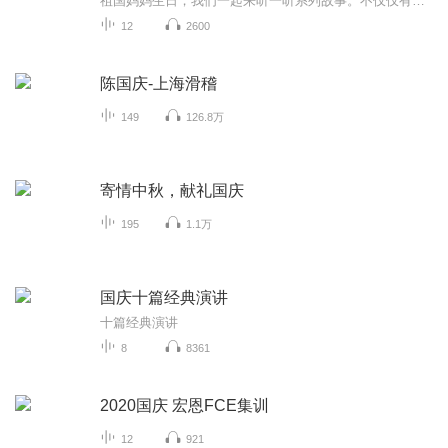
祖国妈妈生日，我们一起来听一听系列故事。不仅仅有《我的祖国》，还有红军故事，也有关于战争的故事，让大家体会到和平年代的不易。
12
2600
陈国庆-上海滑稽
149
126.8万
寄情中秋，献礼国庆
195
1.1万
国庆十篇经典演讲
十篇经典演讲
8
8361
2020国庆 宏恩FCE集训
12
921