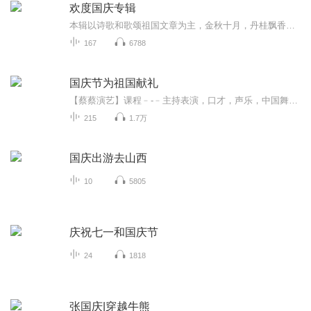
欢度国庆专辑
本辑以诗歌和歌颂祖国文章为主，金秋十月，丹桂飘香，在这个充满丰收喜悦的季节里，我们满怀激动和自豪，迎来了中华人民共和国76周年华诞。这不仅是一个庄重的纪念日，更是全体中华儿女共同欢庆的盛大的节日，承载着深厚的民族情感和历史意义.
167
6788
国庆节为祖国献礼
【蔡蔡演艺】课程﹣-﹣主持表演，口才，声乐，中国舞，民族舞。独特的小舞台，专业的录音棚，每一位同学都能成为优秀的小明星。独特的教学模式，轻松上课，快乐学习！知名主持人，舞蹈家，高级教师任职授课！江南总校：河沟街42号三楼 18545856430江北分校...
215
1.7万
国庆出游去山西
10
5805
庆祝七一和国庆节
24
1818
张国庆|穿越牛熊