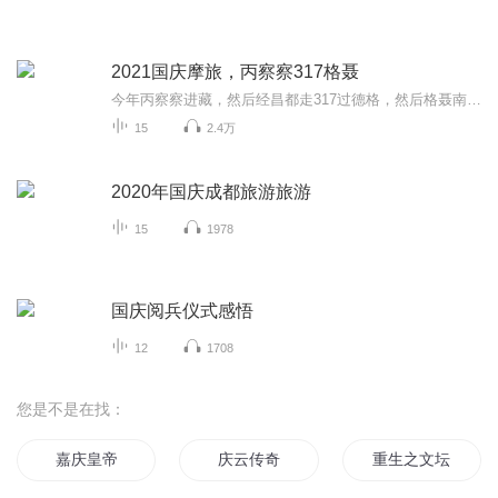
2021国庆摩旅，丙察察317格聂
今年丙察察进藏，然后经昌都走317过德格，然后格聂南线，最后沙溪古镇收尾。
15
2.4万
2020年国庆成都旅游旅游
15
1978
国庆阅兵仪式感悟
12
1708
您是不是在找：
嘉庆皇帝
庆云传奇
重生之文坛大师