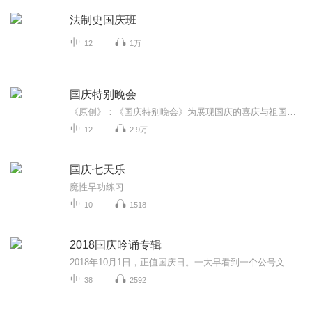
法制史国庆班
12
1万
国庆特别晚会
《原创》：《国庆特别晚会》为展现国庆的喜庆与祖国的深情我将以具体的场景切入从清晨升旗的庄严到街头巷尾的欢庆到历史与当下的交融，用优美的笔触传递对祖国的热爱与自豪！用诗歌和情感美文形式，歌颂祖国的繁荣富强，祝人民幸福安康！
12
2.9万
国庆七天乐
魔性早功练习
10
1518
2018国庆吟诵专辑
2018年10月1日，正值国庆日。一大早看到一个公号文章，正是文天祥的《己卯十月一日至燕越五日罹狴犴有感而赋》。当然，彼十一非当今的十一。不过数字的巧合还是让人感触，今天拿来读一读，体味一番历史英杰的民族情怀，恰也当时。 根据诗题来看，这组诗是写于十月一日至十月五日之间，是文天祥被俘之后所作，这些诗作不仅有凛凛正气，更也能看的到他百端交集的复杂情感。另一首于右任先生的《望大陆》，微信公号有称《望乡》，一句“山之上国之殇”荡气回肠，一并兴起拿来读了一读。仓促间多有瑕疵...
38
2592