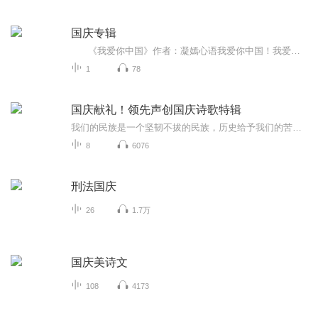
国庆专辑
《我爱你中国》作者：凝嫣心语我爱你中国！我爱你春天蓬勃的秧苗；我爱你秋日金黄的硕果。我爱你中国！我爱你青松气质，我爱你红梅品格！我爱你家乡的甜蔗好像乳汁滋润着我的心窝。我爱你中国，我要把最美的歌儿献给你，我的母亲我的祖国。我爱你中国，我爱...
1
78
国庆献礼！领先声创国庆诗歌特辑
我们的民族是一个坚韧不拔的民族，历史给予我们的苦难都变成了闪着金光的勋章！我们的国家是一个龙腾虎跃的国家，那条巨龙正以不可阻挡之势崛起于神奇的东方！------------------------------------------------值此祖国70周年华诞之际，领先声创以诗歌向祖国献礼！用我们的声音、用我们的热血、用我们的灵魂诵读经典爱国篇章，歌颂我们的祖国！永远繁荣富强！
8
6076
刑法国庆
26
1.7万
国庆美诗文
108
4173