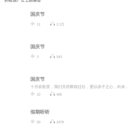
的祖国》云上朗诵会
国庆节
11
2.1万
国庆节
3
543
国庆节
十月欢歌里，我们共庆辉煌过往，更以赤子之心，向未来书写滚烫的誓言——这盛世，值得我们以热爱相拥。
10
465
假期听听
50
2478