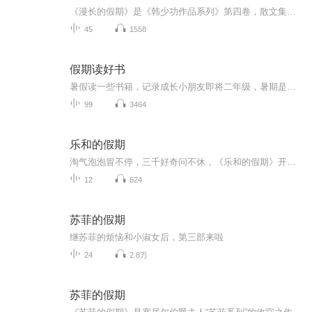
《漫长的假期》是《韩少功作品系列》第四卷，散文集。四十五篇散文，分为“远方”、“留痕”、“背影”三部分。《走亲戚》获1996年度福建文学奖。《笑的遗产》获1992年度《中国作家》散文奖。
45
1558
假期读好书
暑假读一些书籍，记录成长小朋友即将二年级，暑期是阅读的黄金期。老师要求孩子继续用朗读的方式进行阅读，逐渐克服错字漏字多字等不良阅读习惯。那么我们索性将每天的阅读内容系统化以音频的形式进行保存，将孩子的成长记录。每则内容都是第一次通读，不...
99
3464
乐和的假期
淘气泡泡冒不停，三千好奇问不休，《乐和的假期》开始咯！快来跟着乐和一起，国学池里打滚，故事屋中做梦，滑滑梯上品尝科学芝士吧！
12
624
苏菲的假期
继苏菲的烦恼和小淑女后，第三部来啦
24
2.8万
苏菲的假期