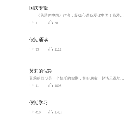
国庆专辑
《我爱你中国》作者：凝嫣心语我爱你中国！我爱你春天蓬勃的秧苗；我爱你秋日金黄的硕果。我爱你中国！我爱你青松气质，我爱你红梅品格！我爱你家乡的甜蔗好像乳汁滋润着我的心窝。我爱你中国，我要把最美的歌儿献给你，我的母亲我的祖国。我爱你中国，我爱...
1
78
假期诵读
33
1112
莫莉的假期
莫莉的假期是一个快乐的假期，和好朋友一起谈天说地，一起进行一次华丽的冒险，一起去偶像的书店打工……可是，这个暑假与以前又有点不同，感觉大家一下子都长大了，有了这样那样的烦恼和秘密。妈妈的爱有时会觉得是种甜蜜的负担，与好朋友的相处彼此温暖又彼此伤害，心里藏着一个关于男孩子的秘密……看来，没有烦恼的成长，那是到不了的彼岸……
11
1005
假期学习
410
1.4万