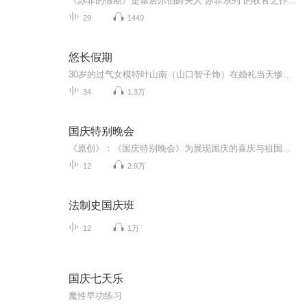
《苏菲的假期》是塞居尔伯爵夫人“苏菲系列”的收官之作，讲述了苏菲、玛格丽特、卡米耶等“小淑女”和保罗、让、莱昂等“小绅士”在暑假里发生的种种。在这个悠长假期里，男孩和女孩们一起学习、玩耍、冒险，共同体验了重逢的喜悦和离别的悲伤，上演了一...
29
1449
悠长假期
30岁的过气女模特叶山南（山口智子饰）在婚礼当天惨遭无良未婚夫卷款逃婚。 当她怒不可遏的狂奔到未婚夫居所，只堵截到了无辜的室友濑名秀俊（木村拓哉饰）——一个不得志的24岁钢琴家。身无分文又无家可归的小南对濑名威逼利诱，成为了他的新同居人。两人在同一屋檐下的生活磕磕绊绊 ，事业爱情也都不甚顺畅，渐渐竟生惺惺相惜之感……
34
1.3万
国庆特别晚会
《原创》：《国庆特别晚会》为展现国庆的喜庆与祖国的深情我将以具体的场景切入从清晨升旗的庄严到街头巷尾的欢庆到历史与当下的交融，用优美的笔触传递对祖国的热爱与自豪！用诗歌和情感美文形式，歌颂祖国的繁荣富强，祝人民幸福安康！
12
2.9万
法制史国庆班
12
1万
国庆七天乐
魔性早功练习