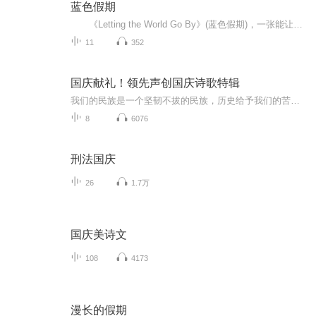
蓝色假期
《Letting the World Go By》(蓝色假期)，一张能让你心境平和，怡情悦性的发烧美乐，由世界著名的发烧名厂Real Music录制，多位新纪元音乐名家：钢琴家Kevin Kern，Danny Wright，Berward Koch，吉他手Govi，竖琴家Hilary Stagg等，倾情演奏十一首醉人...
11
352
国庆献礼！领先声创国庆诗歌特辑
我们的民族是一个坚韧不拔的民族，历史给予我们的苦难都变成了闪着金光的勋章！我们的国家是一个龙腾虎跃的国家，那条巨龙正以不可阻挡之势崛起于神奇的东方！------------------------------------------------值此祖国70周年华诞之际，领先声创以诗歌向祖国献礼！用我们的声音、用我们的热血、用我们的灵魂诵读经典爱国篇章，歌颂我们的祖国！永远繁荣富强！
8
6076
刑法国庆
26
1.7万
国庆美诗文
108
4173
漫长的假期