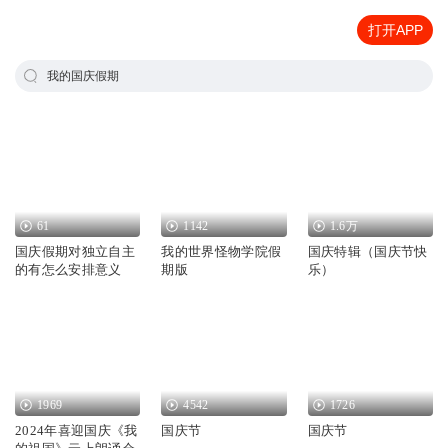
打开APP
我的国庆假期
61
1142
1.6万
国庆假期对独立自主
我的世界怪物学院假
国庆特辑（国庆节快
的有怎么安排意义
期版
乐）
1969
4542
1726
2024年喜迎国庆《我
国庆节
国庆节