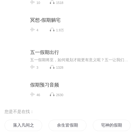
10
1518
冥想-假期躺宅
4
1.9万
五一假期出行
五一假期将至，如何规划才能更有意义呢？五一让我们做感恩之行吧！五一让我们做公益，让爱与成长在路上，五一，让我们回归家乡，陪伴父母到田埂上找到蒲公英最珍贵的"风景"，在孩子心里种下一颗关于"家"的种子。
3
1328
假期预习音频
46
2630
您是不是在找：
落入凡间之女神的假期
余生皆假期
宅神的假期