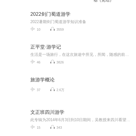
动（完结）
2022剑门蜀道游学
2022暑期剑门蜀道游学知识准备
10
3559
正平堂·游学记
生活是一场旅行，在这次旅途中所见，所闻，随感的前尘过往皆因历史与文化的熏染而成了我们生活的风景，人的生命长度有限，厚度则由自己定义，定义的标尺就是文化的积淀，陈笠舟老师带领大家徜徉在游学的乐园，领略生活的风光...
46
3826
旅游学概论
37
2.6万
文正班四川游学
此专辑为2014年6月3日到10日期间，吴教授来四川看望文正班孩子时的课程录音。
15
343