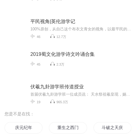
平民视角|英伦游学记
100%原创，从自己这个布衣文青女的视角，以最平民的眼光、最坚实的脚步、最真实的文字，带大家走访英国6所顶级名校：杜伦大学、剑桥大学、约克大学、利兹大学、伦敦大学和牛津大学。文风清新，笔触灵动，节奏明快，对世界名校的介绍方式与百度百科生硬刻板...
46
12.7万
2019蜀文化游学诗文吟诵合集
45
2.3万
伏羲九卦游学班传道授业
首届伏羲九卦游学班一位成员说： 天水祭祖羲皇现，娲娘故里显奇观，娘在洞中声声颤，盼儿清醒早回还，卦台山上说旧事，九卦重现人世间，凤凰飞灵连天地，成纪古城人祖显，华胥祖母真可怜，一块残碑写当年，一代圣师走岐山，灌通能量凤飞天，天印令旗神州...
19
965.3万
您是不是在找：
庆元纪年
重生之西门庆
斗破之天庆焰火