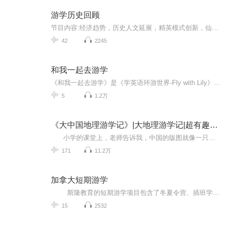
游学历史回顾
节目内容:经济趋势，历史人文延展，精英模式创新，仙侠作品，生命科学等。主播介绍:结合历史探讨经济，关心国际趋势，欣赏仙侠作品，专注生命科学，喜欢文学、艺术、运动！适合人群:35岁以上人群你将收获:
42
2245
和我一起去游学
《和我一起去游学》是《学英语环游世界-Fly with Lily》的最新专辑之一，内容记录了专家访谈，Lily个人亲身的游学经验还有学生们的亲身经历，想知道怎么一边学一边玩开心又收获多多吗？带上耳机、整理包袱，我们和主播Lily一起去畅玩全球、学遍世界。网站...
5
1.2万
《大中国地理游学记》|大地理游学记|超有趣小学地理
小学的课堂上，老师告诉我，中国的版图就像一只美丽的大公鸡。 那时，我常常在晚上梦到我的老师带着我和我全班同学在这片广袤的土地上游玩。我们骑着骆驼走过丝绸之路，到新疆吃哈密瓜，听维吾尔族姑娘唱歌，也到西藏布达拉宫参观，还坐...
171
11.2万
加拿大短期游学
斯隆教育的短期游学项目包含了冬夏令营、插班学习、留学考察、暑期学分课程、大学体验学习等。其中营地活动是斯隆教育主推的项目，包含了加拿大以及英国的夏令营活动，插班学习和留学考察也是非常受欢迎的项目。暑期学分和大学体验学习主要针对的是已在加拿大留学的学生。 本专辑将从以上多个项目的角度，通过讲座及语音分享的方式为大家阐释斯隆教育短期游学项目的服务内容、流程及产品特色，如大家在收听中有任何疑问可以咨询斯隆微客服：askshenboshi...
15
2532