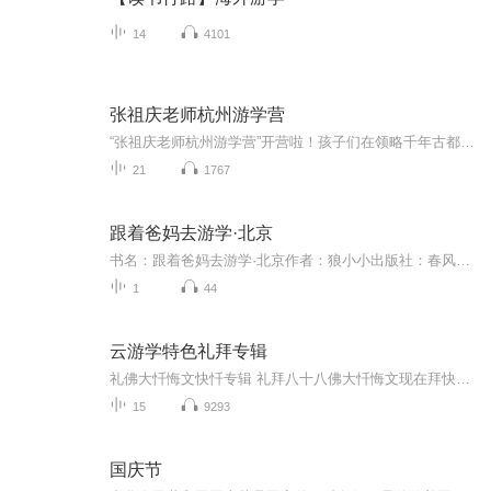
14
4101
张祖庆老师杭州游学营
“张祖庆老师杭州游学营”开营啦！孩子们在领略千年古都杭州深厚的文化氛围的同时，还可以听张祖庆老师精心准备的文学素养分享会。购买《张祖庆老师杭州游学营》后，请务必添加助教“柠檬老师”微信，并发送订单截图，方便赠品邮寄和后续事项沟通。
21
1767
跟着爸妈去游学·北京
书名：跟着爸妈去游学·北京作者：狼小小出版社：春风文艺出版社出版时间：2025-09-01ISBN：9787531370369品牌方：辽宁无限穿越新媒体有限公司
1
44
云游学特色礼拜专辑
礼佛大忏悔文快忏专辑 礼拜八十八佛大忏悔文现在拜快忏的多了，上传几个快忏的，有14分钟和15分钟的可惜音质不达标传不上来。12，13分钟的太快估计拜的人不多，就没上传
15
9293
国庆节