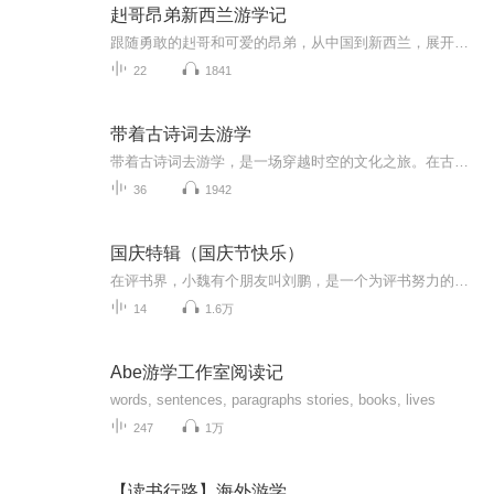
赳哥昂弟新西兰游学记
跟随勇敢的赳哥和可爱的昂弟，从中国到新西兰，展开他们充满惊喜的新生活。每一集都充满了有趣的故事和教育性的内容，让孩子们在快乐中了解留学生活，感受不同的文化。
22
1841
带着古诗词去游学
带着古诗词去游学，是一场穿越时空的文化之旅。在古香古色的街道上，我们吟诵着“白日依山尽，黄河入海流”，感受那份壮阔与辽远；在静谧的江南水乡，轻摇小舟，口中念着“烟笼寒水月笼沙，夜泊秦淮近酒家”，体会那份柔情与诗意。 每一步都踏着古人的足迹...
36
1942
国庆特辑（国庆节快乐）
在评书界，小魏有个朋友叫刘鹏，是一个为评书努力的小伙子。在2021年国庆期间，他想弄个特辑，便烦劳我给他录个爱国题材的评书小段儿。这种事情，不是特殊情况，小魏一般不会拒绝，也就给其录了一个《鲁迅踢鬼》，等他传完，我再传到我的专辑里。另外，小...
14
1.6万
Abe游学工作室阅读记
words, sentences, paragraphs stories, books, lives
247
1万
【读书行路】海外游学