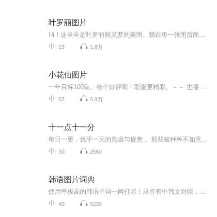
叶罗丽图片
Hi！这里全是叶罗丽精灵梦的美图。我在每一张图后面都给大家留了点时间让大家把喜欢的图保存下来。如果你觉得这个图不太清晰，你可以私信找我要原图哦！
23
1.8万
小花仙图片
一年目标100集。给个好评呗！彩蛋更精彩。－－ 主播 贝瑞吖也叫逆光小爱
57
5.8万
十一点十一分
每日一更，抚平一天的焦虑与疲惫 。那些被种种不如意所掩盖的美好，我们都想带你一起去发现。每晚我们都陪在你身边。“善待自己”，放下防备，找回属于我们的安全感。带着轻盈的心回到当下，安然入睡。
30
2560
韩语图片词典
使用率极高的韩语单词一网打尽！录音有中韩文对照，方便同学们在路上收听磨耳朵！更多韩语学习的内容，欢迎关注订阅“韩语助手FM” ：）
40
5239