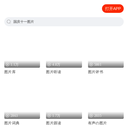
打开APP
国庆十一图片
1.1万
4.8万
5861
图片库
图片听读
图片评书
2863
1.7万
2035
图片词典
图片跟读
有声の图片