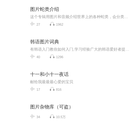
图片蛇类介绍
这个专辑用图片和音频介绍世界上的各种蛇类，会分类别介绍，如有错误欢迎指正。
27
1962
韩语图片词典
有韩语入门教你如何入门,学习经验广大的韩语爱好者提供自己学习的心得体会;韩语词汇包含各类词汇满足你各个方面的需求;韩语阅读:韩国古今各种书籍、童话、谚语等的阅读;韩语...
40
1296
十一和小十一夜话
献给我最最最心爱的宝贝
17
816
图片杂物库（可盗）
34
10.5万