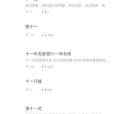
因为青春，我们用力深呼吸，用力作梦；因为青春，我们约定制造共同的回忆，镶在青春纪念册；因为青春，我们不忘怀旧，在求的海洋里领航，在生活的天空中翱翔，在人生的道路上畅佯，感受多彩的生命，编织人生的梦想。同时青春的长河也流淌着年少的轻狂，充满着风雨坎坷。拜尔娜与十一班合作全新创作单曲《十一班》把对青春的懵懂和向往都融入了这首歌中，哼着歌走入美好未来。...
0
1
熊十一
13
9085
十一年无落雪|十一年长情
十一年无落雪作者 任尔东西演播 诗安C给世间最难得我一生狂热 陆嵘峥我一生无悔 入警校青梅竹马十一年长情 那是一堆未寄出去的信甚至连署名都没有陆嵘峥打开其中一封上面的娟秀字迹，赫然写着一句话陆嵘峥同志，今年我真的要放弃你了请大家点赞评论转发支持哦你们的点赞是我进步的动力
53
5224
十一只猫
5
908
第十一式