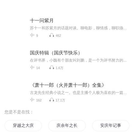
十一问紫月
苏十一和苏紫月的话题对谈。聊电影，聊情感，聊职场，聊育儿……生活杂谈，各有观点；不论对错，直抒己见；男女立场大不同，你同意谁，反对谁？欢迎留言加入哦！喜欢请关注，深爱请守护~
9
462
国庆特辑（国庆节快乐）
在评书界，小魏有个朋友叫刘鹏，是一个为评书努力的小伙子。在2021年国庆期间，他想弄个特辑，便烦劳我给他录个爱国题材的评书小段儿。这种事情，不是特殊情况，小魏一般不会拒绝，也就给其录了一个《鲁迅踢鬼》，等他传完，我再传到我的专辑里。另外，小...
14
1.6万
《萧十一郎（火并萧十一郎）全集》
古龙先生经典小说之一。也是主播个人极为喜欢的一篇。美酒，宝刀，心爱的女子。试问，谁？又会不喜欢呢？
162
17.1万
您是不是在找：
穿越之大庆帝国
庆余年之长歌行
安庆年记事