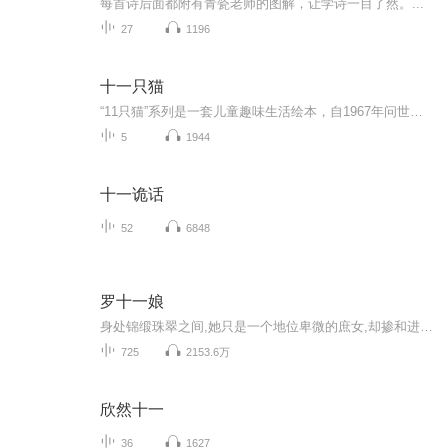
每首诗后面都附有青瓷老师的图解，让学诗一目了然。...
27
1196
十一只猫
“11只猫”系列是一套儿童趣味生活绘本，自1967年问世后屡获大奖，到今天仍是孩子们心中的绘本人气王！作者采用诙谐滑稽、富有悬念的笔调，勾画出11只猫的鲜明形象，他们有一点好奇心、一点小贪心、一点小滑头，却天性善良勇敢。11只猫就像天性纯真的孩子...
5
1944
十一诡话
52
6848
罗十一娘
身处锦缎珠翠之间,她只是一个地位卑微的庶女,却掺和进了庞大的家族阴谋,为了改变自身的环境,她不得不步步为营。
725
2153.6万
欣然十一
36
1627