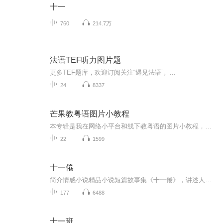
十一
760
214.7万
法语TEF听力图片题
更多TEF题库，欢迎订阅关注“遇见法语”。...
24
8337
芒果教粤语图片小教程
本专辑是我在网络小平台和线下教粤语的图片小教程，做成图片是方便传播保存下来哦！这些教程涉及生活各方面，而且是基础加地道口语都有，非常实用，建议保存！
22
1599
十一倦
简介情感小说精品小说短篇故事集《十一倦》，讲述人、神、鬼三界里一则则活色生香的幻魅爱情和命运，人物涉及王侯将相、才子佳人、兽妖精怪、花魅仙神。
177
6488
十一班