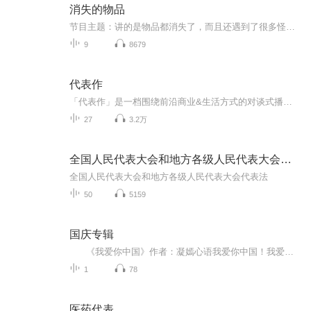
消失的物品
节目主题：讲的是物品都消失了，而且还遇到了很多怪事的我和老姨，一起去探索真相的故事!内容重点：侦探冒险，搞笑有趣，惊悚悬疑……主播介绍：主播是一个12岁的小男孩，喜欢画画，朗诵，写故事，录故事，喜欢冒险，对于探索很感兴趣，还喜欢一些灵异事件...
9
8679
代表作
「代表作」是一档围绕前沿商业&生活方式的对谈式播客。主播Judy每周会邀请一位在行业里“具有代表性的嘉宾”，聊聊各赛道新鲜事儿。我们相信，创业是一种生活方式，与你共同探索事业&生活的美好平衡。
27
3.2万
全国人民代表大会和地方各级人民代表大会代表法
全国人民代表大会和地方各级人民代表大会代表法
50
5159
国庆专辑
《我爱你中国》作者：凝嫣心语我爱你中国！我爱你春天蓬勃的秧苗；我爱你秋日金黄的硕果。我爱你中国！我爱你青松气质，我爱你红梅品格！我爱你家乡的甜蔗好像乳汁滋润着我的心窝。我爱你中国，我要把最美的歌儿献给你，我的母亲我的祖国。我爱你中国，我爱...
1
78
医药代表