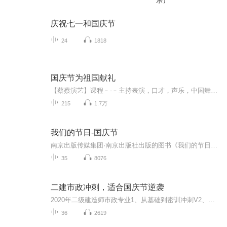
乐）
庆祝七一和国庆节
24
1818
国庆节为祖国献礼
【蔡蔡演艺】课程﹣-﹣主持表演，口才，声乐，中国舞，民族舞。独特的小舞台，专业的录音棚，每一位同学都能成为优秀的小明星。独特的教学模式，轻松上课，快乐学习！知名主持人，舞蹈家，高级教师任职授课！江南总校：河沟街42号三楼 18545856430江北分校...
215
1.7万
我们的节日-国庆节
南京出版传媒集团·南京出版社出版的图书《我们的节日》通过对中国节日文化和节日意义进行深度的挖掘，面向青少年群体构建独具特色的栏目内容，以此丰富春节、元宵节、清明节、端午节、七夕节、中秋节、重阳节等传统节日；六一节、教师节、国庆节等新兴节日的文化内涵和表现形式。促进青少年形成新的节日习俗，提升节日仪式感、认同感。音频作品由金陵朗读者联盟志愿者朗诵，南京音像出版社、金陵图书馆联合制作。
35
8076
二建市政冲刺，适合国庆节逆袭
2020年二级建造师市政专业1、从基础到密训冲刺V2、从精华课程到超压密押V3、0基础同步更新v4、持续更新到2020年考试V5、只要你跟着学让你一次稳拿证V6、渠道超压压题，超压三页纸等独家绝密压题!
36
2619