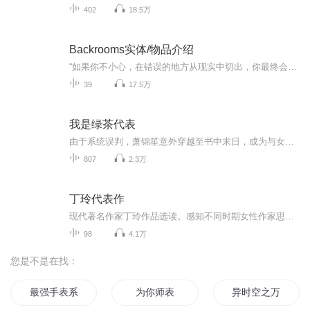
402
18.5万
Backrooms实体/物品介绍
“如果你不小心，在错误的地方从现实中切出，你最终会进入后室，那里只有潮湿的旧地毯的臭味，单黄色的墙纸带来的疯狂，与无尽的背景噪音”
39
17.5万
我是绿茶代表
由于系统误判，萧锦笙意外穿越至书中末日，成为与女主角争锋相对的恶毒女配角。作为补偿，系统赠予她五位魅力非凡的保镖。这五位保镖各具特色：一位是人蛇形态的墨紫长发男子，妖异而俊美；一位是猫耳少年，傲慢且毒舌；还有一位黑豹青年，性感和霸气侧漏...
807
2.3万
丁玲代表作
现代著名作家丁玲作品选读。感知不同时期女性作家思想脉络，体会丁玲极为深刻的文学作品，了解丁玲跌宕起伏的一生。
98
4.1万
您是不是在找：
最强手表系统
为你师表
异时空之万世师表