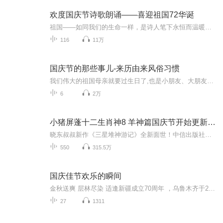
欢度国庆节诗歌朗诵——喜迎祖国72华诞
祖国——如同我们的生命一样，是诗人笔下永恒而温暖的主题。在祖国72周年华诞来临之际，特创建这个诗歌朗诵专辑，诵读经典爱国篇章，和大家一起歌颂祖国，向国庆的献礼！祝愿伟大的祖国繁荣富强，祝愿大家国庆节快乐，度过平安快乐的黄金周假期！
116
11万
国庆节的那些事儿-来历由来风俗习惯
我们伟大的祖国母亲就要过生日了,也是小朋友、大朋友们最喜欢的“国庆小长假”或说“黄金周”还有说”国庆7天乐”的，说法真是不一而足。那么“国庆节”是怎么来的？自古以来国庆节怎么庆贺？新中国国庆节的来历，以及新中国国庆节的庆贺方式又有哪些呢？ ...
6
2万
小猪屏蓬十二生肖神8 羊神篇国庆节开始更新啦！
晓东叔叔新作《三星堆神游记》全新面世！中信出版社出版！京东当当淘宝均有售！点蓝色字收听——《小猪屏蓬爆笑日记2024》《小猪屏蓬爆笑日记2》《小猪屏蓬爆笑日记1》让你笑得喘不上气！《我进故宫当富翁——小猪屏蓬故宫财商笔记》教你成为大富翁！《小...
550
315.5万
国庆佳节欢乐的瞬间
金秋送爽 层林尽染 适逢新疆成立70周年 ，乌鲁木齐于2025年9月23日迎来党中央和习大大带领的慰问团。新疆各族群众欢欣鼓舞，热烈欢迎。
27
1311