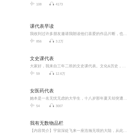
108
4173
课代表早读
我收到过许多朋友邀请我朗读他们喜爱的作品片断，也收到过朋友发来的笔记，都是绝妙好文，寓意深刻，启示世人，与时俱进。故建此《课代表早读》专辑，以尽喜马拉雅赠我《喜马课代表》荣誉称号之义务，虽届75岁耄耋之年，用声音传播真善美，吾毕生不悔！
856
3.2万
文史课代表
大家好，我来自三年二班的文史课代表。文化&历史，只要你想知道的，这里都有！ 大咖小课堂，让你和业内专家零距离； 文史课间操，让你感知身边的历史； 课后晚自习，让你get更多有趣的小知识！ 快来订阅收听吧！
59
12.6万
女医药代表
她本是一名无忧无虑的大学生，十八岁那年夏天却突遭变故，为了养家还债，她孤身踏上南下打工之路。面对魔鬼般的大BOSS，她如何见招拆招取而代之?面对竞争对手，她如何寻找死穴借刀杀人?在潜规则面前，她又如何谋到护身符?在商场猎杀中，她游刃有余不断创造...
54
3007
我有无数物品栏
【内容简介】宇宙深处飞来一座浩瀚无垠的大陆，从此整个世界都不一样了。 我穿越到新的世界，脑海中多了一个物品栏，也变得不一样了。我发现我的物品栏能放物品。放进的物品不占重量，不显于外，却能发挥出本来的作用。甚至是赐予我神奇的天赋。而且我发...