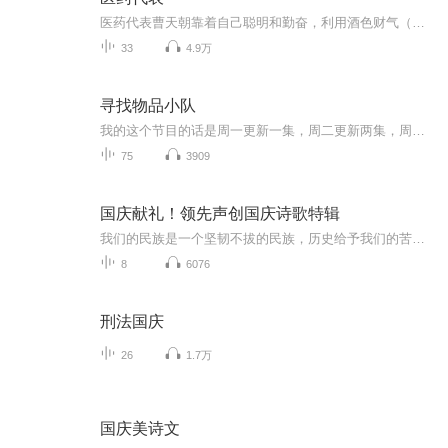
医药代表曹天朝靠着自己聪明和勤奋，利用酒色财气（给予经销商返利，回扣和奖励等）手段，取得了骄人的医药销售业绩，晋升为北京天力公司的销售部经理，并有希望官至销售部长职位。 但由于曹天朝无心之中靠近了公司老板蒋总的情人，被贬到偏远的银城开辟新...
33
4.9万
寻找物品小队
我的这个节目的话是周一更新一集，周二更新两集，周三更新三集，后面是每天都更新一次里面会出现番外篇，也有正式正式的寻找节目，虽然你们有时候根本不在评论这里讨论，但我希望看见你们在评论区里讨论的背影 加油 也很好笑，哈哈哈哈哈哈哈哈哈哈哈哈哈...
75
3909
国庆献礼！领先声创国庆诗歌特辑
我们的民族是一个坚韧不拔的民族，历史给予我们的苦难都变成了闪着金光的勋章！我们的国家是一个龙腾虎跃的国家，那条巨龙正以不可阻挡之势崛起于神奇的东方！------------------------------------------------值此祖国70周年华诞之际，领先声创以诗歌向祖国献礼！用我们的声音、用我们的热血、用我们的灵魂诵读经典爱国篇章，歌颂我们的祖国！永远繁荣富强！
8
6076
刑法国庆
26
1.7万
国庆美诗文