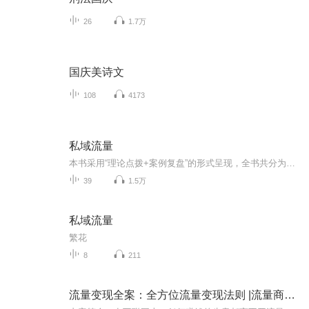
26
1.7万
国庆美诗文
108
4173
私域流量
本书采用“理论点拨+案例复盘”的形式呈现，全书共分为6个部分，除第一部分外，其余五部分均为1章理论点拨配合3章典型案例的形式，其中每个案例开始部分都会提出几个针对性的问题，让读者带着思考跟随本书一起复盘案例。在案例最后，作者还会根据自己的理...
39
1.5万
私域流量
繁花
8
211
流量变现全案：全方位流量变现法则 |流量商业化