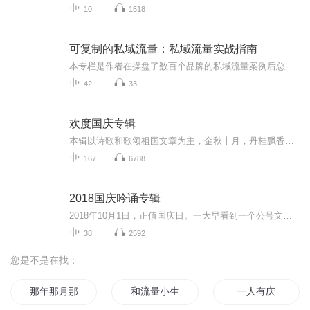
10
1518
可复制的私域流量：私域流量实战指南
本专栏是作者在操盘了数百个品牌的私域流量案例后总结出的可复制的方法论，是一套私域流量循环变现的运营体系。本专栏从高阶认知、精准引流、精细运营、裂变增长、成交变现、体系搭建6大板块系统讲解了如何从零开始搭建自有私域流量池，细化到方案话术、执...
42
33
欢度国庆专辑
本辑以诗歌和歌颂祖国文章为主，金秋十月，丹桂飘香，在这个充满丰收喜悦的季节里，我们满怀激动和自豪，迎来了中华人民共和国76周年华诞。这不仅是一个庄重的纪念日，更是全体中华儿女共同欢庆的盛大的节日，承载着深厚的民族情感和历史意义.
167
6788
2018国庆吟诵专辑
2018年10月1日，正值国庆日。一大早看到一个公号文章，正是文天祥的《己卯十月一日至燕越五日罹狴犴有感而赋》。当然，彼十一非当今的十一。不过数字的巧合还是让人感触，今天拿来读一读，体味一番历史英杰的民族情怀，恰也当时。 根据诗题来看，这组诗是写于十月一日至十月五日之间，是文天祥被俘之后所作，这些诗作不仅有凛凛正气，更也能看的到他百端交集的复杂情感。另一首于右任先生的《望大陆》，微信公号有称《望乡》，一句“山之上国之殇”荡气回肠，一并兴起拿来读了一读。仓促间多有瑕疵...
38
2592
您是不是在找：
那年那月那时节
和流量小生闪婚
一人有庆