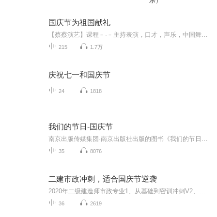
乐）
国庆节为祖国献礼
【蔡蔡演艺】课程﹣-﹣主持表演，口才，声乐，中国舞，民族舞。独特的小舞台，专业的录音棚，每一位同学都能成为优秀的小明星。独特的教学模式，轻松上课，快乐学习！知名主持人，舞蹈家，高级教师任职授课！江南总校：河沟街42号三楼 18545856430江北分校...
215
1.7万
庆祝七一和国庆节
24
1818
我们的节日-国庆节
南京出版传媒集团·南京出版社出版的图书《我们的节日》通过对中国节日文化和节日意义进行深度的挖掘，面向青少年群体构建独具特色的栏目内容，以此丰富春节、元宵节、清明节、端午节、七夕节、中秋节、重阳节等传统节日；六一节、教师节、国庆节等新兴节日的文化内涵和表现形式。促进青少年形成新的节日习俗，提升节日仪式感、认同感。音频作品由金陵朗读者联盟志愿者朗诵，南京音像出版社、金陵图书馆联合制作。
35
8076
二建市政冲刺，适合国庆节逆袭
2020年二级建造师市政专业1、从基础到密训冲刺V2、从精华课程到超压密押V3、0基础同步更新v4、持续更新到2020年考试V5、只要你跟着学让你一次稳拿证V6、渠道超压压题，超压三页纸等独家绝密压题!
36
2619