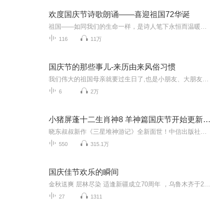
欢度国庆节诗歌朗诵——喜迎祖国72华诞
祖国——如同我们的生命一样，是诗人笔下永恒而温暖的主题。在祖国72周年华诞来临之际，特创建这个诗歌朗诵专辑，诵读经典爱国篇章，和大家一起歌颂祖国，向国庆的献礼！祝愿伟大的祖国繁荣富强，祝愿大家国庆节快乐，度过平安快乐的黄金周假期！
116
11万
国庆节的那些事儿-来历由来风俗习惯
我们伟大的祖国母亲就要过生日了,也是小朋友、大朋友们最喜欢的“国庆小长假”或说“黄金周”还有说”国庆7天乐”的，说法真是不一而足。那么“国庆节”是怎么来的？自古以来国庆节怎么庆贺？新中国国庆节的来历，以及新中国国庆节的庆贺方式又有哪些呢？ ...
6
2万
小猪屏蓬十二生肖神8 羊神篇国庆节开始更新啦！
晓东叔叔新作《三星堆神游记》全新面世！中信出版社出版！京东当当淘宝均有售！点蓝色字收听——《小猪屏蓬爆笑日记2024》《小猪屏蓬爆笑日记2》《小猪屏蓬爆笑日记1》让你笑得喘不上气！《我进故宫当富翁——小猪屏蓬故宫财商笔记》教你成为大富翁！《小...
550
315.1万
国庆佳节欢乐的瞬间
金秋送爽 层林尽染 适逢新疆成立70周年 ，乌鲁木齐于2025年9月23日迎来党中央和习大大带领的慰问团。新疆各族群众欢欣鼓舞，热烈欢迎。
27
1311