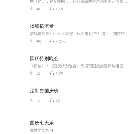
内容简介：在互联网上，任何赚钱的生意都离不开流量，关于流量的战争也从未停止过。在移动互联网时代，“用户=流量=金钱”依然是颠扑不破的真理，大到BAT这样的巨头，小到个人创业者，都离不开流量。有流量，就意味着有生存下去的机会。可是，仅仅有流量就...
40
1.3万
搞钱搞流量
搞钱搞流量》hello大家好，欢迎来到“专注路径，期待结果，钱和流量hope always”的《搞钱搞流量》系列访谈播客。这里有小红书、抖音、视频号等新媒体的iP打造和流量变现路径分享，这里有电商IP、品牌建设、销售技巧、营销策略和创业故事等实战干货。无论...
462
782.4万
国庆特别晚会
《原创》：《国庆特别晚会》为展现国庆的喜庆与祖国的深情我将以具体的场景切入从清晨升旗的庄严到街头巷尾的欢庆到历史与当下的交融，用优美的笔触传递对祖国的热爱与自豪！用诗歌和情感美文形式，歌颂祖国的繁荣富强，祝人民幸福安康！
12
2.9万
法制史国庆班
12
1万
国庆七天乐
魔性早功练习