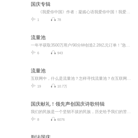
国庆专辑
《我爱你中国》作者：凝嫣心语我爱你中国！我爱你春天蓬勃的秧苗；我爱你秋日金黄的硕果。我爱你中国！我爱你青松气质，我爱你红梅品格！我爱你家乡的甜蔗好像乳汁滋润着我的心窝。我爱你中国，我要把最美的歌儿献给你，我的母亲我的祖国。我爱你中国，我爱...
1
78
流量池
一年半获取3500万用户/90分钟创造2.28亿元订单！“急功近利”的流量布局、营销转化急功，快速地建立品牌/近利，快速转化成销量
6
943
流量池
互联网中，什么是流量池？怎样寻找流量池？在互联网中，流量池就是流量的蓄积的容器，主要是为了防止有效流量流走而设置的数据库。要找到吸引客户能停留的创意点，比如兴趣、成本、有效沟通、服务等都是积蓄流量的方式
19
10.7万
国庆献礼！领先声创国庆诗歌特辑
我们的民族是一个坚韧不拔的民族，历史给予我们的苦难都变成了闪着金光的勋章！我们的国家是一个龙腾虎跃的国家，那条巨龙正以不可阻挡之势崛起于神奇的东方！------------------------------------------------值此祖国70周年华诞之际，领先声创以诗歌向祖国献礼！用我们的声音、用我们的热血、用我们的灵魂诵读经典爱国篇章，歌颂我们的祖国！永远繁荣富强！
8
6076
刑法国庆