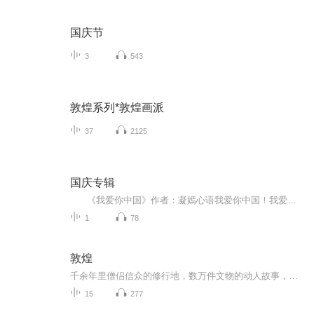
国庆节
3
543
敦煌系列*敦煌画派
37
2125
国庆专辑
《我爱你中国》作者：凝嫣心语我爱你中国！我爱你春天蓬勃的秧苗；我爱你秋日金黄的硕果。我爱你中国！我爱你青松气质，我爱你红梅品格！我爱你家乡的甜蔗好像乳汁滋润着我的心窝。我爱你中国，我要把最美的歌儿献给你，我的母亲我的祖国。我爱你中国，我爱...
1
78
敦煌
千余年里僧侣信众的修行地，数万件文物的动人故事，两千年来戈壁沙漠的文明奇观
15
277