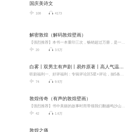
国庆美诗文
108
4173
解密敦煌（解码敦煌壁画）
【强烈推荐】本书一本重印三次，畅销超过万册，是一本关于敦煌的不可多得的好书。敦煌的魅力不仅在于洞窟、壁画、清泉与黄沙共存，还在于一些虚幻的传说。而传说多半又与残存的客观事物紧密相联，这就不能不使人有些半梦半醒，搞不清是传说依附了真实世界...
20
3.5万
白雾丨双男主有声剧丨易炸原著丨高人气温柔治愈救赎
听剧福利一、好评福利：专辑评论区5星+评论，抽5条优质评论，各送出主役双签明信片1张二、月票福利：月票总榜前5，各送出主役双签明信片1张√截止时间：剧集完结日√中奖详见：微博@有幸遇见工作室 公示，及喜马后台私信
74
9.9万
敦煌传奇（有声的敦煌壁画）
【强烈推荐】书中美丽的故事时而带领我们翻越鸣沙山去朝圣，时而指挥我们随着舜帝一起去西征，时而为我们展开莫高窟藏经洞的经卷，时而又为我们点亮古窟里的青灯。【内容简介】中篇小说集。书稿收入了作者的多部中篇小说，主要有《莫高残梦》《青鸟怨》《...
42
1.6万
敦煌之痛