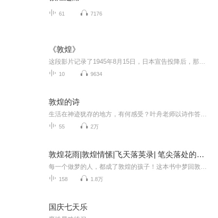
61
7176
《敦煌》
这段影片记录了1945年8月15日，日本宣告投降后，那个令人陶醉的夜晚，多少中国人尽情地流淌着他们压抑了八年的欢笑和泪水，在这些蹦跳的人群里，就有国立重庆艺术专科学校的高材生段文杰，战火余生，大批滞留在重庆的外乡人纷纷返回自己的家乡，而身为四川...
10
9634
敦煌的诗
生活在神迹犹存的地方，有何感受？叶舟老师以诗作答，徐晋林老师以画为应。他们生活的地方，神迹依然大面积存在，有些被归属为自然：云朵、星辰、鹰隼、山冈、大地、河流、麦地；有些被归属为人工：菩萨、洞窟、经卷、传说、歌谣、耳语、灯火、地图。那些...
55
2万
敦煌花雨|敦煌情愫|飞天落英录| 笔尖落处的敦煌心
每一个做梦的人，都成了敦煌的孩子！这本书中梦回敦煌的每一位作家，用自己亲历敦煌的感触，记住并定格了自己的敦煌梦。冯骥才、高尔泰、余秋雨、贾平凹、周国平、郭敬明……更多的人，撷取了敦煌的一个个闪光瞬间。是的，来一次敦煌是梦想，来一次是不够...
158
1.8万
国庆七天乐