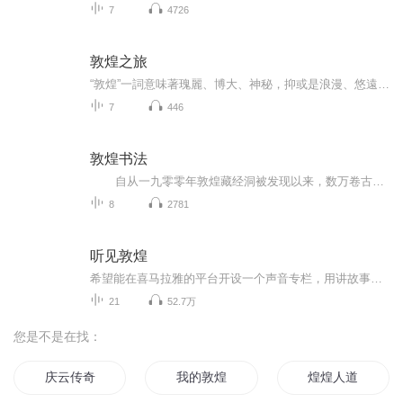
7
4726
敦煌之旅
“敦煌”一詞意味著瑰麗、博大、神秘，抑或是浪漫、悠遠？旅日著名作家陳舜臣在20世紀70年代游歷敦煌後，結合大量歷史資料，輔以陳氏的想象與推理，為讀者呈現一派原汁原味的敦煌風情。
7
446
敦煌书法
自从一九零零年敦煌藏经洞被发现以来，数万卷古代文书公诸于世，引起了各科研究者的高度重视。敦煌由于特殊的自然环境和地理条件，不仅保存了大量的壁画、彩塑艺术，也保存了大量的书法墨迹。敦煌书法的出土对研究我国古代书法发展史，特别是隋唐，乃至魏晋、秦汉书法艺术发展史方面有着不可估量的贡献。敦煌书法范围较广，一般藏经洞出土的遗书书法为主，另外还包括敦煌地区古遗址中出土的汉代汉简书法、石窟题记以及现存的碑文书法等。
8
2781
听见敦煌
希望能在喜马拉雅的平台开设一个声音专栏，用讲故事的方式来分享我往返敦煌五十多次的所见所闻。说实话，对于一个不太善于把自己的情绪广而告之的人来说，归去来兮的深爱只是很自我的感受，那么该真诚分享的内容，又该是什么呢？——是那片平静又不平凡的土地上那些“不为人知”的故事？是石窟中走马看花浮光掠影忽略掉的美？还在隐匿在“敦煌热度”背后，那些快被遗忘的普通人和普通事……于是，很努力地开始准备这一次《听见敦煌》——“声波里的空中敦煌之旅”，从第一期《敦煌的含义》开始，...
21
52.7万
您是不是在找：
庆云传奇
我的敦煌
煌煌人道