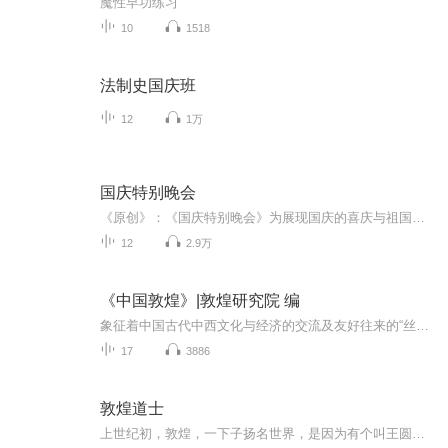
魔性早功练习
10
1518
法制史国庆班
12
1万
国庆特别晚会
《原创》：《国庆特别晚会》为展现国庆的喜庆与祖国的深情我将以具体的场景切入从清晨升旗的庄严到街头巷尾的欢庆到历史与当下的交融，用优美的笔触传递对祖国的热爱与自豪！用诗歌和情感美文形式，歌颂祖国的繁荣富强，祝人民幸福安康！
12
2.9万
《中国敦煌》|敦煌研究院 编
象征着中国古代中西文化与经济的交流及友好往来的“丝绸之路”，是中国历史文明和智慧编织出的一条璀璨绚丽的丝带，而敦煌石窟艺术就是在这条丝带上光彩夺目的一颗明珠。希望通过本书，能唤起更多有智之士对中华民族传统的优秀文化重视，并促使当今的装饰...
17
3886
敦煌道士
上世纪初，敦煌，一下子扬名世界，是因为有个叫王圆箓的道士发现了藏经洞……