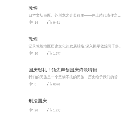
敦煌
日本文坛巨匠、芥川龙之介奖得主——井上靖代表作之一，荣获每日艺术大奖，无数读者从《敦煌》的故事中惊奇地注目中国西部，更有大批游人拿着井上靖的西域小说，走上去往敦煌的漫长征程。作家对人生对历史寄予了独特思考，对中国史传文学的叙事模式亦有秉...
14
9461
敦煌
记录敦煌地区历史文化的发展脉络,深入揭示敦煌两千多年来的文化内涵。通过十集的篇幅描述了十个人物的命运故事。对敦煌一千多年的历史和生活进行生动的展示，带领你乘坐时空隧道，回到属于古丝绸之路的那片天空，再现发生在那里的惊天动地的故事。
10
1.3万
国庆献礼！领先声创国庆诗歌特辑
我们的民族是一个坚韧不拔的民族，历史给予我们的苦难都变成了闪着金光的勋章！我们的国家是一个龙腾虎跃的国家，那条巨龙正以不可阻挡之势崛起于神奇的东方！------------------------------------------------值此祖国70周年华诞之际，领先声创以诗歌向祖国献礼！用我们的声音、用我们的热血、用我们的灵魂诵读经典爱国篇章，歌颂我们的祖国！永远繁荣富强！
8
6076
刑法国庆
26
1.7万