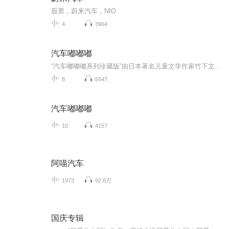
股票，蔚来汽车，NIO
4
3964
汽车嘟嘟嘟
“汽车嘟嘟嘟系列珍藏版”由日本著名儿童文学作家竹下文子和日本知名插画家铃木守联手创作。这套书包括《辛苦了！垃圾车》《快快快！救护车》《谢谢你！快递车》《出发！坐车去海边》《来！大家一起修马路》《快来！一起盖房子》《叮咚！公共汽车》《咔嚓！挖掘机》《加油！警车》《呜！火车来啦》，共10册。一套经典科普图画书，兼具科学精神和人文关怀。竹下文子和铃木守这对家喻户晓的儿童文坛夫妻档，擅长用贴近孩子们日常观察的场景，描绘现代生活的点点滴滴。孩子在阅读故事的同时认识各种常见的汽车，感受到...
8
5547
汽车嘟嘟嘟
10
4157
阿喵汽车
1973
92.8万
国庆专辑