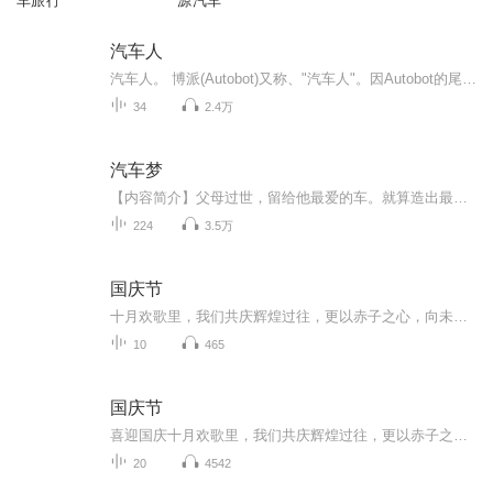
车旅行
源汽车
汽车人
汽车人。 博派(Autobot)又称、"汽车人"。因Autobot的尾音节bot和"博" 音近，故有此名(之前普遍以为是Automobile+Robot合成而来，而变1电影官方设定指出是Autonomous+Robotic+Organism合成而来。博派是《变形金刚》系列中的正面角色。在不同世界观设定中，...
34
2.4万
汽车梦
【内容简介】父母过世，留给他最爱的车。就算造出最好的车，又能给谁呢？此生已无相见时，来世再报养育恩。【作者/主播简介】作者：我大橙子，网络小说作家。主播：听潮阁有声【购买须知】1、本作品为付费有声书，前30集为免费试听，购买成功后，即可收听...
224
3.5万
国庆节
十月欢歌里，我们共庆辉煌过往，更以赤子之心，向未来书写滚烫的誓言——这盛世，值得我们以热爱相拥。
10
465
国庆节
喜迎国庆十月欢歌里，我们共庆辉煌过往，更以赤子之心，向未来书写滚烫的誓言——这盛世，值得我们以热爱相拥。
20
4542