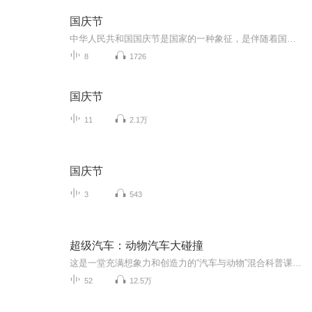
国庆节
中华人民共和国国庆节是国家的一种象征，是伴随着国家的出现而出现的。让我们用诗歌朗诵歌颂祖国的繁荣富强，国泰民安。
8
1726
国庆节
11
2.1万
国庆节
3
543
超级汽车：动物汽车大碰撞
这是一堂充满想象力和创造力的“汽车与动物”混合科普课程，我们不仅介绍了热闹的汽车家族、多样的火车家族、威武的轮船家族还有各种各样很酷的飞机。而且，我们很巧妙地把汽车科普和动物科普结合在了一起，孩子们可以学习大象、长颈鹿、鲸、隐居森林翼龙...
52
12.5万