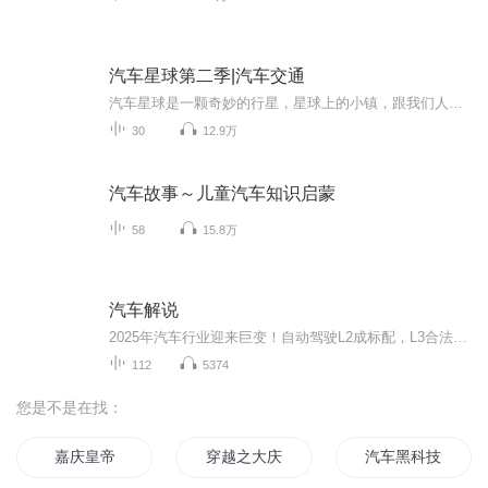
汽车星球第二季|汽车交通
汽车星球是一颗奇妙的行星，星球上的小镇，跟我们人类的世界一样，有公园、大广场，一幢幢色彩缤纷的建筑。不同的是，汽车星球里面所有的居民都是小汽车。其中的星球车队，专门帮助小镇居民解决困难。星球车队的成员分别是：正义勇敢、热心助人的警车波力...
30
12.9万
汽车故事～儿童汽车知识启蒙
58
15.8万
汽车解说
2025年汽车行业迎来巨变！自动驾驶L2成标配，L3合法上路，Robotaxi实现盈利。新能源车市占率超52%，纯电增速领先。特斯拉Cybertruck、比亚迪海豹等热门车型亮点多多，更有出口市场新趋势解析。
112
5374
您是不是在找：
嘉庆皇帝
穿越之大庆帝国
汽车黑科技