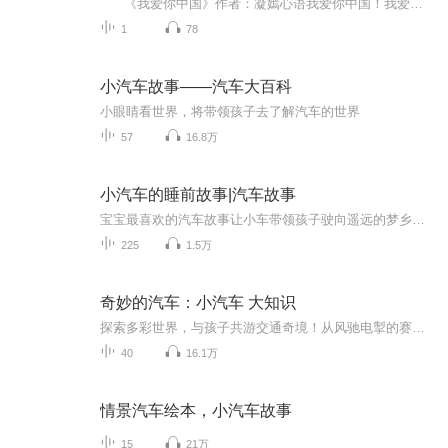
《我爱你中国》作者：凝嫣心语我爱你中国！我爱你春天蓬勃的秧苗；我爱你秋日金黄的硕果。我爱你中国！我爱你青松气质，我爱你红梅品格！我爱你家乡的甜蔗好像乳汁滋润着我的心窝。我爱你中国，我要把最美的歌儿献给你，我的母亲我的祖国。我爱你中国，我爱...
1
78
小汽车故事——汽车大百科
小眼睛看世界，将带领孩子去了解汽车的世界
57
16.8万
小汽车的睡前故事|汽车故事
宝宝最喜欢的汽车故事让小车带领孩子驶向遥远的梦乡，探索未知的世界，每晚都有新的故事旅行。请多多点赞、关注、收藏哦~~~~！！！
225
1.5万
奇妙的汽车：小汽车 大知识
探索多彩世界，与孩子共游交通奇境！从风驰电掣的赛车，感受速度激情；到穿梭街巷的汽车，体验都市脉动；火车蜿蜒，穿越山川湖海，多样风情；轮船破浪前行，尽显海上威仪；再到翱翔蓝天的飞机，炫酷轨迹勾勒梦想天际。这20种交通工具，不仅是出行的伙伴，...
40
16.1万
情景汽车绘本，小汽车故事
15
21万