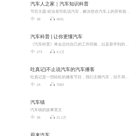
汽车人之家｜汽车知识科普
节目主题:砖业老司机说汽车，解决您在汽车上的所有烦恼，汽车是当代少不了的交通工具，开了这么多年的车，您真的了解汽车吗，节目深扒您不知道的汽车的秘密，或许在您担忧的时候能帮您一把 主播介绍:一只会胡说八道的猩猩，必杀技：起步快，转弯帅，停车酷...
38
4541
汽车科普 | 让你更懂汽车
《汽车科普》将会总结自己的工作经验，以及新学到的知识，将其分享给喜欢汽车的朋友。每天晚上都会进行更新。主播简介：Peter，理工男，从事6年的汽车设计开发工作，前四年在一家国产品牌工作，目前就职于一家合资品牌，希望听了我的专辑，你会更懂汽车！
273
4.1万
吐真记|不止说汽车的汽车播客
吐真记是一挡轻松的播客节目，我们主聊汽车，但不局限于汽车，兴趣来了数码、体育、游戏、电影、旅游都能侃个痛快。我们拥有经验丰富的主播阵容，都是从业多年的专业汽车编辑，观点新颖而有趣吐真记每周都会更新一期话题节目和一期新闻节目，除此之外还有精彩的专题节目等着您。每周五更新，喜欢您来听！...
24
7083
汽车镇
汽车镇的故事英文
36
21.1万
蔚来汽车