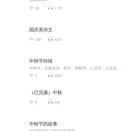
26
1.7万
国庆美诗文
108
4173
中秋节特辑
中秋节，又称月夕、秋节、仲秋节、八月节、八月会、追月节、玩月节、拜月节、女儿节或团圆节，是流行于中国众多民族与汉字文化圈诸国的传统文化节日，时在农历八月十五；因其恰值三秋之半，故名，也有些地方将中秋节定在八月十六。[1-2] 中秋节始于唐朝...
1
1624
（已完播）中秋
6
142
中秋节的故事