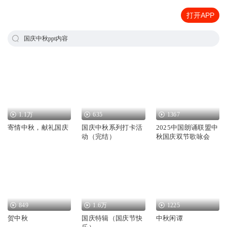
打开APP
国庆中秋ppt内容
1.1万
635
1367
寄情中秋，献礼国庆
国庆中秋系列打卡活
2025中国朗诵联盟中
动（完结）
秋国庆双节歌咏会
849
1.6万
1225
贺中秋
国庆特辑（国庆节快
中秋闲谭