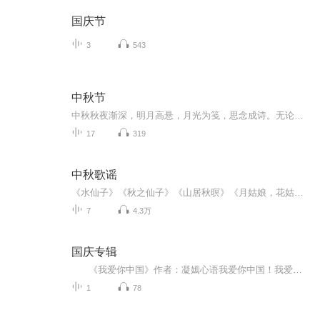
国庆节
3
543
中秋节
中秋秋夜渐深，明月高悬，月光为笺，思念成诗。无论天涯咫尺，此刻共沐清辉，团圆与守望，都化作心底最暖的灯火。
17
319
中秋歌谣
《水仙子》《秋之仙子》《山居秋暝》《月姑娘，花姑娘》《月儿圆圆》《秋风吹吹》
7
4.3万
国庆专辑
《我爱你中国》作者：凝嫣心语我爱你中国！我爱你春天蓬勃的秧苗；我爱你秋日金黄的硕果。我爱你中国！我爱你青松气质，我爱你红梅品格！我爱你家乡的甜蔗好像乳汁滋润着我的心窝。我爱你中国，我要把最美的歌儿献给你，我的母亲我的祖国。我爱你中国，我爱...
1
78