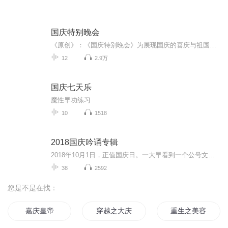
国庆特别晚会
《原创》：《国庆特别晚会》为展现国庆的喜庆与祖国的深情我将以具体的场景切入从清晨升旗的庄严到街头巷尾的欢庆到历史与当下的交融，用优美的笔触传递对祖国的热爱与自豪！用诗歌和情感美文形式，歌颂祖国的繁荣富强，祝人民幸福安康！
12
2.9万
国庆七天乐
魔性早功练习
10
1518
2018国庆吟诵专辑
2018年10月1日，正值国庆日。一大早看到一个公号文章，正是文天祥的《己卯十月一日至燕越五日罹狴犴有感而赋》。当然，彼十一非当今的十一。不过数字的巧合还是让人感触，今天拿来读一读，体味一番历史英杰的民族情怀，恰也当时。 根据诗题来看，这组诗是写于十月一日至十月五日之间，是文天祥被俘之后所作，这些诗作不仅有凛凛正气，更也能看的到他百端交集的复杂情感。另一首于右任先生的《望大陆》，微信公号有称《望乡》，一句“山之上国之殇”荡气回肠，一并兴起拿来读了一读。仓促间多有瑕疵...
38
2592
您是不是在找：
嘉庆皇帝
穿越之大庆帝国
重生之美容系统