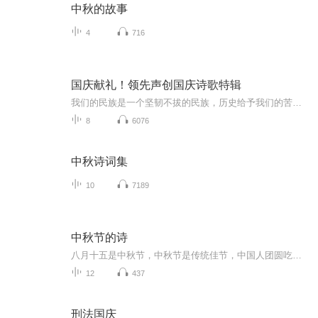
中秋的故事
4
716
国庆献礼！领先声创国庆诗歌特辑
我们的民族是一个坚韧不拔的民族，历史给予我们的苦难都变成了闪着金光的勋章！我们的国家是一个龙腾虎跃的国家，那条巨龙正以不可阻挡之势崛起于神奇的东方！------------------------------------------------值此祖国70周年华诞之际，领先声创以诗歌向祖国献礼！用我们的声音、用我们的热血、用我们的灵魂诵读经典爱国篇章，歌颂我们的祖国！永远繁荣富强！
8
6076
中秋诗词集
10
7189
中秋节的诗
八月十五是中秋节，中秋节是传统佳节，中国人团圆吃月饼的日子，这个节日自古就有，所以留下了不少关于中秋节的诗
12
437
刑法国庆