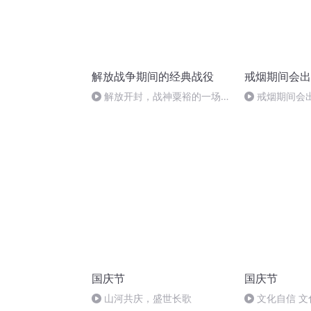
解放战争期间的经典战役
戒烟期间会出
解放开封，战神粟裕的一场神
戒烟期间会
仙仗3
国庆节
国庆节
山河共庆，盛世长歌
文化自信 文