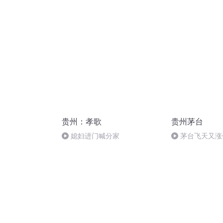
贵州：孝歌
贵州茅台
媳妇进门喊分家
茅台飞天又涨
价1639