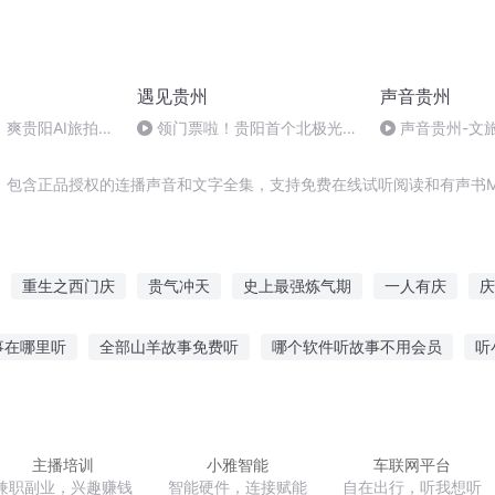
遇见贵州
声音贵州
爽贵阳AI旅拍机
领门票啦！贵阳首个北极光之
声音贵州-文旅
一张带走贵阳烟火
夜·巫山峡谷！8月28日盛大开
大的天然花园”
园！
，包含正品授权的连播声音和文字全集，支持免费在线试听阅读和有声书M
重生之西门庆
贵气冲天
史上最强炼气期
一人有庆
庆
气逼人
重生西门庆
普天同庆
我真是练气期啊
庆余年之长
事在哪里听
全部山羊故事免费听
哪个软件听故事不用会员
听
故事在线听简单
听雷地图的真实故事
孩子喜欢听老师讲故事
事歌曲推荐女生听
听民谣就像听故事一样美
天鹅夜间故事在线听
主播培训
小雅智能
车联网平台
兼职副业，兴趣赚钱
智能硬件，连接赋能
自在出行，听我想听