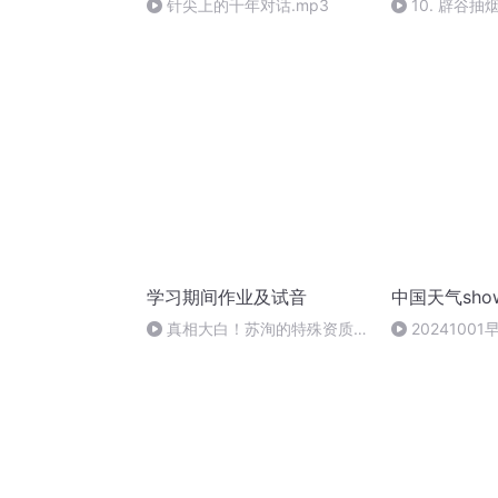
针尖上的千年对话.mp3
10. 辟谷
吗？
学习期间作业及试音
中国天气sho
真相大白！苏洵的特殊资质究
2024100
竟是什么？
温明显清晨注