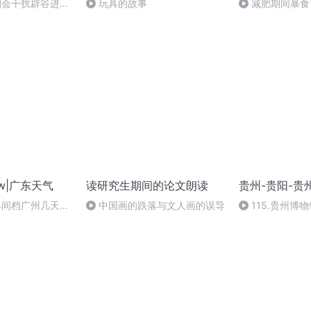
抽烟会干扰辟谷进程
玩具的故事
减肥期间暴食
w|广东天气
读研究生期间的论文朗读
贵州-贵阳-贵
1早间档广州几天降
中国画的跌落与文人画的误导
115.贵州博
意加衣