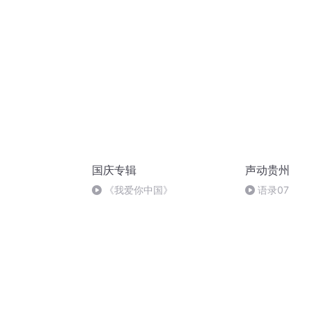
国庆专辑
声动贵州
《我爱你中国》
语录07