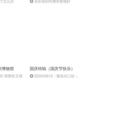
了怎么办
骨折期间吃哪些食物好
州博物馆
国庆特辑（国庆节快乐）
物馆-商䕫纹玉璜
国庆特辑16：魏迅化口技 二
胡 东方红+一般唱法和原生态