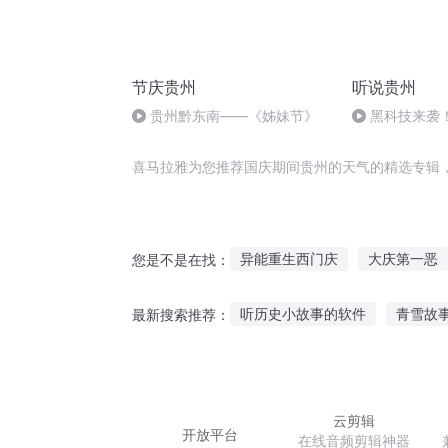
节庆贵州
听说贵州
贵州黔东南——《姊妹节》
黑科技来袭！
首亮相，咔嚓
喜马拉雅为您推荐国庆期间贵州的天气的精选专辑
异能重生西门庆
大庆第一恶
您是不是在找：
庆云传奇
后会已无期
贵
听历史小故事的软件
青雪故
最新搜索推荐：
庆元纪年
后会有期后会有期
夜听诡叔讲故事在线听
儿童
猫猫影视故事在线听
古装故
云剪辑
开放平台
在线音频剪辑神器