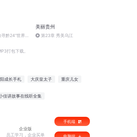
美丽贵州
寻黔24“世界最
第23章 秀美乌江
P3打包下载。
阳成长手札
大庆皇太子
重庆儿女
歌行
穿越之大庆帝国
嘉庆皇帝
小佳讲故事在线听全集
掩耳盗铃听故事
胎教听英文故事的好处
手机端
企业版
员工学习，企业买单
电脑端