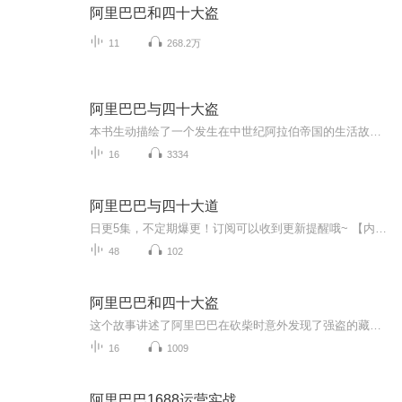
阿里巴巴和四十大盗
11
268.2万
阿里巴巴与四十大盗
本书生动描绘了一个发生在中世纪阿拉伯帝国的生活故事：出身穷苦、一贫如洗的樵夫阿里巴巴在去砍柴的路上，无意中发现了强盗集团的藏宝地。他轻而易举地得到了大批财富，但他并不完全据为己有。可是好心没好报，强盗们为除后患，密谋要杀害阿里巴巴。阿里...
16
3334
阿里巴巴与四十大道
日更5集，不定期爆更！订阅可以收到更新提醒哦~ 【内容简介】 《阿里巴巴与四十大道》，是一本阿里巴巴小二写阿里巴巴公司的书，全书40章，汲取于阿里巴巴公司内部日常生活的点点滴滴，这些细节被作者总结成“四十大道”。这些“道”不是形而上的，时...
48
102
阿里巴巴和四十大盗
这个故事讲述了阿里巴巴在砍柴时意外发现了强盗的藏宝地，他通过智慧和勇气，不仅保全了自己的生命，还使家族过上了富裕的生活。故事中的女仆马尔基娜更是展现了超凡的智慧和勇气，她多次识破强盗的阴谋，最终帮助阿里巴巴战胜了强盗。这个故事深刻地告诉...
16
1009
阿里巴巴1688运营实战