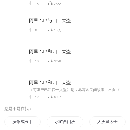
18
2332
阿里巴巴与四十大盗
6
1.2万
阿里巴巴和四十大盗
16
3428
阿里巴巴和四十大盗
《阿里巴巴和四十大盗》是世界著名民间故事，出自《一千零一夜》，讲述的是古波斯国一对贫苦兄弟遇到强盗后发生的事。故事的主人公阿里巴巴在与四十大盗的对抗中，成功化险为夷，表达了人们对美好生活的向往与追求。
12
9357
您是不是在找：
庆阳成长手札
水浒西门庆
大庆皇太子