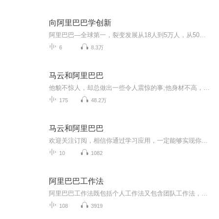
向阿里巴巴学创新
阿里巴巴—全球第一，裂变发展从18人到5万人，从50万起家到如今市值超4000亿美金，从中国第一家盈利网站到全球最大电子商务网站，阿里用18年缔造了世界企业发展史的奇迹。阿里巴巴—铁军精神， 管理创新阿里快速发展靠的就是铁军文化与独特的管理三板斧，...
6
8.3万
马云和阿里巴巴
他貌不惊人，却总做出一些令人震惊的事;他身材不高，却总能够看得很远。和其他互联网大佬相比，他没有海归的经历，没有过人的技术，也没有充足的资源，但他“土法炼钢”，却造出了我们这个时代最伟大的互联网帝国一阿里巴巴，并成了中国互联网的标志性人物...
175
48.2万
马云和阿里巴巴
欢迎关注订阅，相信你通过学习应用，一定能够实现你的梦想与价值。玲子老师，欢迎学习交流：12608144631964年9月10日出生于浙江省杭州市，马云的爷爷kang战时做过保长，解放后被划为“hei五类”，取名为“马云”，就是希望马云以后乖巧懂事，少惹是非。12...
10
1082
阿里巴巴工作法
阿里巴巴工作法既包括个人工作法又包含团队工作法，促进劳动者的全面成长和保持快乐工作的热情，是阿里巴巴工作法的立足之本。阿里巴巴集团内部流传着一句土话，刚工作的几年比谁更踏实，再过几年比谁更有激情，高效工作法只是提高工作水平的一个方面，另...
108
3919