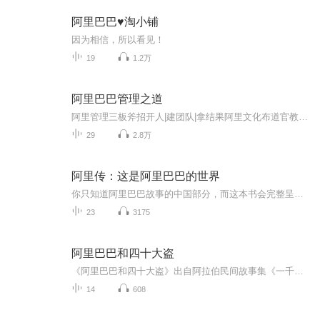
阿里巴巴♥️淘小铺
因为相信，所以看见！
19
1.2万
阿里巴巴管理之道
阿里管理三板斧招开人|建团队|拿结果阿里文化布道官教你最实战的阿里管理之道...
29
2.8万
阿里传：这是阿里巴巴的世界
你只知道阿里巴巴故事的中国部分，而这本书会完整呈现故事的全部。波特•埃里斯曼是阿里巴巴创业时期为数不多的外国高管。他于2000~2008年在阿里巴巴担任副总裁，这本书记录了他在阿里巴巴8年的时间里的创业故事、商业经验以及在阿里巴巴和马云、蔡崇信、...
23
3175
阿里巴巴和四十大盗
《阿里巴巴和四十大盗》出自阿拉伯民间故事集《一千零一夜》（又名《天方夜谭》），是其中广为人知的经典故事之一。所有喜欢经典民间故事、对奇幻冒险情节感兴趣的读者，无论是儿童还是成年人，都能从这个充满智慧与勇气的故事中获得乐趣与启发。
14
608