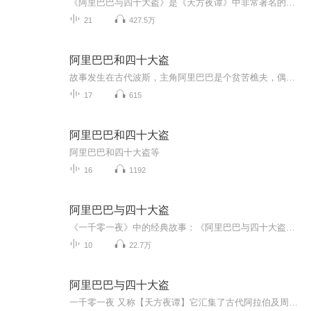
《阿里巴巴与四十大盗》是《天方夜谭》中非常著名的故事，讲的是打柴为生的阿里巴巴的遇到强盗的事。阿里巴巴的勇敢、智慧令人印象深刻。同时也会更新《丑小鸭》、《白雪公主》等经典童话故事，培养孩子们的情商和性格，在寓言童话中快乐成长！
21
427.5万
阿里巴巴和四十大盗
故事发生在古代波斯，主角阿里巴巴是个贫苦樵夫，偶然《阿里巴巴与四十大盗》是《一千零一夜》（《天方夜谭》）中最著名的故事之一，故事发生在古代波斯，主角阿里巴巴是个贫苦樵夫，偶然发现四十个强盗的藏宝山洞，记住开门暗语“芝麻开门”，取走部分财...
17
615
阿里巴巴和四十大盗
阿里巴巴和四十大盗等
16
1192
阿里巴巴与四十大盗
《一千零一夜》中的经典故事：《阿里巴巴与四十大盗》 “芝麻开门”的由来； 正直善良的阿里巴巴、贪心的哥哥、狡猾的强盗、机智的马尔基娜； 精彩的故事，赶紧开始收听吧！
10
22.7万
阿里巴巴与四十大盗
一千零一夜 又称【天方夜谭】它汇集了古代阿拉伯及周围国家和地区的神话传说，是一部以浪漫主义的手法反映现实生活的文学巨著。走进故事，你会遇见专横野蛮的魔鬼，能听懂动物说话的地主，想吃什么就能取出什么的魔力口袋，一个个角色，场景，就是魔法师手...