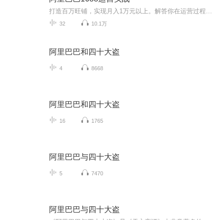
打造百万旺铺，实现月入1万元以上。解答你在运营过程中遇到的问题，节省你摸索的时间。吸引客户进店浏览，增强客户下单信心，解除客户后顾之忧，让客户快速下单，提高店铺营业额。
32
10.1万
阿里巴巴和四十大盗
4
8668
阿里巴巴和四十大盗
16
1765
阿里巴巴与四十大盗
5
7470
阿里巴巴与四十大盗