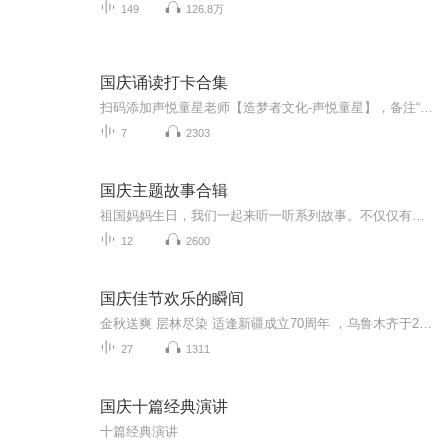
149
126.8万
国庆诵读打卡合集
扫码添加声悦童星老师【造梦者文化-声悦童星】，备注“诵读打卡”报名，已添加好友的，直接发送“诵读打卡”报名，报名成功后进入社群。
7
2303
国庆主题故事合辑
祖国妈妈生日，我们一起来听一听系列故事。不仅仅有《我的祖国》，还有红军故事，也有关于战争的故事，让大家体会到和平年代的不易。
12
2600
国庆佳节欢乐的瞬间
金秋送爽 层林尽染 适逢新疆成立70周年 ，乌鲁木齐于2025年9月23日迎来党中央和习大大带领的慰问团。新疆各族群众欢欣鼓舞，热烈欢迎。
27
1311
国庆十篇经典演讲
十篇经典演讲