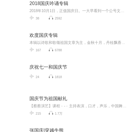
2018国庆吟诵专辑
2018年10月1日，正值国庆日。一大早看到一个公号文章，正是文天祥的《己卯十月一日至燕越五日罹狴犴有感而赋》。当然，彼十一非当今的十一。不过数字的巧合还是让人感触，今天拿来读一读，体味一番历史英杰的民族情怀，恰也当时。 根据诗题来看，这组诗是写于十月一日至十月五日之间，是文天祥被俘之后所作，这些诗作不仅有凛凛正气，更也能看的到他百端交集的复杂情感。另一首于右任先生的《望大陆》，微信公号有称《望乡》，一句“山之上国之殇”荡气回肠，一并兴起拿来读了一读。仓促间多有瑕疵...
38
2592
欢度国庆专辑
本辑以诗歌和歌颂祖国文章为主，金秋十月，丹桂飘香，在这个充满丰收喜悦的季节里，我们满怀激动和自豪，迎来了中华人民共和国76周年华诞。这不仅是一个庄重的纪念日，更是全体中华儿女共同欢庆的盛大的节日，承载着深厚的民族情感和历史意义.
167
6788
庆祝七一和国庆节
24
1818
国庆节为祖国献礼
【蔡蔡演艺】课程﹣-﹣主持表演，口才，声乐，中国舞，民族舞。独特的小舞台，专业的录音棚，每一位同学都能成为优秀的小明星。独特的教学模式，轻松上课，快乐学习！知名主持人，舞蹈家，高级教师任职授课！江南总校：河沟街42号三楼 18545856430江北分校...
215
1.7万
张国庆|穿越牛熊