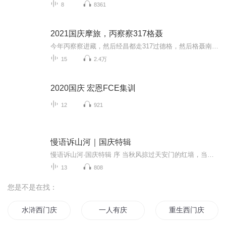
8
8361
2021国庆摩旅，丙察察317格聂
今年丙察察进藏，然后经昌都走317过德格，然后格聂南线，最后沙溪古镇收尾。
15
2.4万
2020国庆 宏恩FCE集训
12
921
慢语诉山河｜国庆特辑
慢语诉山河·国庆特辑 序 当秋风掠过天安门的红墙，当桂香漫过万里长江的碧波，我总愿慢下脚步，以声为笔，轻轻描摹这山河的模样。 不必追赶喧嚣的潮，也无需堆砌华丽的词——这一辑里，每一段朗诵都是心底的低语：是对着塞北草原的星子说“国泰”，是向着...
13
808
您是不是在找：
水浒西门庆
一人有庆
重生西门庆