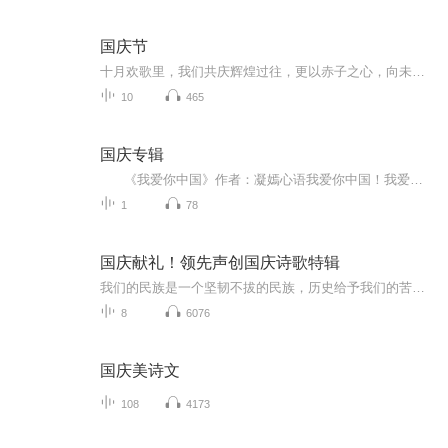
国庆节
十月欢歌里，我们共庆辉煌过往，更以赤子之心，向未来书写滚烫的誓言——这盛世，值得我们以热爱相拥。
10
465
国庆专辑
《我爱你中国》作者：凝嫣心语我爱你中国！我爱你春天蓬勃的秧苗；我爱你秋日金黄的硕果。我爱你中国！我爱你青松气质，我爱你红梅品格！我爱你家乡的甜蔗好像乳汁滋润着我的心窝。我爱你中国，我要把最美的歌儿献给你，我的母亲我的祖国。我爱你中国，我爱...
1
78
国庆献礼！领先声创国庆诗歌特辑
我们的民族是一个坚韧不拔的民族，历史给予我们的苦难都变成了闪着金光的勋章！我们的国家是一个龙腾虎跃的国家，那条巨龙正以不可阻挡之势崛起于神奇的东方！------------------------------------------------值此祖国70周年华诞之际，领先声创以诗歌向祖国献礼！用我们的声音、用我们的热血、用我们的灵魂诵读经典爱国篇章，歌颂我们的祖国！永远繁荣富强！
8
6076
国庆美诗文
108
4173