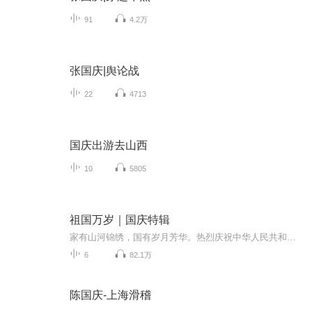
91
4.2万
张国庆|舆论战
22
4713
国庆出游去山西
10
5805
祖国万岁｜国庆特辑
家有山河锦绣，国有岁月芳华。热烈庆祝中华人民共和国成立73周年！
6
82.1万
陈国庆-上海滑稽