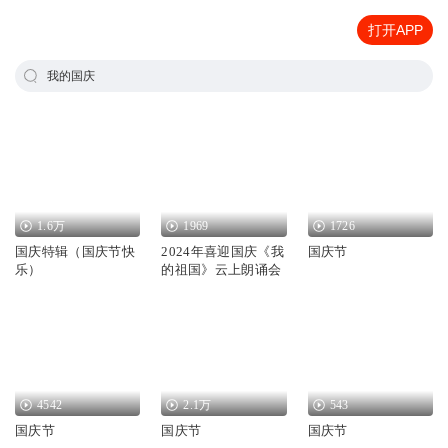
打开APP
我的国庆
1.6万
1969
1726
国庆特辑（国庆节快
2024年喜迎国庆《我
国庆节
乐）
的祖国》云上朗诵会
4542
2.1万
543
国庆节
国庆节
国庆节