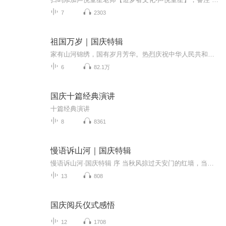
7
2303
祖国万岁｜国庆特辑
家有山河锦绣，国有岁月芳华。热烈庆祝中华人民共和国成立73周年！
6
82.1万
国庆十篇经典演讲
十篇经典演讲
8
8361
慢语诉山河｜国庆特辑
慢语诉山河·国庆特辑 序 当秋风掠过天安门的红墙，当桂香漫过万里长江的碧波，我总愿慢下脚步，以声为笔，轻轻描摹这山河的模样。 不必追赶喧嚣的潮，也无需堆砌华丽的词——这一辑里，每一段朗诵都是心底的低语：是对着塞北草原的星子说“国泰”，是向着...
13
808
国庆阅兵仪式感悟
12
1708