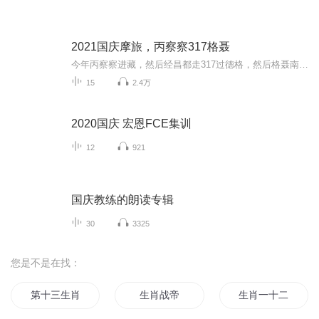
2021国庆摩旅，丙察察317格聂
今年丙察察进藏，然后经昌都走317过德格，然后格聂南线，最后沙溪古镇收尾。
15
2.4万
2020国庆 宏恩FCE集训
12
921
国庆教练的朗读专辑
30
3325
您是不是在找：
第十三生肖
生肖战帝
生肖一十二人