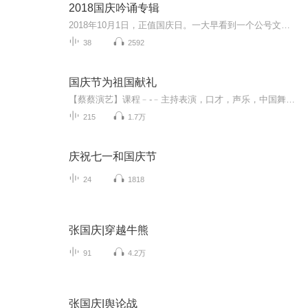
2018国庆吟诵专辑
2018年10月1日，正值国庆日。一大早看到一个公号文章，正是文天祥的《己卯十月一日至燕越五日罹狴犴有感而赋》。当然，彼十一非当今的十一。不过数字的巧合还是让人感触，今天拿来读一读，体味一番历史英杰的民族情怀，恰也当时。 根据诗题来看，这组诗是写于十月一日至十月五日之间，是文天祥被俘之后所作，这些诗作不仅有凛凛正气，更也能看的到他百端交集的复杂情感。另一首于右任先生的《望大陆》，微信公号有称《望乡》，一句“山之上国之殇”荡气回肠，一并兴起拿来读了一读。仓促间多有瑕疵...
38
2592
国庆节为祖国献礼
【蔡蔡演艺】课程﹣-﹣主持表演，口才，声乐，中国舞，民族舞。独特的小舞台，专业的录音棚，每一位同学都能成为优秀的小明星。独特的教学模式，轻松上课，快乐学习！知名主持人，舞蹈家，高级教师任职授课！江南总校：河沟街42号三楼 18545856430江北分校...
215
1.7万
庆祝七一和国庆节
24
1818
张国庆|穿越牛熊
91
4.2万
张国庆|舆论战