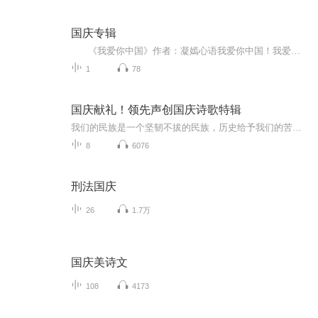
国庆专辑
《我爱你中国》作者：凝嫣心语我爱你中国！我爱你春天蓬勃的秧苗；我爱你秋日金黄的硕果。我爱你中国！我爱你青松气质，我爱你红梅品格！我爱你家乡的甜蔗好像乳汁滋润着我的心窝。我爱你中国，我要把最美的歌儿献给你，我的母亲我的祖国。我爱你中国，我爱...
1
78
国庆献礼！领先声创国庆诗歌特辑
我们的民族是一个坚韧不拔的民族，历史给予我们的苦难都变成了闪着金光的勋章！我们的国家是一个龙腾虎跃的国家，那条巨龙正以不可阻挡之势崛起于神奇的东方！------------------------------------------------值此祖国70周年华诞之际，领先声创以诗歌向祖国献礼！用我们的声音、用我们的热血、用我们的灵魂诵读经典爱国篇章，歌颂我们的祖国！永远繁荣富强！
8
6076
刑法国庆
26
1.7万
国庆美诗文
108
4173