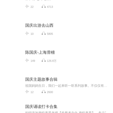
22
4713
国庆出游去山西
10
5805
陈国庆-上海滑稽
149
126.8万
国庆主题故事合辑
祖国妈妈生日，我们一起来听一听系列故事。不仅仅有《我的祖国》，还有红军故事，也有关于战争的故事，让大家体会到和平年代的不易。
12
2600
国庆诵读打卡合集
扫码添加声悦童星老师【造梦者文化-声悦童星】，备注“诵读打卡”报名，已添加好友的，直接发送“诵读打卡”报名，报名成功后进入社群。