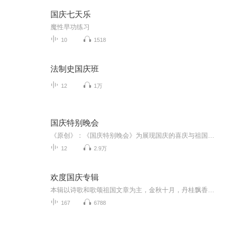
国庆七天乐
魔性早功练习
10
1518
法制史国庆班
12
1万
国庆特别晚会
《原创》：《国庆特别晚会》为展现国庆的喜庆与祖国的深情我将以具体的场景切入从清晨升旗的庄严到街头巷尾的欢庆到历史与当下的交融，用优美的笔触传递对祖国的热爱与自豪！用诗歌和情感美文形式，歌颂祖国的繁荣富强，祝人民幸福安康！
12
2.9万
欢度国庆专辑
本辑以诗歌和歌颂祖国文章为主，金秋十月，丹桂飘香，在这个充满丰收喜悦的季节里，我们满怀激动和自豪，迎来了中华人民共和国76周年华诞。这不仅是一个庄重的纪念日，更是全体中华儿女共同欢庆的盛大的节日，承载着深厚的民族情感和历史意义.
167
6788